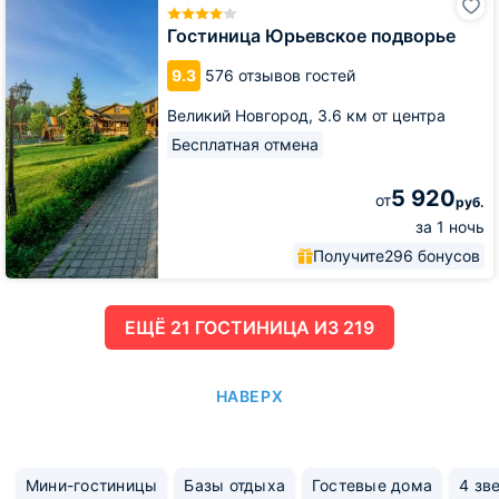
Юрьевское
подворье
Гостиница Юрьевское подворье
9.3
576 отзывов гостей
Великий Новгород,
3.6 км от центра
Бесплатная отмена
5 920
от
руб.
за 1 ночь
Получите
296 бонусов
ЕЩË 21 ГОСТИНИЦА ИЗ 219
НАВЕРХ
Мини-гостиницы
Базы отдыха
Гостевые дома
4 зв