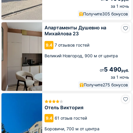
за 1 ночь
Получите
305 бонусов
Апартаменты
Апартаменты Душевно на
Душевно
Михайлова 23
на
Михайлова
9.4
7 отзывов гостей
23
Великий Новгород,
900 м от центра
5 490
от
руб.
за 1 ночь
Получите
275 бонусов
Отель
Виктория
Отель Виктория
9.4
61 отзыв гостей
Боровичи,
700 м от центра