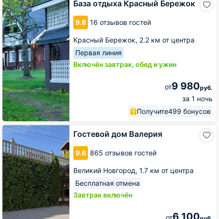
База отдыха Красный Бережок
отдыха
Красный
9.8
16 отзывов гостей
Бережок
Красный Бережок,
2.2 км от центра
Первая линия
Включён завтрак, обед и ужин
9 980
от
руб.
за 1 ночь
Получите
499 бонусов
Гостевой
Гостевой дом Валерия
дом
Валерия
9.6
865 отзывов гостей
Великий Новгород,
1.7 км от центра
Бесплатная отмена
Завтрак включён
6 100
от
руб.