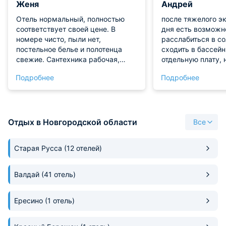
Женя
Андрей
Отель нормальный, полностью
после тяжелого э
соответствует своей цене. В
дня есть возможн
номере чисто, пыли нет,
расслабиться в со
постельное белье и полотенца
сходить в бассейн
свежие. Сантехника рабочая,
отдельную плату, 
горячая вода шла без перебоев с
стоит))) завтраки
Подробнее
Подробнее
хорошим напором. В коридорах и
столе очень дост
на этажах порядок. Никаких
разнообразные
неприятных сюрпризов при
выезде не возникло. Вполне
можно останавливаться.
Отдых в Новгородской области
Все
Старая Русса
(12 отелей)
Валдай
(41 отель)
Ересино
(1 отель)