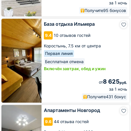
за 1 ночь
Получите
95 бонусов
База
База отдыха Ильмера
отдыха
Ильмера
9.4
10 отзывов гостей
Коростынь,
7.5 км от центра
Первая линия
Бесплатная отмена
Включён завтрак, обед и ужин
8 625
от
руб.
за 1 ночь
Получите
431 бонус
Апартаменты
Апартаменты Новгород
Новгород
9.6
44 отзыва гостей