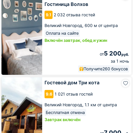
Гостиница Волхов
9.1
2 032 отзыва гостей
Великий Новгород,
600 м от центра
Оплата на сайте
Включён завтрак, обед и ужин
5 200
от
руб.
за 1 ночь
Получите
260 бонусов
Гостевой
Гостевой дом Три кота
дом
Три
9.6
1 021 отзыв гостей
кота
Великий Новгород,
1.1 км от центра
Бесплатная отмена
Завтрак включён
7 000