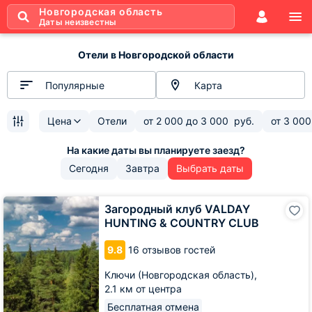
Новгородская область
Даты неизвестны
Отели в Новгородской области
Популярные
Карта
Цена
Отели
от
2 000
до
3 000
руб.
от
3 000
Сегодня
Завтра
Выбрать даты
Загородный
Загородный клуб VALDAY
клуб
HUNTING & COUNTRY CLUB
VALDAY
HUNTING
9.8
16 отзывов гостей
&
COUNTRY
Ключи (Новгородская область),
CLUB
2.1 км от центра
Бесплатная отмена