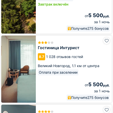
Завтрак включён
5 500
от
руб.
за 1 ночь
Получите
275 бонусов
Гостиница
Интурист
Гостиница Интурист
8.7
1 028 отзывов гостей
Великий Новгород,
1.1 км от центра
Оплата при заселении
5 500
от
руб.
за 1 ночь
Получите
275 бонусов
Гостиница
Волхов