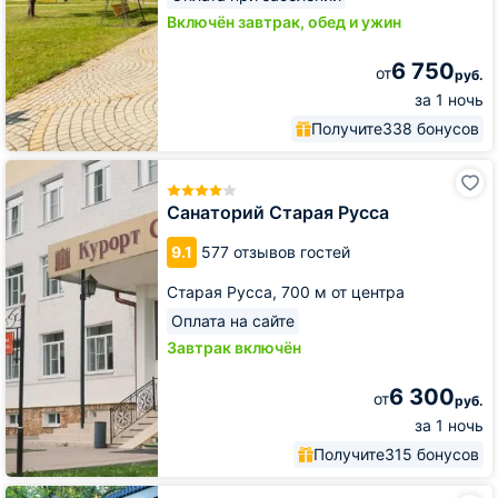
Включён завтрак, обед и ужин
6 750
от
руб.
за 1 ночь
Получите
338 бонусов
Санаторий
Старая
Русса
Санаторий Старая Русса
9.1
577 отзывов гостей
Старая Русса,
700 м от центра
Оплата на сайте
Завтрак включён
6 300
от
руб.
за 1 ночь
Получите
315 бонусов
База