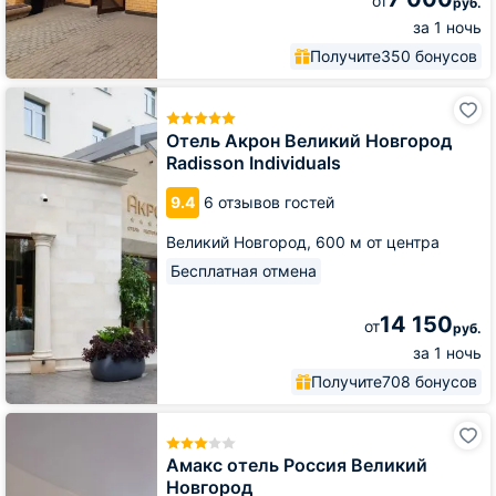
от
руб.
за 1 ночь
Получите
350 бонусов
Отель
Акрон
Великий
Отель Акрон Великий Новгород
Новгород
Radisson Individuals
Radisson
Individuals
9.4
6 отзывов гостей
Великий Новгород,
600 м от центра
Бесплатная отмена
14 150
от
руб.
за 1 ночь
Получите
708 бонусов
Амакс
отель
Россия
Амакс отель Россия Великий
Великий
Новгород