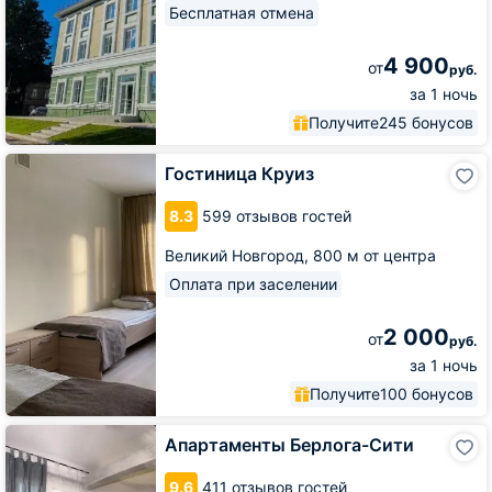
Бесплатная отмена
4 900
от
руб.
за 1 ночь
Получите
245 бонусов
Гостиница
Гостиница Круиз
Круиз
8.3
599 отзывов гостей
Великий Новгород,
800 м от центра
Оплата при заселении
2 000
от
руб.
за 1 ночь
Получите
100 бонусов
Апартаменты
Апартаменты Берлога-Сити
Берлога-
Сити
9.6
411 отзывов гостей