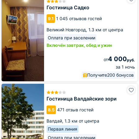
Садко
Гостиница Садко
9.1
1 045 отзывов гостей
Великий Новгород,
1.3 км от центра
Оплата при заселении
Включён завтрак, обед и ужин
4 000
от
руб.
за 1 ночь
Получите
200 бонусов
Гостиница
Валдайские
зори
Гостиница Валдайские зори
8.5
471 отзыв гостей
Валдай,
1.3 км от центра
Первая линия
Оплата при заселении