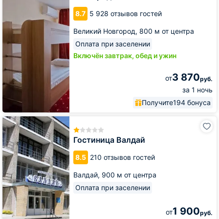
Новгород
8.7
5 928 отзывов гостей
Великий Новгород,
800 м от центра
Оплата при заселении
Включён завтрак, обед и ужин
3 870
от
руб.
за 1 ночь
Получите
194 бонуса
Гостиница
Валдай
Гостиница Валдай
8.5
210 отзывов гостей
Валдай,
900 м от центра
Оплата при заселении
1 900
от
руб.