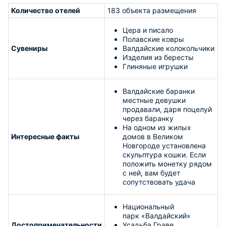
Количество отелей
183 объекта размещения
Цера и писало
Полавские ковры
Сувениры
Валдайские колокольчики
Изделия из бересты
Глиняные игрушки
Валдайские баранки
местные девушки
продавали, даря поцелуй
через баранку
На одном из жилых
Интересные факты
домов в Великом
Новгороде установлена
скульптура кошки. Если
положить монетку рядом
с ней, вам будет
сопутствовать удача
Национальный
парк «Валдайский»
Достопримечательности
Усадьба Граве