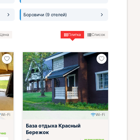
Боровичи
(9 отелей)
Цена
Плитка
Список
Wi-Fi
Wi-Fi
Включён завтрак, обед и ужин
База отдыха Красный
Бережок
ИЧНО