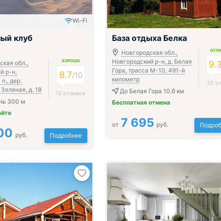
Wi-Fi
;
ый клуб
База отдыха Белка
ОТЛ
Новгородская обл.,
Новгородский р-н, д. Белая
ХОРОШО
кая обл.,
9.
Гора, трасса М-10, 491-й
й р-н,
8.7
/
10
километр
п., дер.
32 о
 Зеленая, д. 18
До Белая Гора 10.6 км
12 отзывов
нь 300 м
Бесплатная отмена
айте
7 695
от
руб.
Подроб
00
руб.
Подробнее