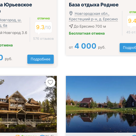
ца Юрьевское
База отдыха Родное
е
ОТЛ
Новгородская обл.,
Крестецкий р-н, д. Ересино
ОТЛИЧНО
Новгород, ш.
9.
. 6а
9.3
До Ересино 700 м
/
10
45 от
й Новгород 3.6
Бесплатная отмена
576 отзывов
4 000
 отмена
от
руб.
Подроб
0
руб.
Подробнее