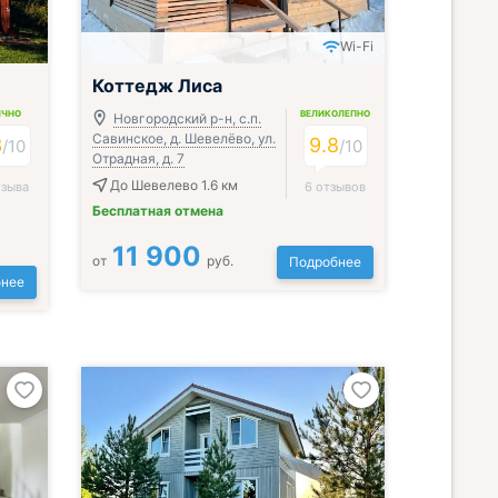
Wi-Fi
Коттедж Лиса
ИЧНО
ВЕЛИКОЛЕПНО
Новгородский р-н, с.п.
Савинское, д. Шевелёво, ул.
3
9.8
/
10
/
10
Отрадная, д. 7
До Шевелево 1.6 км
тзыва
6 отзывов
Бесплатная отмена
11 900
от
руб.
Подробнее
нее