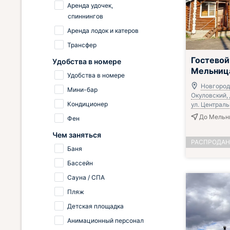
Аренда удочек,
спиннингов
Аренда лодок и катеров
Трансфер
Гостевой
Удобства в номере
Мельниц
Удобства в номере
Новгородс
Мини-бар
Окуловский, 
Кондиционер
ул. Централь
До Мельн
Фен
Чем заняться
РАСПРОДА
Баня
Бассейн
Сауна / СПА
Пляж
Детская площадка
Анимационный персонал