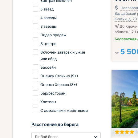
Завтрак включён
Новгородс
5 звезд
Валдайский р
4 звезды
Ключи, д. 23
3 звезды
До Ключи
область) 2.1
Лидер продаж
Бесплатная
В центре
5 50
Включён завтрак и ужин
от
или обед
Бассейн
Оценка Отлично (9+)
Оценка Хорошо (8+)
Бар/ресторан
Хостелы
С домашними животными
Расстояние до берега
Любой берег