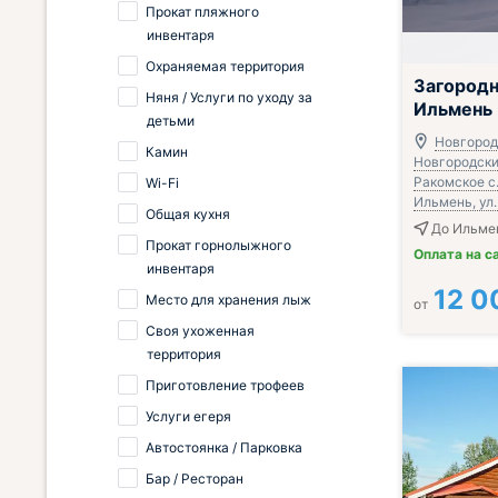
Прокат пляжного
инвентаря
Охраняемая территория
Загородн
Няня / Услуги по уходу за
Ильмень
детьми
Новгородс
Камин
Новгородски
Ракомское с. 
Wi-Fi
Ильмень, ул.
Общая кухня
До Ильме
Прокат горнолыжного
Оплата на с
инвентаря
12 0
Место для хранения лыж
от
Своя ухоженная
территория
Приготовление трофеев
Услуги егеря
Автостоянка / Парковка
Бар / Ресторан