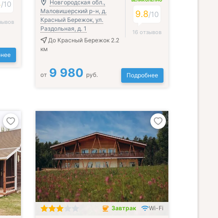
ВЕЛИКОЛЕПНО
4
Новгородская обл.,
/
10
Маловишерский р-н, д.
9.8
/
10
Красный Бережок, ул.
зывов
Раздольная, д. 1
16 отзывов
До Красный Бережок 2.2
км
нее
9 980
от
руб.
Подробнее
Завтрак
Wi-Fi