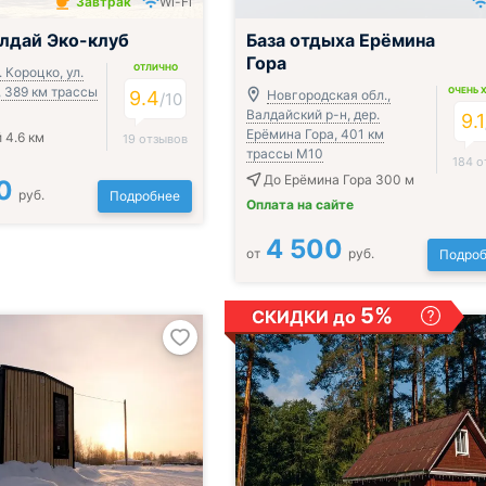
Завтрак
Wi-Fi
чён
лдай Эко-клуб
База отдыха Ерёмина
Гора
ОТЛИЧНО
. Короцко, ул.
1, 389 км трассы
ОЧЕНЬ 
9.4
Новгородская обл.,
/
10
Валдайский р-н, дер.
9.1
Ерёмина Гора, 401 км
 4.6 км
19 отзывов
трассы М10
184 о
До Ерёмина Гора 300 м
0
руб.
Подробнее
Оплата на сайте
4 500
от
руб.
Подроб
5%
СКИДКИ до