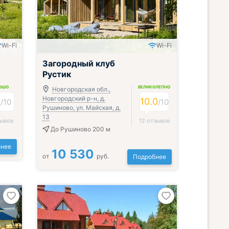
Wi-Fi
Wi-Fi
Загородный клуб
Рустик
ОШО
ВЕЛИКОЛЕПНО
Новгородская обл.,
Новгородский р-н, д.
7
10.0
/
10
/
10
Рушиново, ул. Майская, д.
13
зывов
12 отзывов
До Рушиново 200 м
нее
10 530
от
руб.
Подробнее