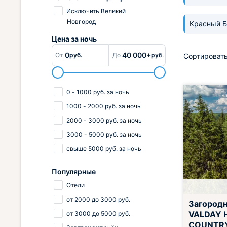
Исключить Великий
Новгород
Красный 
Цена за
ночь
0
40 000+
От
руб.
До
руб.
Сортировать
0
-
1000
руб.
за ночь
1000
-
2000
руб.
за ночь
2000
-
3000
руб.
за ночь
3000
-
5000
руб.
за ночь
свыше
5000
руб.
за ночь
Популярные
Отели
Завтрак вклю
от
2000
до
3000
руб.
Загородн
VALDAY 
от
3000
до
5000
руб.
COUNTR