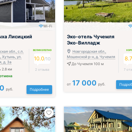
Wi-Fi
ыха Лисицкий
Эко-отель Чучемля
Эко-Вилладж
ВЕЛИКОЛЕПНО
ХОР
кая обл., с.п.
Новгородская обл.,
. Хутынь, ул.
Мошенской р-н, д. Чучемля
10.0
8.
/
10
, д. 3а
До Чучемля 100 м
 2.8 км
2 отзыва
7 от
 отмена
17 000
от
руб.
Подроб
00
руб.
Подробнее