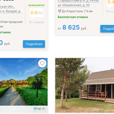
Старорусский р-н, д. Ретлё,
9.
ул. Ильменская, д. 52
ВЕЛИКОЛЕПНО
кая обл.,
-н, Валдай, д.
До Коростынь 7.5 км
10 от
9.8
/
10
Бесплатная отмена
 (Новгородская
16 отзывов
8 625
 км
от
руб.
Подроб
 отмена
0
руб.
Подробнее
Wi-Fi