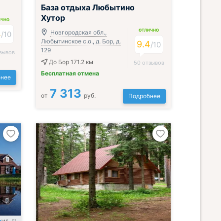
Завтрак включён
База отдыха Любытино
Хутор
ИЧНО
ОТЛИЧНО
4
Новгородская обл.,
/
10
Любытинское с.о., д. Бор, д.
9.4
/
10
129
зывов
До Бор 171.2 км
50 отзывов
Бесплатная отмена
нее
7 313
от
руб.
Подробнее