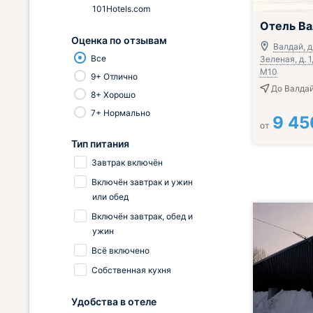
101Hotels.com
Завтрак вклю
Отель Ва
Оценка по отзывам
Валдай, д
Все
Зеленая, д. 
М10
9+ Отлично
До Валдай
8+ Хорошо
7+ Нормально
9 45
от
Тип питания
Завтрак включён
Включён завтрак и ужин
или обед
Включён завтрак, обед и
ужин
Всё включено
Собственная кухня
Удобства в отеле