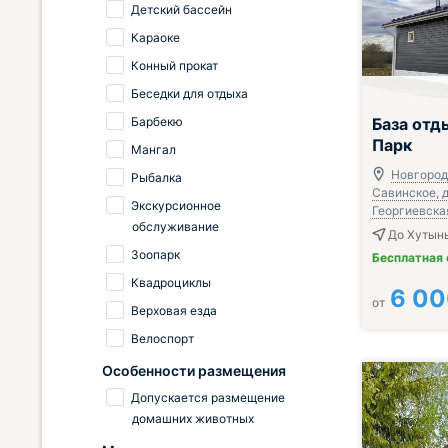
Детский бассейн
Караоке
Конный прокат
Беседки для отдыха
Барбекю
База отд
Парк
Мангал
Новгородс
Рыбалка
Савинское, д
Экскурсионное
Георгиевская
обслуживание
До Хутынь
Зоопарк
Бесплатная
Квадроциклы
6 0
от
Верховая езда
Велоспорт
Особенности размещения
Допускается размещение
домашних животных