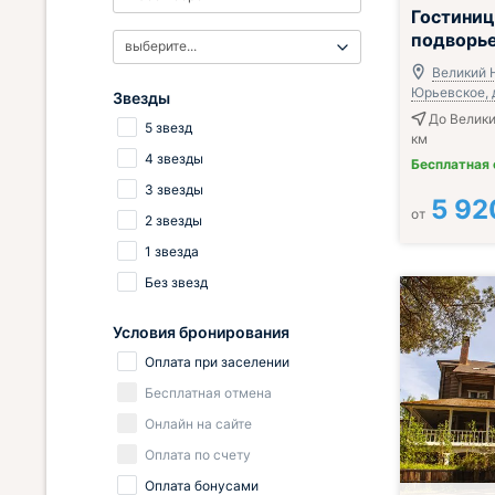
Гостини
подворь
выберите...
Великий 
Юрьевское, д
Звезды
До Велики
5 звезд
км
4 звезды
Бесплатная
3 звезды
5 92
от
2 звезды
1 звезда
Без звезд
Условия бронирования
Оплата при заселении
Бесплатная отмена
Онлайн на сайте
Оплата по счету
Оплата бонусами