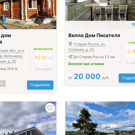
 дом
Вилла Дом Писателя
а
ОТЛ
Старая Русса, ул.
Соляная, д. 30
ВЕЛИКОЛЕПНО
кая обл., р-н
9.
д. Мельница,
10.0
До Старая Русса 1.3 км
/
10
ная, д. 25
6 от
Бесплатная отмена
ица 200 м
6 отзывов
20 000
от
руб.
Подроб
НО
Подробнее