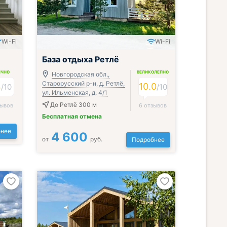
Wi-Fi
Wi-Fi
База отдыха Ретлё
ИЧНО
ВЕЛИКОЛЕПНО
Новгородская обл.,
Старорусский р-н, д. Ретлё,
4
10.0
/
10
/
10
ул. Ильменская, д. 4/1
До Ретлё 300 м
зывов
6 отзывов
Бесплатная отмена
нее
4 600
от
руб.
Подробнее