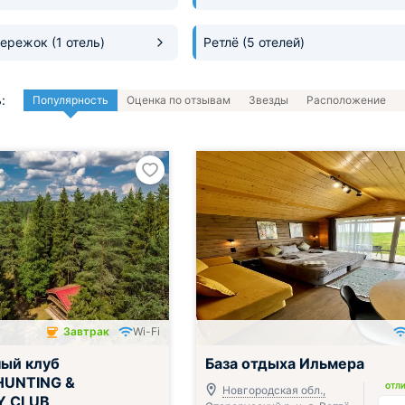
Бережок
(1 отель)
Ретлё
(5 отелей)
:
Популярность
Оценка по отзывам
Звезды
Расположение
Завтрак
Wi-Fi
чён
Включён завтрак, обед и ужин
ый клуб
База отдыха Ильмера
HUNTING &
ОТЛ
Новгородская обл.,
Y CLUB