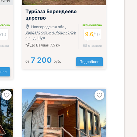
Wi-Fi
Турбаза Берендеево
царство
ХОРОШО
ВЕЛИКОЛЕПНО
Новгородская обл.,
Валдайский р-н, Рощинское
9.6
/
10
/
10
с.п., д. Шуя
До Валдай 7.5 км
тзыва
68 отзывов
7 200
от
руб.
Подробнее
нее