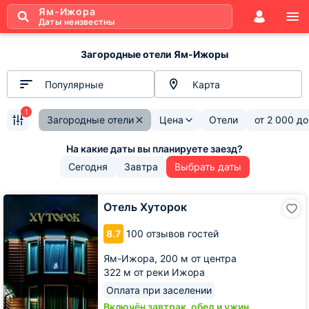
Ям-Ижора
Даты неизвестны
Загородные отели Ям-Ижоры
Популярные
Карта
1
Загородные отели
Цена
Отели
от
2 000
д
Сегодня
Завтра
Выбрать даты
Отель
Отель Хуторок
Хуторок
8.7
100 отзывов гостей
Ям-Ижора,
200 м от центра
322 м от реки Ижора
Оплата при заселении
Включён завтрак, обед и ужин