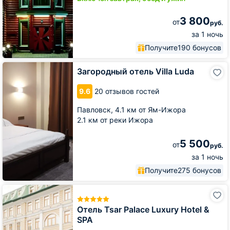
3 800
от
руб.
за 1 ночь
Получите
190 бонусов
Загородный
Загородный отель Villa Luda
отель
Villa
9.6
20 отзывов гостей
Luda
Павловск,
4.1 км от Ям-Ижора
2.1 км от реки Ижора
5 500
от
руб.
за 1 ночь
Получите
275 бонусов
Отель
Tsar
Palace
Отель Tsar Palace Luxury Hotel &
Luxury
SPA
Hotel