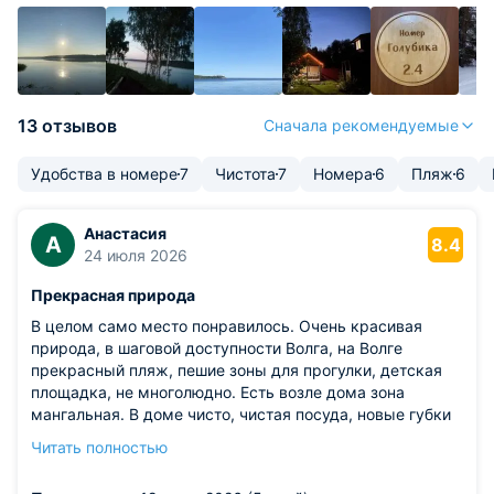
13 отзывов
Сначала рекомендуемые
Удобства в номере
7
Чистота
7
Номера
6
Пляж
6
Анастасия
А
8.4
24 июля 2026
Прекрасная природа
В целом само место понравилось. Очень красивая
природа, в шаговой доступности Волга, на Волге
прекрасный пляж, пешие зоны для прогулки, детская
площадка, не многолюдно. Есть возле дома зона
мангальная. В доме чисто, чистая посуда, новые губки
и тряпочки , что очень порадовало. Для отдыха есть
Читать полностью
сапы, катамаран, лодки, велосипеды, баня.
Из недостатков: отвратительная шумоизоляция. На