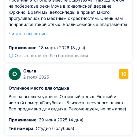
на побережье реки Моча в живописной деревне
Юркино. Брали мы велосипеды в прокат, много
прогуливались по местным окрестностям. Очень нам
понравился такой отдых. Брали семейные апартаменты
Облепиха и Клюква. Нас ездила большая компания и
Читать полностью
мы как раз разделились на два домика. Понравилось
нам в обоих домах. К тому же коммуникации все
Проживание:
18 марта 2026 (3 дня)
подведены и спальные места в хорошем состоянии.
Рекомендуем!
Отзыв оставлен без бронирования
Ольга
О
10
2 июля 2025
Отличное место для отдыха
Все на высшем уровне. Отличный отдых. Уютный и
чистый номер «Голубика». Близость песчаного пляжа.
Все продумано для отдыха. Рекомендуем, не пожалее)
Проживание:
29 июня 2025 (4 дня)
Тип номера:
Студио (Голубика)