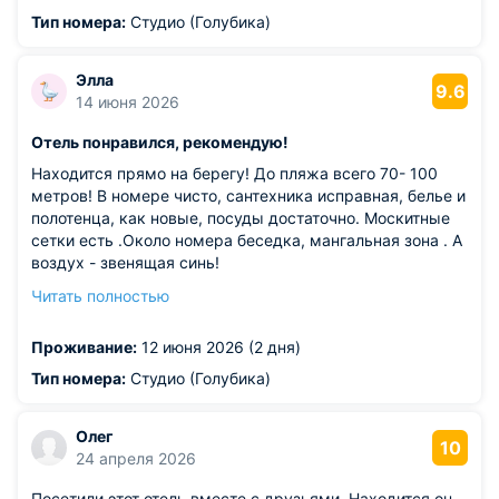
Тип номера:
Студио (Голубика)
Элла
9.6
14 июня 2026
Отель понравился, рекомендую!
Находится прямо на берегу! До пляжа всего 70- 100
метров! В номере чисто, сантехника исправная, белье и
полотенца, как новые, посуды достаточно. Москитные
сетки есть .Около номера беседка, мангальная зона . А
воздух - звенящая синь!
Из недостатков: на пляже нет лежаков и лавочек.В
Читать полностью
номере хорошо бы поставить если не кондиционер, то
хотя бы вентилятор( на втором этаже от крыши комната
Проживание:
12 июня 2026 (2 дня)
сильно нагревается).
Тип номера:
Студио (Голубика)
Олег
10
24 апреля 2026
Посетили этот отель вместе с друзьями. Находится он