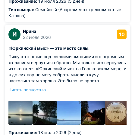
Проживание:
19 июля 2026 (5 дней)
втором этаже отдельно сдавались комнаты и хождение
людей было слышно так, как будто по голове стучат,
Тип номера:
Семейный (Апартаменты трехкомнатные
особенно с утра. Жесткие матрацы, спать некомфортно.
Клюква)
Наличие горячей воды, она заканчивалась, если все
люди проживающие в доме шли мыться, а дом
Ирина
сдавался частями не на одну семью.
И
10
22 июля 2026
«Юркинский мыс» — это место силы.
Пишу этот отзыв под свежими эмоциями и с огромным
желанием вернуться обратно. Мы только что вернулись
из эко-отеля «Юркинский мыс» на Горьковском море, и
я до сих пор не могу собрать мысли в кучу —
настолько там хорошо. Это было не просто
проживание, это был настоящий сеанс терапии
Читать полностью
природой. «Юркинский мыс» — это место силы. Отель
стоит на самом мысу, который величественно
врезается в воду. С одной стороны — бескрайняя
водная гладь Горьковского моря, с другой — тихая
заводь. Красотаааааааааа!! В доме есть абсолютно все
для проживания и чистота, сразу видно, что сделано
ДЛЯ ЛЮДЕЙ!!! Приезжайте ОБЯЗАТЕЛЬНО!!!
Проживание:
18 июля 2026 (2 дня)