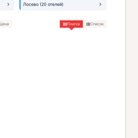
Лосево
(20 отелей)
Цена
Плитка
Список