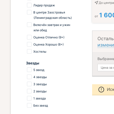
До центра
Лидер продаж
В центре Заостровья
1 60
от
(Ленинградская область)
Включён завтрак и ужин
или обед
Оценка Отлично (9+)
Осталь
измени
Оценка Хорошо (8+)
Хостелы
Выбранн
Звезды
Цена за
5 звезд
4 звезды
3 звезды
Иск
2 звезды
1 звезда
Без звезд