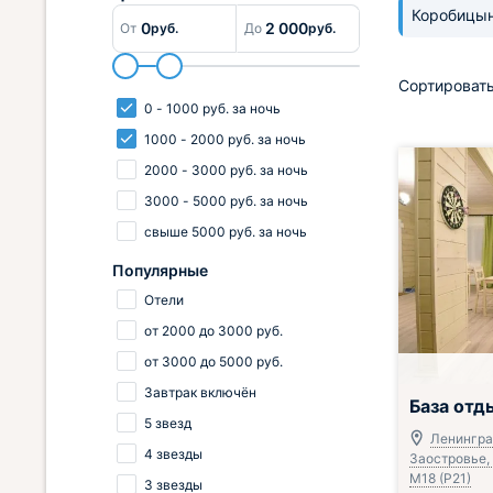
Коробицы
0
2 000
От
руб.
До
руб.
Сортировать
0
-
1000
руб.
за ночь
1000
-
2000
руб.
за ночь
2000
-
3000
руб.
за ночь
3000
-
5000
руб.
за ночь
свыше
5000
руб.
за ночь
Популярные
Отели
от
2000
до
3000
руб.
от
3000
до
5000
руб.
Завтрак включён
База отд
5 звезд
Ленинград
4 звезды
Заостровье,
М18 (Р21)
3 звезды