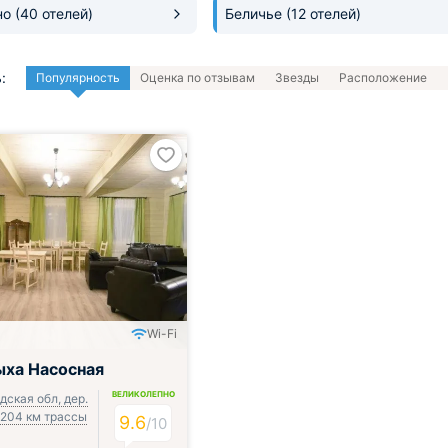
но
(40 отелей)
Беличье
(12 отелей)
:
Популярность
Оценка по отзывам
Звезды
Расположение
Wi-Fi
ыха Насосная
ВЕЛИКОЛЕПНО
ская обл, дер.
 204 км трассы
9.6
/
10