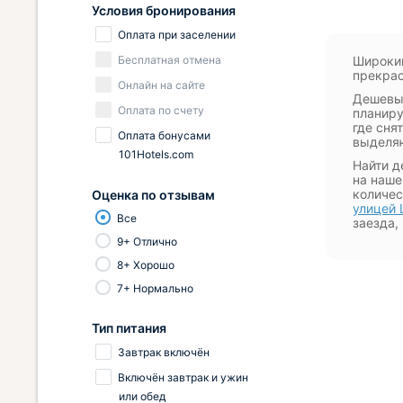
Условия бронирования
Оплата при заселении
Бесплатная отмена
Широкий
прекрас
Онлайн на сайте
Дешевые
Оплата по счету
планиру
где сня
Оплата бонусами
выделяю
101Hotels.com
Найти д
на наше
количес
Оценка по отзывам
улицей 
Все
заезда,
9+ Отлично
8+ Хорошо
7+ Нормально
Тип питания
Завтрак включён
Включён завтрак и ужин
или обед