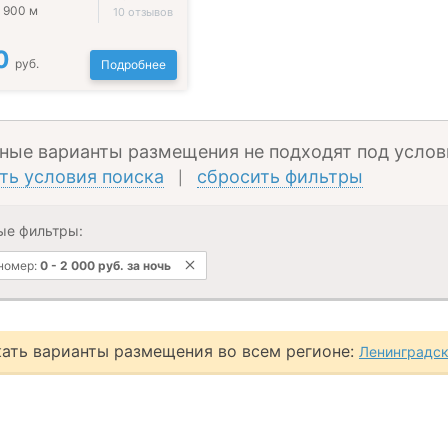
 900 м
10 отзывов
0
руб.
Подробнее
ные варианты размещения не подходят под услов
ть условия поиска
сбросить фильтры
|
ые фильтры:
 номер:
0
-
2 000
руб.
за ночь
ать варианты размещения во всем регионе:
Ленинградск