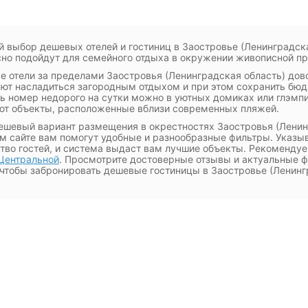
 выбор дешевых отелей и гостиниц в Заостровье (Ленинградска
но подойдут для семейного отдыха в окружении живописной п
 отели за пределами Заостровья (Ленинградская область) дов
ют насладиться загородным отдыхом и при этом сохранить бюд
ть номер недорого на сутки можно в уютных домиках или глэмп
т объекты, расположенные вблизи современных пляжей.
ешевый вариант размещения в окрестностях Заостровья (Ленин
м сайте вам помогут удобные и разнообразные фильтры. Указы
тво гостей, и система выдаст вам лучшие объекты. Рекомендуе
Центральной
. Просмотрите достоверные отзывы и актуальные ф
 чтобы забронировать дешевые гостиницы в Заостровье (Ленинг