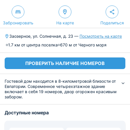
Забронировать
На карте
Поделиться
Заозерное, ул. Солнечная, д. 23 —
Посмотреть на карте
1.7 км от центра поселка
670 м от Черного моря
ПРОВЕРИТЬ НАЛИЧИЕ НОМЕРОВ
Гостевой дом находится в 8-километровой близости от
Евпатории. Современное четырехэтажное здание
включает в себя 19 номеров, двор огорожен красивым
забором.
Комнаты для постояльцев с оригинальным дизайном
оборудованы удобной эргономичной мебелью,
Доступные номера
кондиционером, телевизором, мини-холодильником,
прикроватными тумбочками, есть высокоскоростной
интернет. В ванной душ, принадлежности для личной
гигиены. Возможно размещение до 4-х человек в