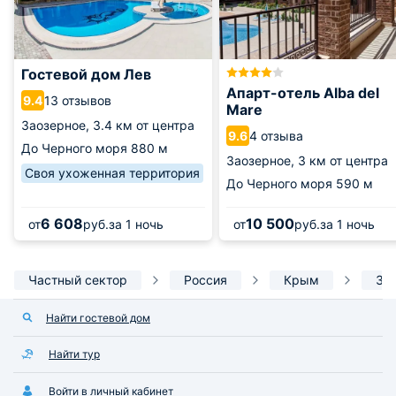
Гостевой дом Лев
Апарт-отель Alba del
13 отзывов
9.4
Mare
Заозерное,
3.4 км от центра
4 отзыва
9.6
До Черного моря
880 м
Заозерное,
3 км от центра
Своя ухоженная территория
До Черного моря
590 м
6 608
10 500
от
руб.
за 1 ночь
от
руб.
за 1 ночь
Частный сектор
Россия
Крым
За
Найти гостевой дом
Найти тур
Войти в личный кабинет