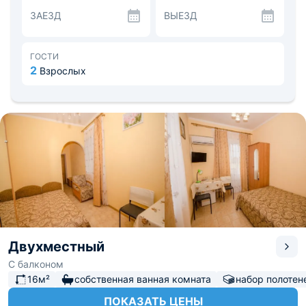
номере.
ЗАЕЗД
ВЫЕЗД
На нижнем этаже уютное кафе с вкусным полноценным
питанием, завтрак входит в оплату номера. Возможна
доставка. Желающие посещают столовую или
рестораны рядом.
ГОСТИ
Стойка администратора функционирует постоянно.
2
Взрослых
Здесь обеспечен заказ трансфера, такси, организация
туристических поездок по достопримечательностям
окрестностей. К услугам приезжающих площадка для
детского времяпровождения, летний душ,
автопарковка, гараж.
Рядом с гостиницей "Светлана" находятся следующие
интересные места: Евпаторийский маяк, Вторая
площадка, Храм священномученика Порфирия,
живописный водоем лиман. Недалеко есть рестораны,
магазины, рынок.
Двухместный
С балконом
16м²
собственная ванная комната
набор полотен
ПОКАЗАТЬ ЦЕНЫ