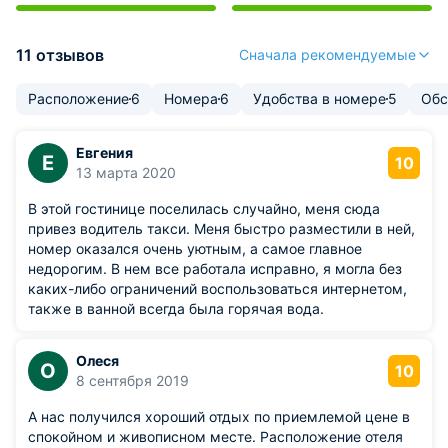
11 отзывов
Сначала рекомендуемые
Расположение
6
Номера
6
Удобства в номере
5
Обс
Евгения
Е
10
13 марта 2020
В этой гостинице поселилась случайно, меня сюда
привез водитель такси. Меня быстро разместили в ней,
номер оказался очень уютным, а самое главное
недорогим. В нем все работала исправно, я могла без
каких-либо ограничений воспользоваться интернетом,
также в ванной всегда была горячая вода.
Олеся
О
10
8 сентября 2019
А нас получился хороший отдых по приемлемой цене в
спокойном и живописном месте. Расположение отеля