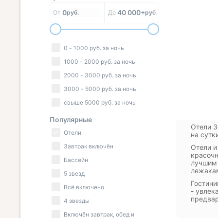
0
40 000+
От
руб.
До
руб.
0
-
1000
руб.
за ночь
1000
-
2000
руб.
за ночь
2000
-
3000
руб.
за ночь
3000
-
5000
руб.
за ночь
свыше
5000
руб.
за ночь
Популярные
Отели З
Отели
на сутк
Завтрак включён
Отели и
красочн
Бассейн
лучшим 
лежакам
5 звезд
Гостини
Всё включено
- увлек
предвар
4 звезды
Включён завтрак, обед и