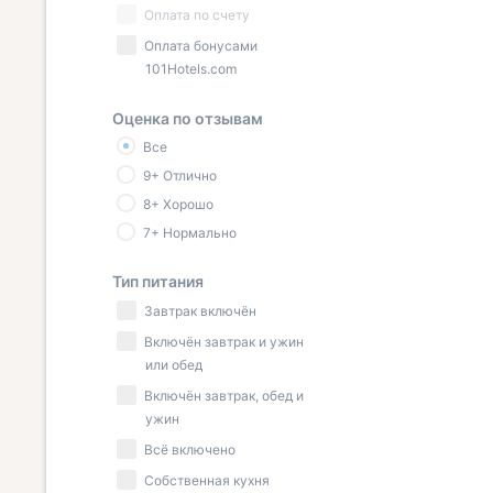
Оплата по счету
Оплата бонусами
101Hotels.com
Оценка по отзывам
Все
9+ Отлично
8+ Хорошо
7+ Нормально
Тип питания
Завтрак включён
Включён завтрак и ужин
или обед
Включён завтрак, обед и
ужин
Всё включено
Собственная кухня