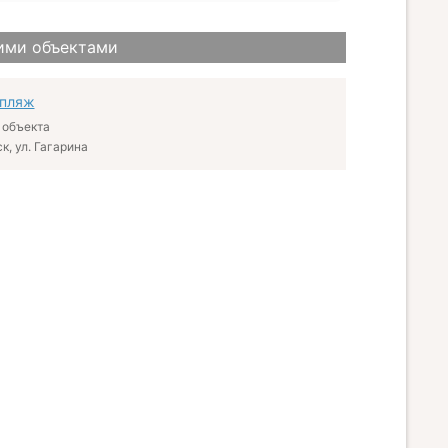
ими объектами
 пляж
 объекта
к, ул. Гагарина