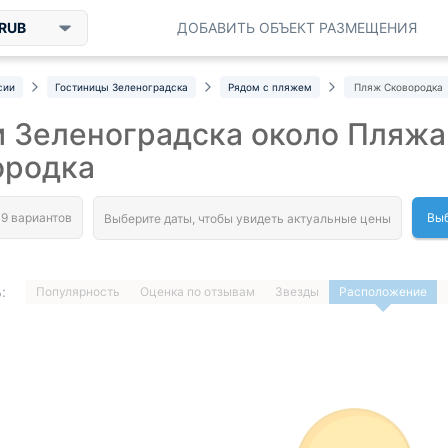
RUB
ДОБАВИТЬ ОБЪЕКТ РАЗМЕЩЕНИЯ
сии
Гостиницы Зеленоградска
Рядом с пляжем
Пляж Сковородка
 Зеленоградска около Пляжа
ородка
Выб
:
Популярность
Оценка по отзывам
Звезды
Расположение
1
…
ДАЛЕЕ »
Загрузка отелей