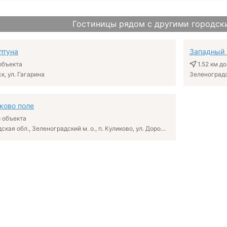
Гостиницы рядом с другими городск
птуна
Западный
объекта
1.52 км
до
к, ул. Гагарина
Зеленоградс
ково поле
 объекта
Калининградская обл., Зеленоградский м. о., п. Куликово, ул. Дорожная