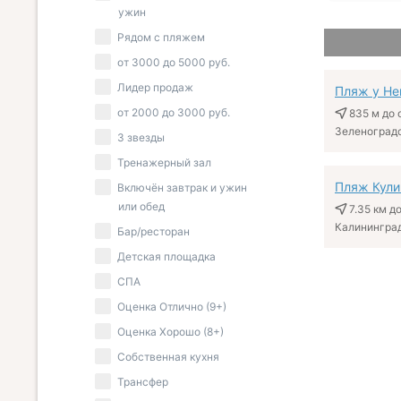
ужин
Рядом с пляжем
от
3000
до
5000
руб.
Лидер продаж
Пляж у Не
от
2000
до
3000
руб.
835 м
до 
Зеленоградс
3 звезды
Тренажерный зал
Пляж Кули
Включён завтрак и ужин
или обед
7.35 км
до
Бар/ресторан
Детская площадка
СПА
Оценка Отлично (9+)
Оценка Хорошо (8+)
Собственная кухня
Трансфер