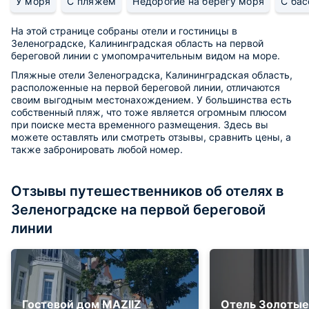
У моря
С пляжем
Недорогие на берегу моря
С бас
На этой странице собраны отели и гостиницы в
Зеленоградске, Калининградская область на первой
береговой линии с умопомрачительным видом на море.
Пляжные отели Зеленоградска, Калининградская область,
расположенные на первой береговой линии, отличаются
своим выгодным местонахождением. У большинства есть
собственный пляж, что тоже является огромным плюсом
при поиске места временного размещения. Здесь вы
можете оставлять или смотреть отзывы, сравнить цены, а
также забронировать любой номер.
Отзывы путешественников об отелях в
Зеленоградске на первой береговой
линии
Гостевой дом MAZIIZ
Отель Золотые