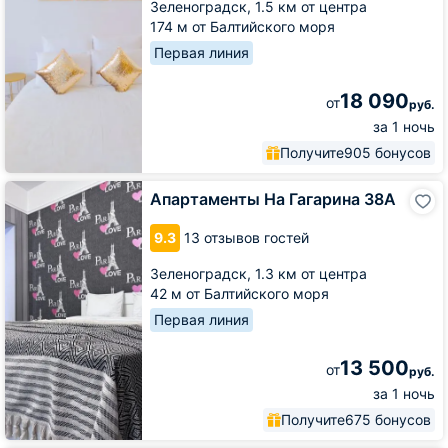
Зеленоградск,
1.5 км от центра
Гагарина
174 м от Балтийского моря
85/3)
Первая линия
18 090
от
руб.
за 1 ночь
Получите
905 бонусов
Апартаменты
Апартаменты На Гагарина 38А
На
Гагарина
9.3
13 отзывов гостей
38А
Зеленоградск,
1.3 км от центра
42 м от Балтийского моря
Первая линия
13 500
от
руб.
за 1 ночь
Получите
675 бонусов