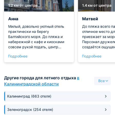
1.2 км от центра
1.4 км от центра
Анна
Матвей
Милый, довольно уютный отель
До пляжа всего п
практически на берегу
отличное место дл
Балтийского моря. До пляжа и
приезжает за мор
набережной с кафе и киосками
Персонал дружел
совсем рукой подать, центр
создаётся ощущен
города тоже рядом, до вокзала
гостях у старых 
Подробнее
Подробнее
10-15 минут пешком. До
аккуратный, всё ч
продуктового магазина тоже
лишнего пафоса. В
примерно минут 10 пешком. Сам
подают вкусные б
отель очень приятный, уютный,
радует свежая вы
Другие города для летнего отдыха
в
внешне здание отеля очень
вечерам можно пр
Все
симпатичное. В номере чисто.
вдоль моря, на н
Калининградской области
Еще из плюсов: можно было
никого. Спокойная
оставить вещи в камере хранения
туристической су
Калининград
(663 отеля)
до заселения и после выезда, что
подойдёт и семья
очень важно, если планируешь
гулять по городу, тем более что на
Зеленоградск
(254 отеля)
вокзале камеры хранения я не