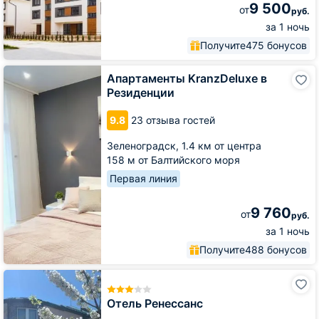
9 500
от
руб.
за 1 ночь
Получите
475 бонусов
Апартаменты
Апартаменты KranzDeluxe в
KranzDeluxe
Резиденции
в
Резиденции
9.8
23 отзыва гостей
Зеленоградск,
1.4 км от центра
158 м от Балтийского моря
Первая линия
9 760
от
руб.
за 1 ночь
Получите
488 бонусов
Отель
Ренессанс
Отель Ренессанс