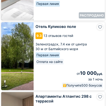
Первая линия
РАСПРОДАНО
Отель
Отель Куликово поле
Куликово
поле
9.3
13 отзывов гостей
Зеленоградск,
7.4 км от центра
30 м от Балтийского моря
Первая линия
Оплата на сайте
10 000
от
руб.
за 1 ночь
Получите
500 бонусов
Апартаменты
Апартаменты Атлантис 298 с
Атлантис
террасой
298