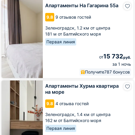
Апартаменты
Апартаменты На Гагарина 55а
На
Гагарина
9.8
9 отзывов гостей
55а
Зеленоградск,
1.2 км от центра
181 м от Балтийского моря
Первая линия
15 732
от
руб.
за 1 ночь
Получите
787 бонусов
Апартаменты
Апартаменты Хурма квартира
Хурма
на море
квартира
на
9.8
4 отзыва гостей
море
Зеленоградск,
1.4 км от центра
162 м от Балтийского моря
Первая линия