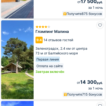
17 500
от
руб.
за 1 ночь
Получите
875 бонусов
Глэмпинг
Малина
Глэмпинг Малина
9.4
14 отзывов гостей
Зеленоградск,
2.4 км от центра
73 м от Балтийского моря
Первая линия
Оплата на сайте
Завтрак включён
14 300
от
руб.
за 1 ночь
Получите
715 бонусов
Отель