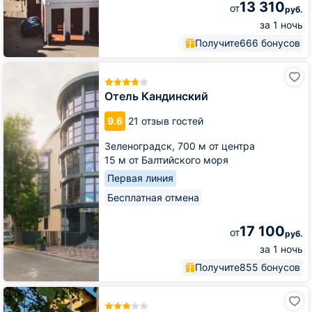
13 310
от
руб.
за 1 ночь
Получите
666 бонусов
Отель
Кандинский
Отель Кандинский
9.6
21 отзыв гостей
Зеленоградск,
700 м от центра
15 м от Балтийского моря
Первая линия
Бесплатная отмена
17 100
от
руб.
за 1 ночь
Получите
855 бонусов
Отель
Принцесса