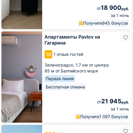
18 900
от
руб.
за 1 ночь
Получите
945 бонусов
Апартаменты
Апартаменты Pavlov на
Pavlov
Гагарина
на
Гагарина
10
1 отзыв гостей
Зеленоградск,
1.7 км от центра
85 м от Балтийского моря
Первая линия
Бесплатная отмена
21 945
от
руб.
за 1 ночь
Получите
1 097 бонусов
Отель
Самбия