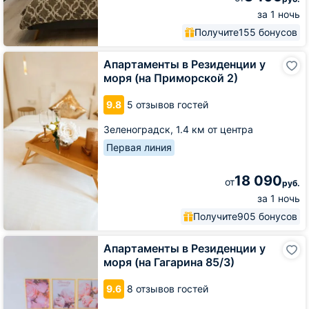
за 1 ночь
Получите
155 бонусов
Апартаменты
Апартаменты в Резиденции у
в
моря (на Приморской 2)
Резиденции
у
9.8
5 отзывов гостей
моря
(на
Зеленоградск,
1.4 км от центра
Приморской
2)
Первая линия
18 090
от
руб.
за 1 ночь
Получите
905 бонусов
Апартаменты
Апартаменты в Резиденции у
в
моря (на Гагарина 85/3)
Резиденции
у
9.6
8 отзывов гостей
моря
(на