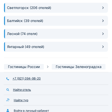
видела. Также можно было
Светлогорск
(206 отелей)
пользоваться кухней, а в номере
были микроволновка, чайник,
чашки. Хотелось бы
Балтийск
(39 отелей)
поблагодарить очень вежливых и
доброжелательных
Лесной
администраторов, которые
(74 отеля)
заранее осведомились о времени
заезда, предложили оставить
Янтарный
(49 отелей)
вещи, а как только был готов
номер, сразу сообщили.
Гостиницы России
Гостиницы Зеленоградска
+7 (921) 094-98-20
Найти отель
Найти тур
Войти в личный кабинет