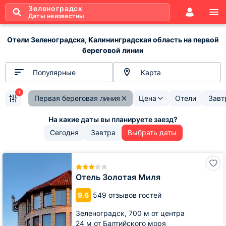
Зеленоградск
Даты неизвестны
Отели Зеленоградска, Калининградская область на первой
береговой линии
Популярные
Карта
1
Первая береговая линия
Цена
Отели
Завт
Сегодня
Завтра
Выбрать даты
Отель
Золотая
Миля
Отель Золотая Миля
9.6
549 отзывов гостей
Зеленоградск,
700 м от центра
24 м от Балтийского моря