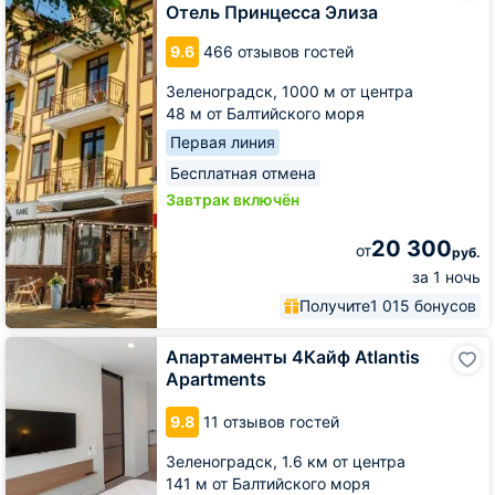
Элиза
Отель Принцесса Элиза
9.6
466 отзывов гостей
Зеленоградск,
1000 м от центра
48 м от Балтийского моря
Первая линия
Бесплатная отмена
Завтрак включён
20 300
от
руб.
за 1 ночь
Получите
1 015 бонусов
Апартаменты
Апартаменты 4Кайф Atlantis
4Кайф
Apartments
Atlantis
Apartments
9.8
11 отзывов гостей
Зеленоградск,
1.6 км от центра
141 м от Балтийского моря