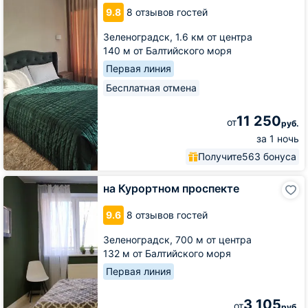
с
9.8
8 отзывов гостей
террасой
Зеленоградск,
1.6 км от центра
140 м от Балтийского моря
Первая линия
Бесплатная отмена
11 250
от
руб.
за 1 ночь
Получите
563 бонуса
на
на Курортном проспекте
Курортном
проспекте
9.6
8 отзывов гостей
Зеленоградск,
700 м от центра
132 м от Балтийского моря
Первая линия
3 105
от
руб.