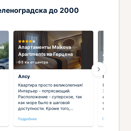
еленоградска до 2000
ой
Апартаменты Malkova
Аpartments на Герцена
Апартамент
0.5 км от центра
0.5 км от центр
Алсу
Юлия
Квартира просто великолепная!
Выбрали для 
Интерьер - потрясающий.
Зеленоградск
Расположение - суперское, так
из-за их удо
как море было в шаговой
центре город
доступности. Кроме того,
недалеко, в ш
довольно адекватная стоимость.
как и пляж. В
Подробнее
Подробнее
Убранство квартиры просто нас
Квартира ком
покорило. Однозначно будем
уютная с сов