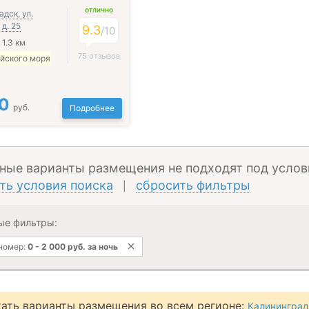
ОТЛИЧНО
дск, ул.
д. 25
9.3
/
10
 1.3 км
75 отзывов
ийского моря
0
руб.
Подробнее
ные варианты размещения не подходят под услов
ть условия поиска
сбросить фильтры
|
ые фильтры:
 номер:
0
-
2 000
руб.
за ночь
ать варианты размещения во всем регионе:
Калининград