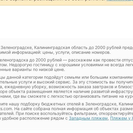
 Зеленоградске, Калининградская область до 2000 рублей пред
имой информацией: цены, услуги, описание номеров.
еленоградска до 2000 рублей — расскажем как провести отпуск
ом. Недорогую гостиницу с хорошими условиями не всегда легк
нные варианты по низкой цене.
цы данной категории подойдут семьям или большим компаниям,
тельные услуги и высокий сервис. За эту стоимость вы получи
а, ежедневную уборку, возможность заказа завтраков и близо
оре объекта размещения является наличие развитой инфрастр
нами, где вы сможете с легкостью организовать питание на кур
ите нашу подборку бюджетных отелей в Зеленоградске, Калини
ls.com. На сайте собрана полная информация об объектах разм
ателей. При поиске воспользуйтесь фильтрами, откорректируй
и удобное расположение рядом с
Западным пляжем
,
Пляжем у 