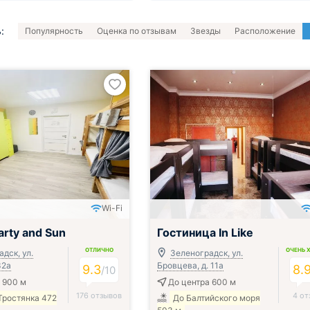
:
Популярность
Оценка по отзывам
Звезды
Расположение
Wi-Fi
arty and Sun
Гостиница In Like
ОТЛИЧНО
ОЧЕНЬ 
дск, ул.
Зеленоградск, ул.
32а
Бровцева, д. 11а
9.3
8.
/
10
 900 м
До центра 600 м
176 отзывов
4 от
Тростянка 472
До Балтийского моря