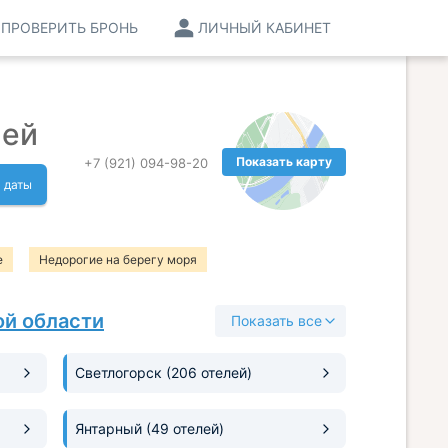
ПРОВЕРИТЬ БРОНЬ
ЛИЧНЫЙ КАБИНЕТ
лей
Показать карту
+7 (921) 094-98-20
 даты
е
Недорогие на берегу моря
ой области
Показать все
Светлогорск
(206 отелей)
Янтарный
(49 отелей)