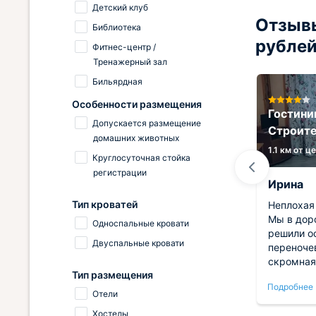
Детский клуб
Отзывы
Библиотека
рубле
Фитнес-центр /
Тренажерный зал
Бильярдная
Особенности размещения
Апартаменты На Потемкина
Гостини
Допускается размещение
на
17
Строит
домашних животных
0.5 км от центра
1.1 км от ц
Круглосуточная стойка
регистрации
Юлия
Ирина
Тип кроватей
ске мы
Мы брали апартаменты на
Неплохая
 Взяли
Потемкина 20Б. Квартира
Мы в доро
Односпальные кровати
ак как
стильная, современная, с
решили о
Двуспальные кровати
ние и
хорошей техникой и мебелью. В
переночев
В
кухне очень много посуды, даже
скромная
Тип размещения
мое,
если с детьми приедете отдыхать
необход
Подробнее
Подробнее
и
- сможете готовить. Ванная
принадле
Отели
овала.
комната стильная, с интересным
комфортн
Хостелы