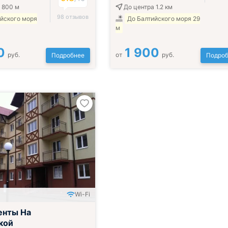
 800 м
До центра 1.2 км
98 отзывов
ийского моря
До Балтийского моря 29
м
0
1 900
руб.
от
руб.
Подробнее
Подроб
Wi-Fi
енты На
кой