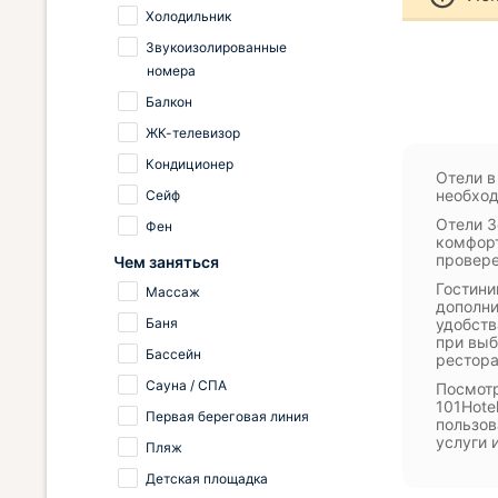
Холодильник
Звукоизолированные
номера
Балкон
ЖК-телевизор
Кондиционер
Отели в
необход
Сейф
Отели З
Фен
комфорт
провере
Чем заняться
Гостини
Массаж
дополни
Баня
удобств
при выб
Бассейн
рестора
Сауна / СПА
Посмотр
101Hote
Первая береговая линия
пользов
услуги 
Пляж
Детская площадка