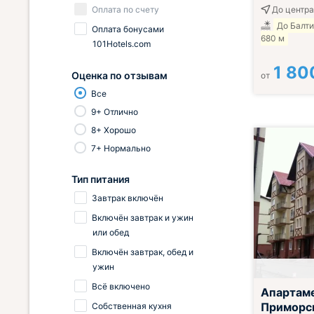
Оплата по счету
До центра
До Балт
Оплата бонусами
680 м
101Hotels.com
1 80
Оценка по отзывам
от
Все
9+ Отлично
8+ Хорошо
7+ Нормально
Тип питания
Завтрак включён
Включён завтрак и ужин
или обед
Включён завтрак, обед и
ужин
Всё включено
Апартам
Приморс
Собственная кухня