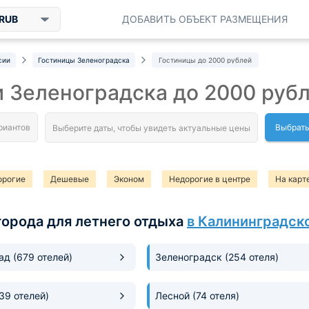
RUB
ДОБАВИТЬ ОБЪЕКТ РАЗМЕЩЕНИЯ
сии
Гостиницы Зеленоградска
Гостиницы до 2000 рублей
 Зеленоградска до 2000 руб
Выбрать
орогие
Дешевые
Эконом
Недорогие в центре
На карт
орогие гостевые дома
города для летнего отдыха
в Калининградск
рад
(679 отелей)
Зеленоградск
(254 отеля)
(39 отелей)
Лесной
(74 отеля)