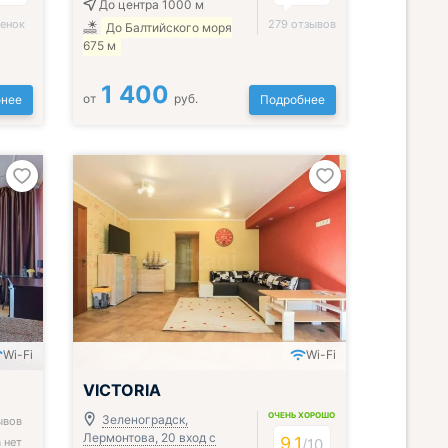
До центра 1000 м
ценок
279 отзывов
До Балтийского моря
675 м
1 400
от
руб.
нее
Подробнее
Wi-Fi
Wi-Fi
VICTORIA
ОЧЕНЬ ХОРОШО
Зеленоградск,
ывов
Лермонтова, 20 вход с
9.1
 нет
/
10