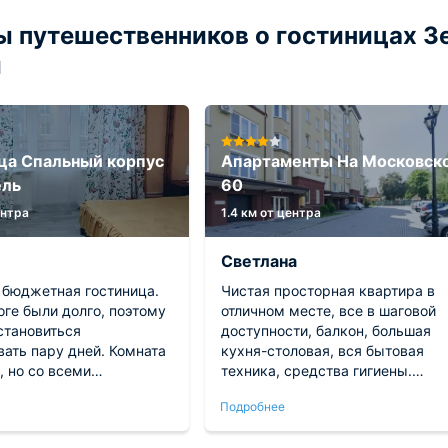
 путешественников о гостиницах З
й
ца Спальный корпус
Апартаменты На Московск
ель
60
ентра
1.4 км от центра
Светлана
 бюджетная гостиница.
Чистая просторная квартира в
ге были долго, поэтому
отличном месте, все в шаговой
становиться
доступности, балкон, большая
ать пару дней. Комната
кухня-столовая, вся бытовая
, но со всеми
техника, средства гигиены.
имыми
Рекомендую
Подробнее
жностями. Для
ого сна все есть. Мы