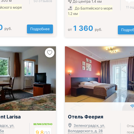
 300 м
50 отзывов
До центра 1.4 км
ийского моря
11 о
До Балтийского моря
1.2 км
0
1 360
руб.
Подробнее
от
руб.
Подроб
nt Larisa
Отель Феерия
ВЕЛИКОЛЕПНО
дск, ул.
Зеленоградск, ул.
Отз
15а
Володарского, д. 28
9.8
/
10
пока