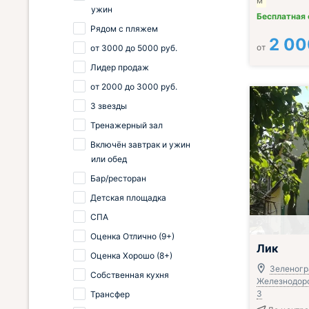
м
ужин
Бесплатная
Рядом с пляжем
2 00
от
от
3000
до
5000
руб.
Лидер продаж
от
2000
до
3000
руб.
3 звезды
Тренажерный зал
Включён завтрак и ужин
или обед
Бар/ресторан
Детская площадка
СПА
Оценка Отлично (9+)
Лик
Оценка Хорошо (8+)
Зеленогра
Собственная кухня
Железнодорож
3
Трансфер