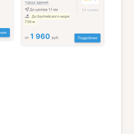
торца здания
До центра 1.1 км
54 оценки
До Балтийского моря
739 м
нее
1 960
от
руб.
Подробнее