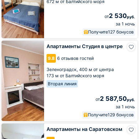
672 м от Балтийского моря
2 530
от
руб.
за 1 ночь
Получите
127 бонусов
Апартаменты
Апартаменты Студия в центре
Студия
в
9.8
6 отзывов гостей
центре
Зеленоградск,
400 м от центра
173 м от Балтийского моря
Вторая линия
2 587,50
от
руб.
за 1 ночь
Получите
129 бонусов
Апартаменты
Апартаменты на Саратовском
на
Саратовском