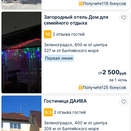
Получите
116 бонусов
Загородный
Загородный отель Дом для
отель
семейного отдыха
Дом
для
10
2 отзыва гостей
семейного
отдыха
Зеленоградск,
600 м от центра
327 м от Балтийского моря
Первая линия
2 500
от
руб.
за 1 ночь
Получите
125 бонусов
Гостиница
Гостиница ДАИВА
ДАИВА
5.3
2 отзыва гостей
Зеленоградск,
400 м от центра
209 м от Балтийского моря