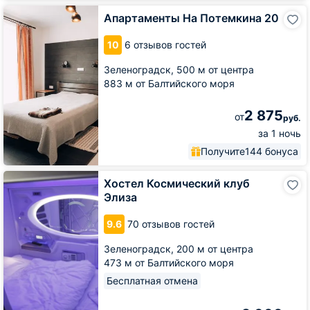
Апартаменты
Апартаменты На Потемкина 20
На
Потемкина
10
6 отзывов гостей
20
Зеленоградск,
500 м от центра
883 м от Балтийского моря
2 875
от
руб.
за 1 ночь
Получите
144 бонуса
Хостел
Хостел Космический клуб
Космический
Элиза
клуб
Элиза
9.6
70 отзывов гостей
Зеленоградск,
200 м от центра
473 м от Балтийского моря
Бесплатная отмена