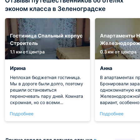
Отзывы путешественников об отелях
эконом класса в Зеленоградске
Гостиница Спальный корпус
Апартаменты Н
Строитель
Железнодорож
1.1 км от центра
0.3 км от центра
Ирина
Анна
Неплохая бюджетная гостиница.
В апартаментах пр
Мы в дороге были долго, поэтому
Бронировали зара
решили остановиться
однокомнатную кв
переночевать пару дней. Комната
Железнодорожной
скромная, но со всеми
вариант, особенно 
необходимыми
хочет сэкономить
Подробнее
Подробнее
принадлежностями. Для
- есть хорошая кр
комфортного сна все есть. Мы
постельное безуп
остались довольны.
качества. Кухня и
конечно в кварти
Другие города для летнего отдыха
в
за этот ценник ва