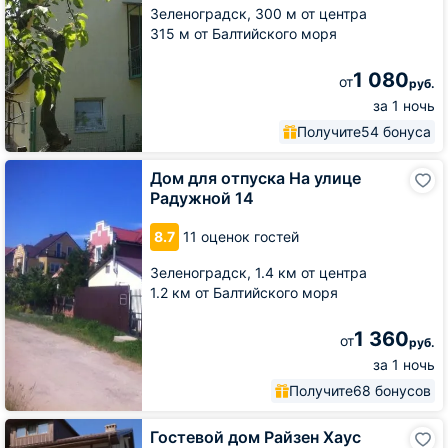
Зеленоградск,
300 м от центра
315 м от Балтийского моря
1 080
от
руб.
за 1 ночь
Получите
54 бонуса
Дом
Дом для отпуска На улице
для
Радужной 14
отпуска
На
8.7
11 оценок гостей
улице
Радужной
Зеленоградск,
1.4 км от центра
14
1.2 км от Балтийского моря
1 360
от
руб.
за 1 ночь
Получите
68 бонусов
Гостевой
Гостевой дом Райзен Хаус
дом