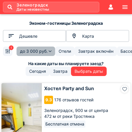
Зеленоградск
Даты неизвестны
Эконом-гостиницы Зеленоградска
Дешевле
Карта
1
до
3 000
руб.
Отели
Завтрак включён
Басс
Сегодня
Завтра
Выбрать даты
Хостел
Хостел Party and Sun
Party
and
9.3
176 отзывов гостей
Sun
Зеленоградск,
900 м от центра
472 м от реки Тростянка
Бесплатная отмена