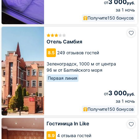
3 000
от
руб.
за 1 ночь
Получите
150 бонусов
Отель
Самбия
Отель Самбия
8.5
249 отзывов гостей
Зеленоградск,
1000 м от центра
96 м от Балтийского моря
Первая линия
3 000
от
руб.
за 1 ночь
Получите
150 бонусов
Гостиница
Гостиница In Like
In
Like
8.9
4 отзыва гостей