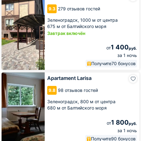
Райзен
9.3
279 отзывов гостей
Хаус
Зеленоградск,
1000 м от центра
675 м от Балтийского моря
Завтрак включён
1 400
от
руб.
за 1 ночь
Получите
70 бонусов
Apartament
Apartament Larisa
Larisa
9.8
98 отзывов гостей
Зеленоградск,
800 м от центра
680 м от Балтийского моря
1 800
от
руб.
за 1 ночь
Получите
90 бонусов