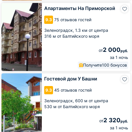
Апартаменты
Апартаменты На Приморской
На
Приморской
9.3
75 отзывов гостей
Зеленоградск,
1.3 км от центра
316 м от Балтийского моря
2 000
от
руб.
за 1 ночь
Получите
100 бонусов
Гостевой
Гостевой дом У Башни
дом
У
9.3
45 отзывов гостей
Башни
Зеленоградск,
600 м от центра
530 м от Балтийского моря
2 320
от
руб.
за 1 ночь