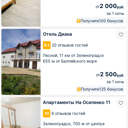
2 000
от
руб.
за 1 ночь
Получите
100 бонусов
Отель
Отель Диана
Диана
9.1
20 отзывов гостей
Лесной,
11 км от Зеленоградск
655 м от Балтийского моря
2 500
от
руб.
за 1 ночь
Получите
125 бонусов
Апартаменты
Апартаменты На Осипенко 11
На
Осипенко
10
6 отзывов гостей
11
Зеленоградск,
700 м от центра