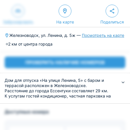
Забронировать
На карте
Поделиться
Железноводск, ул. Ленина, д. 5ж —
Посмотреть на карте
2 км от центра города
ПРОВЕРИТЬ НАЛИЧИЕ НОМЕРОВ
Дом для отпуска «На улице Ленина, 5» с баром и
террасой расположен в Железноводске.
Расстояние до города Ессентуки составляет 29 км.
К услугам гостей кондиционер, частная парковка на
территории и бесплатный Wi-Fi.
Этот дом для отпуска располагает 2 спальнями, кухней
Доступные номера
с микроволновой печью и холодильником, телевизором
с плоским экраном, гостиным уголком и 1 ванной
комнатой с душем.
Гости могут отдохнуть в общем лаундже или