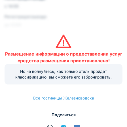
с 14:00
Регистрация выезда:
до 12:00
Условия и правила проживания:
Размещение домашних животных не допускается.
Размещение информации о предоставлении услуг
Варианты оплаты, доступные на ресепшене:
средства размещения приостановлено!
Этот объект размещения принимает только
наличные.
Но не волнуйтесь, как только отель пройдёт
классификацию, вы сможете его забронировать.
Все гостиницы Железноводска
Поделиться