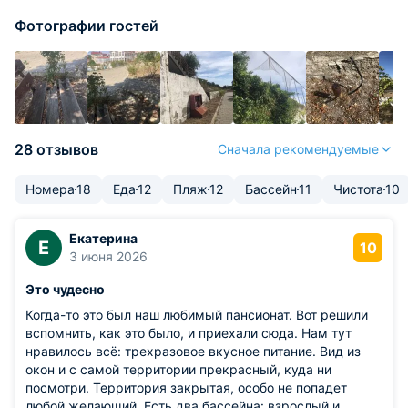
Фотографии гостей
28 отзывов
Сначала рекомендуемые
Номера
18
Еда
12
Пляж
12
Бассейн
11
Чистота
10
Екатерина
Е
10
3 июня 2026
Это чудесно
Когда-то это был наш любимый пансионат. Вот решили
вспомнить, как это было, и приехали сюда. Нам тут
нравилось всё: трехразовое вкусное питание. Вид из
окон и с самой территории прекрасный, куда ни
посмотри. Территория закрытая, особо не попадет
любой желающий. Есть два бассейна: взрослый и