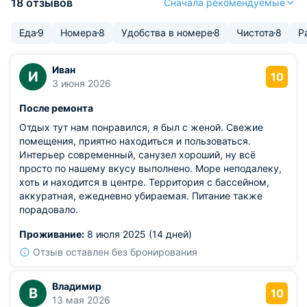
18 отзывов
Сначала рекомендуемые
Еда
9
Номера
8
Удобства в номере
8
Чистота
8
Р
Иван
И
10
3 июня 2026
После ремонта
Отдых тут нам понравился, я был с женой. Свежие
помещения, приятно находиться и пользоваться.
Интерьер современный, санузел хороший, ну всё
просто по нашему вкусу выполнено. Море неподалеку,
хоть и находится в центре. Территория с бассейном,
аккуратная, ежедневно убираемая. Питание также
порадовало.
Проживание:
8 июля 2025 (14 дней)
Отзыв оставлен без бронирования
Владимир
В
10
13 мая 2026