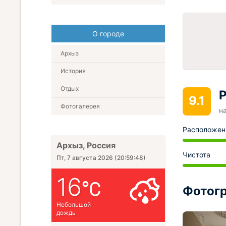
О городе
Архыз
История
Отдых
Р
9.1
Фотогалерея
н
Расположен
Архыз, Россия
Чистота
Пт, 7 августа 2026
(
20:59:49
)
16
Фотогр
Небольшой
дождь