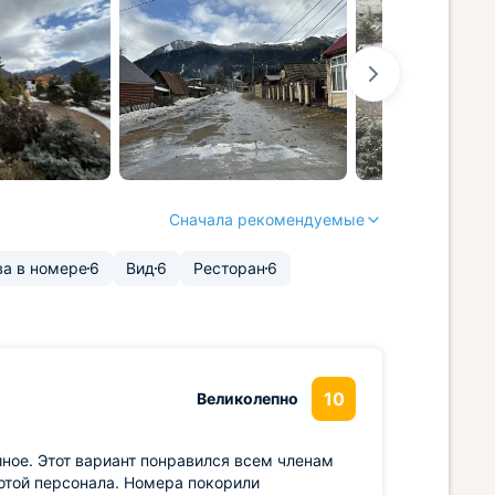
Сначала рекомендуемые
ва в номере
6
Вид
6
Ресторан
6
10
Великолепно
ное. Этот вариант понравился всем членам
отой персонала. Номера покорили