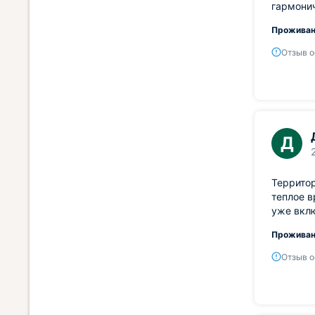
гармонич
Проживан
Отзыв о
Д
Территор
теплое в
уже вклю
Проживан
Отзыв о