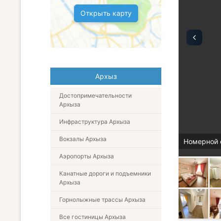
Открыть карту
Архыз
Достопримечательности
Архыза
Инфраструктура Архыза
Вокзалы Архыза
Номерной 
Аэропорты Архыза
Канатные дороги и подъемники
Архыза
Горнолыжные трассы Архыза
Все гостиницы Архыза