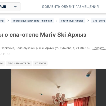
RUB
ДОБАВИТЬ ОБЪЕКТ РАЗМЕЩЕНИЯ
сии
Гостиницы Карачаево-Черкесии
Гостиницы Архыза
Спа-отель 
 о спа-отеле Mariv Ski Архыз
Показать 
еркесия, Зеленчукский р-н, с. Архыз, ул. Хубиева, д. 21, 369152
29-11-18
НЫ
ПРО СПА-ОТЕЛЬ
УСЛУГИ