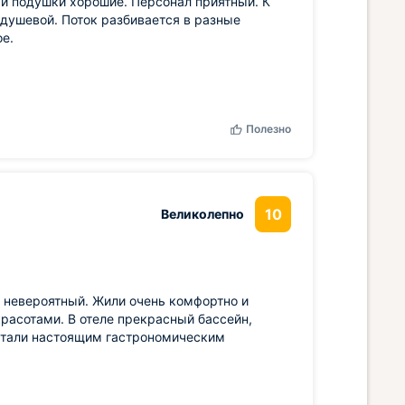
 и подушки хорошие. Персонал приятный. К
 душевой. Поток разбивается в разные
е.
Полезно
10
Великолепно
 невероятный. Жили очень комфортно и
расотами. В отеле прекрасный бассейн,
 стали настоящим гастрономическим