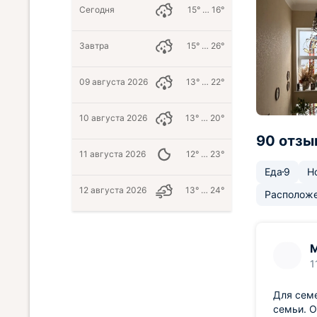
Сегодня
15° … 16°
Завтра
15° … 26°
09 августа 2026
13° … 22°
10 августа 2026
13° … 20°
90 отзы
11 августа 2026
12° … 23°
Еда
9
Н
12 августа 2026
13° … 24°
Располож
1
Для семе
семьи. О