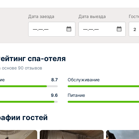
Дата заезда
Дата выезда
Гост
—.—.—
—.—.—
2
ейтинг спа-отеля
а основе 90 отзывов
ие
8.7
Обслуживание
9.6
Питание
афии гостей