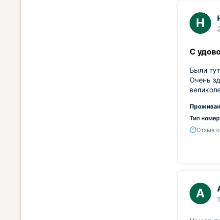
Н
С удов
Были тут
Очень зд
великоле
Проживан
Тип номер
Отзыв о
А