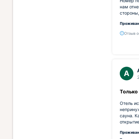
Номер по
нам отне
стороны,
Проживан
Отзыв о
А
Только
Отель ис
непринуж
сауна. К
открыти
Проживан