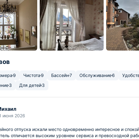
вов
омера
9
Чистота
9
Бассейн
7
Обслуживание
6
Удобст
ение
3
Для детей
3
Михаил
1 июня 2026
йного отпуска искали место одновременно интересное и спокой
тель отличается высоким уровнем сервиса и превосходной раб