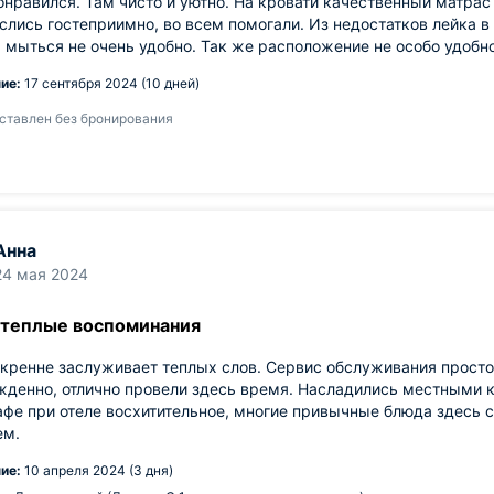
нравился. Там чисто и уютно. На кровати качественный матрас
слись гостеприимно, во всем помогали. Из недостатков лейка в
 мыться не очень удобно. Так же расположение не особо удобно
ие:
17 сентября 2024 (10 дней)
ставлен без бронирования
Анна
24 мая 2024
 теплые воспоминания
кренне заслуживает теплых слов. Сервис обслуживания просто
денно, отлично провели здесь время. Насладились местными к
афе при отеле восхитительное, многие привычные блюда здесь
ем.
ие:
10 апреля 2024 (3 дня)