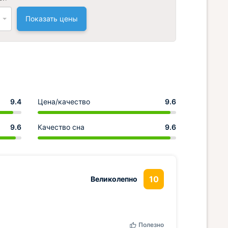
Показать цены
9.4
Цена/качество
9.6
9.6
Качество сна
9.6
10
Великолепно
Полезно