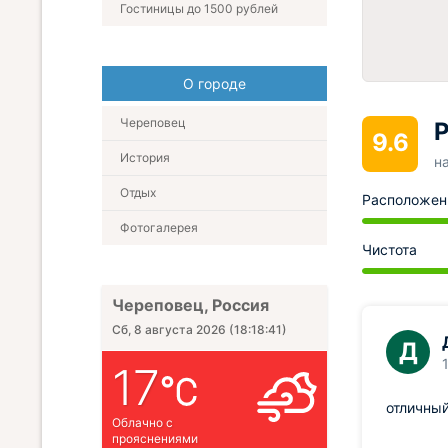
Гостиницы до 1500 рублей
О городе
Череповец
Р
9.6
История
н
Отдых
Расположен
Фотогалерея
Чистота
Череповец, Россия
Сб, 8 августа 2026
(
18:18:42
)
Д
17
отличный
Облачно с
прояснениями