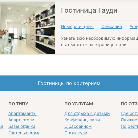
Гостиница Гауди
Номера и цены
Описание
Усл
Узнать всю необходимую информац
вы сможете на странице отеля.
Гостиницы по критериям
ПО ТИПУ
ПО УСЛУГАМ
ПО ОТ
Апартаменты
Для отдыха с детьми
Где ост
Апарт-отели
Конференц-залы
Лучшие
блей
Базы отдыха
С бассейном
По рейт
Гостевые дома
С джакузи