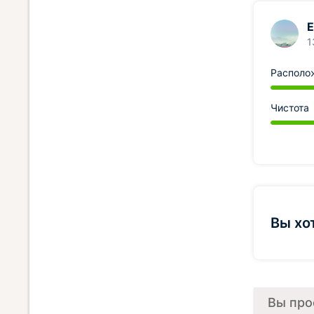
Е
1
Располо
Чистота
Вы хо
Вы про