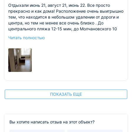
Отдыхали июнь 21, август 21, июнь 22. Все просто
прекрасно и как дома! Расположение очень выигрышно
тем, что находится в небольшом удалении от дороги и
центра, но тем не менее все очень близко . До
центрального пляжа 12-15 мин, до Молчановского 10
мин пешком. Рядом все ! Аквапарк, Аптека, 5ка, магнит,
Читать полностью
бургер кинг, рынок … маленький магазинчик в минуте
ходьбы. Рядом 2 лагеря, но из за удачного
расположения звуковая волна уходит и не напрягает.
Бассейн с этого года даже с подогревом. Все
чисто,ухожено, белое постельное белье, холодильник в
номере маленький(отельный) но работает хорошо,
даже мини морозилка выполняет свою функцию,
кондиционер, на общей кухне очень чисто, вся посуда
имеется и общий холодильник тоже! В ванной
держатель для душа. Можно заказать салаты, шашлык,
ПОКАЗАТЬ ЕЩЕ
манты … очень все вкусно. Хозяева очень внимательны
к деталям и чувствуется, что все здесь от души !
Спасибо вам огромное! Уже 3й раз возвращаемся !
Из недостатков: нет
Вы хотите написать отзыв на этот объект?