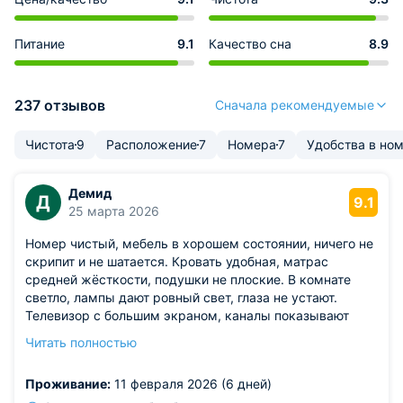
Питание
9.1
Качество сна
8.9
237 отзывов
Сначала рекомендуемые
Чистота
9
Расположение
7
Номера
7
Удобства в но
Демид
Д
9.1
25 марта 2026
Номер чистый, мебель в хорошем состоянии, ничего не
скрипит и не шатается. Кровать удобная, матрас
средней жёсткости, подушки не плоские. В комнате
светло, лампы дают ровный свет, глаза не устают.
Телевизор с большим экраном, каналы показывают
чётко. Кондиционер работает тихо, охлаждает
Читать полностью
эффективно. WiFi быстрый, хватает для любых задач.
Из недостатков: в ванной нет полочки для мелочей:
Проживание:
11 февраля 2026 (6 дней)
зубную щётку и пасту приходится держать на краю