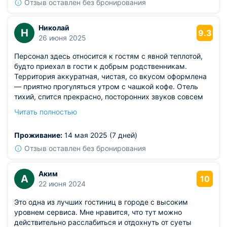
раковины. Если установить небольшую полку, будет
Отзыв оставлен без бронирования
намного удобнее.
Николай
Н
9.3
26 июня 2025
Персонал здесь относится к гостям с явной теплотой,
будто приехал в гости к добрым родственникам.
Территория аккуратная, чистая, со вкусом оформлена
— приятно прогуляться утром с чашкой кофе. Отель
тихий, спится прекрасно, посторонних звуков совсем
не слышно. Завтрак приносят в номер — и это просто
Читать полностью
находка для тех, кто не хочет рано вставать. Чистота в
помещении на высоте, видно, что здесь не халтурят. Всё
Проживание:
14 мая 2025 (7 дней)
продумано до мелочей, атмосфера располагает к
отдыху.
Отзыв оставлен без бронирования
Из недостатков: интернет хромает, но терпимо.
Аким
А
10
22 июня 2024
Это одна из лучших гостиниц в городе с высоким
уровнем сервиса. Мне нравится, что тут можно
действительно расслабиться и отдохнуть от суеты