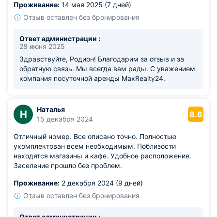
Проживание:
14 мая 2025 (7 дней)
Из недостатков: диван оказался жёстким для сна.
Отзыв оставлен без бронирования
Ответ администрации :
28 июня 2025
Здравствуйте, Родион! Благодарим за отзыв и за
обратную связь. Мы всегда вам рады. С уважением
компания посуточной аренды MaxRealty24.
Наталья
Н
8.6
15 декабря 2024
Отличный номер. Все описано точно. Полностью
укомплектован всем необходимым. Поблизости
находятся магазины и кафе. Удобное расположение.
Заселение прошло без проблем.
Проживание:
2 декабря 2024 (9 дней)
Отзыв оставлен без бронирования
Ответ администрации :