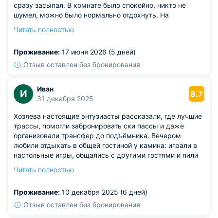
сразу засыпал. В комнате было спокойно, никто не
шумел, можно было нормально отдохнуть. На
территории есть место, где можно посидеть и
Читать полностью
посмотреть на горы — это отдельный кайф.
Из недостатков: в душе напор воды мог бы быть
Проживание:
17 июня 2026 (5 дней)
посильнее, иногда казалось, что вода еле течёт. Если
это поправить, станет намного лучше.
Отзыв оставлен без бронирования
Иван
И
8.7
31 декабря 2025
Хозяева настоящие энтузиасты рассказали, где лучшие
трассы, помогли забронировать ски пассы и даже
организовали трансфер до подъёмника. Вечером
любили отдыхать в общей гостиной у камина: играли в
настольные игры, общались с другими гостями и пили
глинтвейн.
Читать полностью
Из недостатков: нет собственного проката снаряжения,
но рядом несколько точек, где всё можно взять.
Проживание:
10 декабря 2025 (6 дней)
Отзыв оставлен без бронирования