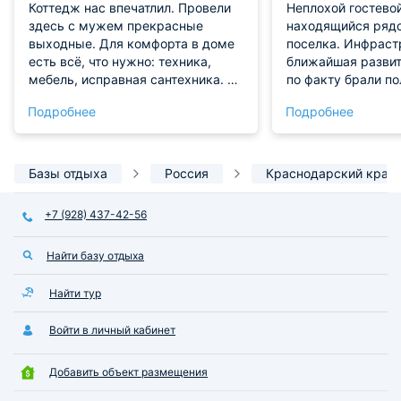
Коттедж нас впечатлил. Провели
Неплохой гостево
здесь с мужем прекрасные
находящийся ряд
выходные. Для комфорта в доме
поселка. Инфраст
есть всё, что нужно: техника,
ближайшая развит
мебель, исправная сантехника. От
по факту брали по
отдыха у нас остались
Продуман он со в
Подробнее
Подробнее
потрясающие эмоции.
удобствами для п
Однозначно будем
Мебель в хорошем
рекомендовать!
вода и свет со ст
подачей. В доме ч
Базы отдыха
Россия
Краснодарский край
подготовлено все 
Остались только 
+7 (928) 437-42-56
впечатления!
Найти базу отдыха
Найти тур
Войти в личный кабинет
Добавить объект размещения