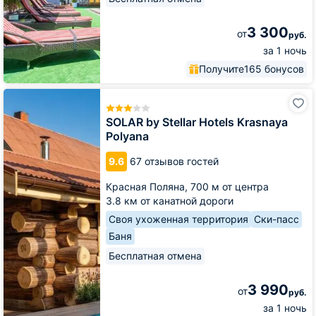
3 300
от
руб.
за 1 ночь
Получите
165 бонусов
SOLAR
by
Stellar
SOLAR by Stellar Hotels Krasnaya
Hotels
Polyana
Krasnaya
Polyana
9.6
67 отзывов гостей
Красная Поляна,
700 м от центра
3.8 км от канатной дороги
Своя ухоженная территория
Ски-пасс
Баня
Бесплатная отмена
3 990
от
руб.
за 1 ночь