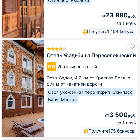
Ски-пасс
Рыбалка
23 880
от
руб.
за 1 ночь
Получите
1 194 бонуса
Отель
Усадьба
на
Отель Усадьба на Переселенческой
Переселенческой
9.6
20 отзывов гостей
Эсто-Садок,
4.2 км от Красная Поляна
874 м от канатной дороги
Своя ухоженная территория
Ски-пасс
Баня
Мангал
3 500
от
руб.
за 1 ночь
Получите
175 бонусов