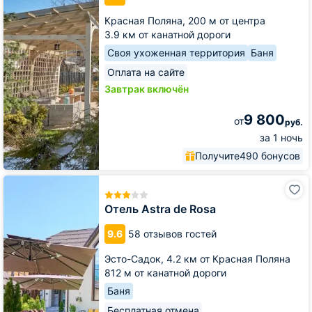
Красная Поляна,
200 м от центра
3.9 км от канатной дороги
Своя ухоженная территория
Баня
Оплата на сайте
Завтрак включён
9 800
от
руб.
за 1 ночь
Получите
490 бонусов
Отель
Astra
de
Отель Astra de Rosa
Rosa
9.6
58 отзывов гостей
Эсто-Садок,
4.2 км от Красная Поляна
812 м от канатной дороги
Баня
Бесплатная отмена