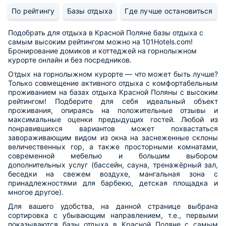
По рейтингу
Базы отдыха
Где лучше остановиться
Подобрать для отдыха в Красной Поляне базы отдыха с
самым высоким рейтингом можно на 101Hotels.com!
Бронирование домиков и коттеджей на горнолыжном
курорте онлайн и без посредников.
Отдых на горнолыжном курорте — что может быть лучше?
Только совмещение активного отдыха с комфортабельным
проживанием на базах отдыха Красной Поляны с высоким
рейтингом! Подберите для себя идеальный объект
проживания, опираясь на положительные отзывы и
максимальные оценки предыдущих гостей. Любой из
понравившихся вариантов может похвастаться
завораживающим видом из окна на заснеженные склоны
величественных гор, а также просторными комнатами,
современной мебелью и большим выбором
дополнительных услуг (бассейн, сауна, тренажёрный зал,
беседки на свежем воздухе, мангальная зона с
принадлежностями для барбекю, детская площадка и
многое другое).
Для вашего удобства, на данной странице выбрана
сортировка с убывающим направлением, т.е., первыми
показываются базы отдыха в Красной Поляне с самым