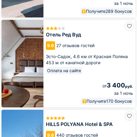
за 1 ночь
Получите
289 бонусов
Отель
Ред
Вуд
Отель Ред Вуд
9.6
27 отзывов гостей
Эсто-Садок,
4.6 км от Красная Поляна
453 м от канатной дороги
Оплата на сайте
3 400
от
руб.
за 1 ночь
Получите
170 бонусов
HILLS
POLYANA
Hotel
HILLS POLYANA Hotel & SPA
&
SPA
9.6
440 отзывов гостей