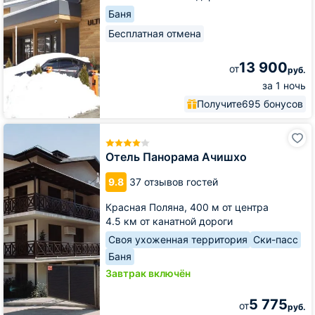
Баня
Бесплатная отмена
13 900
от
руб.
за 1 ночь
Получите
695 бонусов
Отель
Панорама
Ачишхо
Отель Панорама Ачишхо
9.8
37 отзывов гостей
Красная Поляна,
400 м от центра
4.5 км от канатной дороги
Своя ухоженная территория
Ски-пасс
Баня
Завтрак включён
5 775
от
руб.