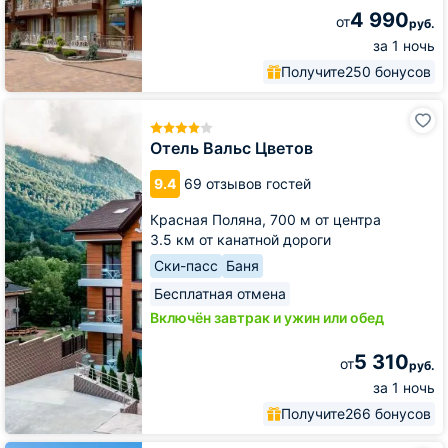
4 990
от
руб.
за 1 ночь
Получите
250 бонусов
Отель
Вальс
Цветов
Отель Вальс Цветов
9.4
69 отзывов гостей
Красная Поляна,
700 м от центра
3.5 км от канатной дороги
Ски-пасс
Баня
Бесплатная отмена
Включён завтрак и ужин или обед
5 310
от
руб.
за 1 ночь
Получите
266 бонусов