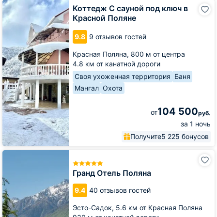
Коттедж
Коттедж С сауной под ключ в
С
Красной Поляне
сауной
под
9.8
9 отзывов гостей
ключ
в
Красная Поляна,
800 м от центра
Красной
4.8 км от канатной дороги
Поляне
Своя ухоженная территория
Баня
Мангал
Охота
104 500
от
руб.
за 1 ночь
Получите
5 225 бонусов
Гранд
Отель
Поляна
Гранд Отель Поляна
9.4
40 отзывов гостей
Эсто-Садок,
5.6 км от Красная Поляна