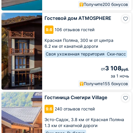
Получите
200 бонусов
Гостевой
Гостевой дом ATMOSPHERE
дом
ATMOSPHERE
9.6
106 отзывов гостей
Красная Поляна,
300 м от центра
6.2 км от канатной дороги
Своя ухоженная территория
Ски-пасс
3 108
от
руб.
за 1 ночь
Получите
155 бонусов
Гостиница
Гостиница Снегири Village
Снегири
Village
9.6
240 отзывов гостей
Эсто-Садок,
3.8 км от Красная Поляна
1.3 км от канатной дороги