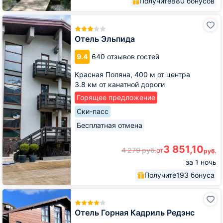
Получите
880 бонусов
Отель
Эльпида
Отель Эльпида
9.4
640 отзывов гостей
Красная Поляна,
400 м от центра
3.8 км от канатной дороги
Горящее предложение
Ски-пасс
Бесплатная отмена
3 851,10
4 279
руб.
от
руб.
за 1 ночь
Получите
193 бонуса
Отель
Горная
Кадриль
Отель Горная Кадриль Редэнс
Редэнс