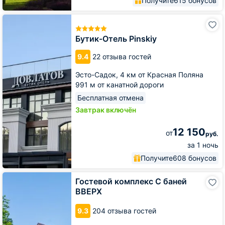
Получите
615 бонусов
Бутик-
Отель
Pinskiy
Бутик-Отель Pinskiy
9.4
22 отзыва гостей
Эсто-Садок,
4 км от Красная Поляна
991 м от канатной дороги
Бесплатная отмена
Завтрак включён
12 150
от
руб.
за 1 ночь
Получите
608 бонусов
Гостевой
Гостевой комплекс С баней
комплекс
ВВЕРХ
С
баней
9.3
204 отзыва гостей
ВВЕРХ