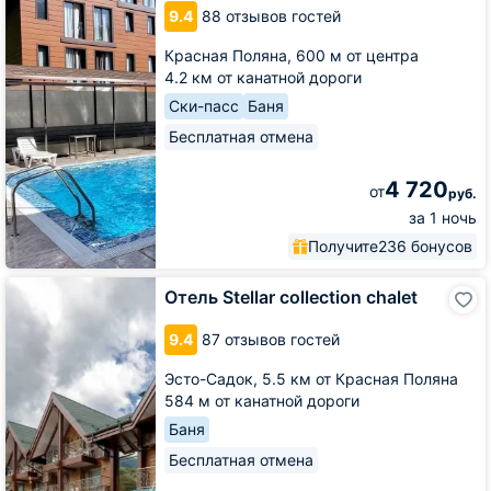
9.4
88 отзывов гостей
Красная Поляна,
600 м от центра
4.2 км от канатной дороги
Ски-пасс
Баня
Бесплатная отмена
4 720
от
руб.
за 1 ночь
Получите
236 бонусов
Отель
Отель Stellar collection chalet
Stellar
collection
9.4
87 отзывов гостей
chalet
Эсто-Садок,
5.5 км от Красная Поляна
584 м от канатной дороги
Баня
Бесплатная отмена