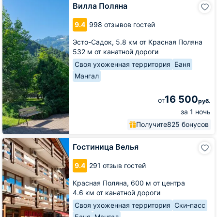
Вилла
Вилла Поляна
Поляна
9.4
998 отзывов гостей
Эсто-Садок,
5.8 км от Красная Поляна
532 м от канатной дороги
Своя ухоженная территория
Баня
Мангал
16 500
от
руб.
за 1 ночь
Получите
825 бонусов
Гостиница
Гостиница Велья
Велья
9.4
291 отзыв гостей
Красная Поляна,
600 м от центра
4.6 км от канатной дороги
Своя ухоженная территория
Ски-пасс
Баня
Мангал