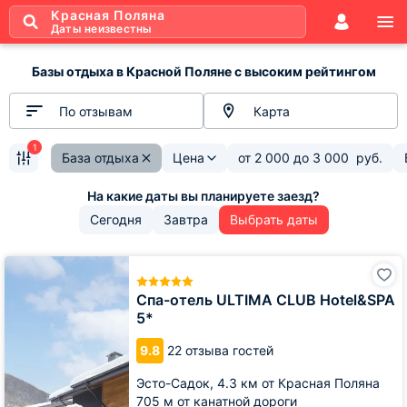
Красная Поляна
Даты неизвестны
Базы отдыха в Красной Поляне с высоким рейтингом
По отзывам
Карта
1
База отдыха
Цена
от
2 000
до
3 000
руб.
Сегодня
Завтра
Выбрать даты
Спа-
отель
ULTIMA
Спа-отель ULTIMA CLUB Hotel&SPA
CLUB
5*
Hotel&SPA
5*
9.8
22 отзыва гостей
Эсто-Садок,
4.3 км от Красная Поляна
705 м от канатной дороги