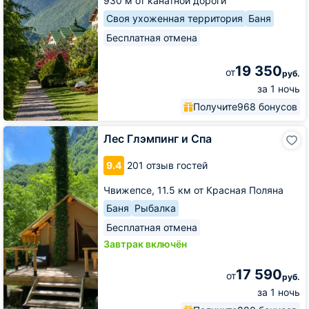
930 м от канатной дороги
Своя ухоженная территория
Баня
Бесплатная отмена
19 350
от
руб.
за 1 ночь
Получите
968 бонусов
Лес
Лес Глэмпинг и Спа
Глэмпинг
и
9.4
201 отзыв гостей
Спа
Чвижепсе,
11.5 км от Красная Поляна
Баня
Рыбалка
Бесплатная отмена
Завтрак включён
17 590
от
руб.
за 1 ночь