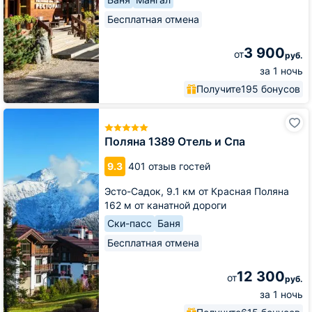
Бесплатная отмена
3 900
от
руб.
за 1 ночь
Получите
195 бонусов
Поляна
1389
Отель
Поляна 1389 Отель и Спа
и
Спа
9.3
401 отзыв гостей
Эсто-Садок,
9.1 км от Красная Поляна
162 м от канатной дороги
Ски-пасс
Баня
Бесплатная отмена
12 300
от
руб.
за 1 ночь