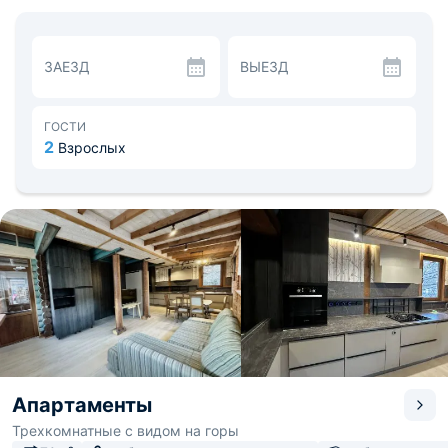
Предлагаются уютные коттеджи, которые
укомплектованы всем необходимым для
продолжительного размещения. В каждом домике
можно расслабиться и насладиться гостеприимной
ЗАЕЗД
ВЫЕЗД
атмосферой. Имеется необходимый комплект мебели и
техники. В ванной есть средства личной гигиены и
комплект полотенец.
Внутри есть кухонный гарнитур, посуда, обеденный
ГОСТИ
стол. Примерно за 10-15 минут можно дойти до
2
Взрослых
столовой или продуктового магазина, который работает
круглосуточно. Также можно организовать доставку
выбранной еды из любых заведений.
До горнолыжного подъемника курорта Газпром можно
дойти примерно за 10 минут. Можно вызвать трансфер.
Апартаменты
Трехкомнатные с видом на горы