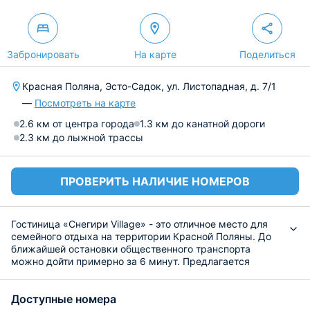
Забронировать
На карте
Поделиться
Красная Поляна, Эсто-Садок, ул. Листопадная, д. 7/1
—
Посмотреть на карте
2.6 км от центра города
1.3 км до канатной дороги
2.3 км до лыжной трассы
ПРОВЕРИТЬ НАЛИЧИЕ НОМЕРОВ
Гостиница «Снегири Village» - это отличное место для
семейного отдыха на территории Красной Поляны. До
ближайшей остановки общественного транспорта
можно дойти примерно за 6 минут. Предлагается
несколько услуг - это бесплатный Wi-Fi, частная
парковка. По запросу возможно проживание с
Доступные номера
домашними животными.