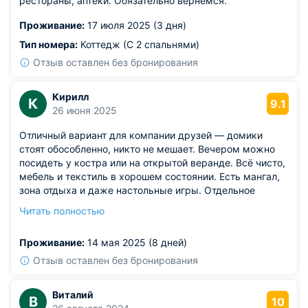
рестораны, аптеки. Обязательно вернемся.
Проживание:
17 июля 2025 (3 дня)
Тип номера:
Коттедж (С 2 спальнями)
Отзыв оставлен без бронирования
Кирилл
К
9.1
26 июня 2025
Отличный вариант для компании друзей — домики
стоят обособленно, никто не мешает. Вечером можно
посидеть у костра или на открытой веранде. Всё чисто,
мебель и текстиль в хорошем состоянии. Есть мангал,
зона отдыха и даже настольные игры. Отдельное
удовольствие — тишина, слышен только шум леса и
Читать полностью
птицы. В пешей доступности горнолыжные трассы.
Подходит и для семей с детьми, и для пар.
Проживание:
14 мая 2025 (8 дней)
Из недостатков: в одном из домиков розетки
расположены не удобно для зарядки гаджетов.
Отзыв оставлен без бронирования
Виталий
В
10