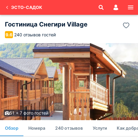
ЭСТО-САДОК
Гостиница Снегири Village
240 отзывов гостей
9.6
51 + 7 фото гостей
Обзор
Номера
240 отзывов
Услуги
Как добр