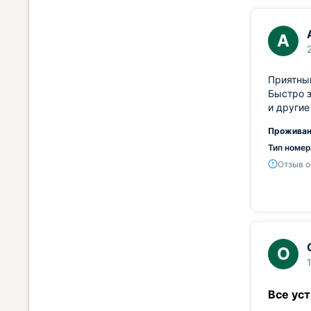
А
Приятный
Быстро з
и другие
Проживан
Тип номер
Отзыв о
О
Все ус