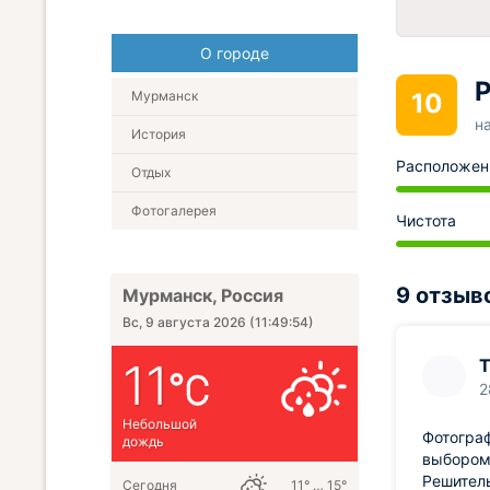
О городе
Р
10
Мурманск
н
История
Расположен
Отдых
Фотогалерея
Чистота
9 отзыв
Мурманск, Россия
Вс, 9 августа 2026
(
11:49:55
)
11
2
Небольшой
Фотограф
дождь
выбором 
Решител
Сегодня
11° … 15°