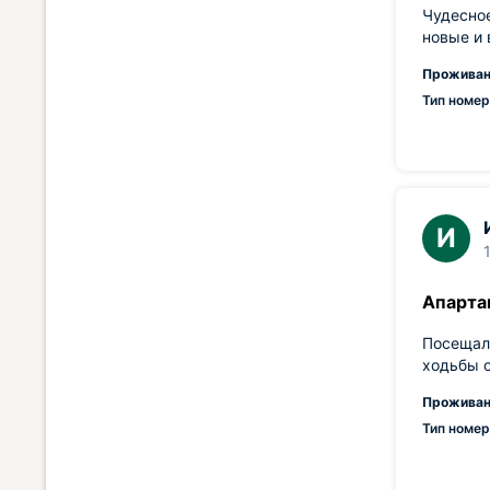
Чудесное
новые и 
Проживан
Тип номер
И
Апарта
Посещали
ходьбы 
Проживан
Тип номер