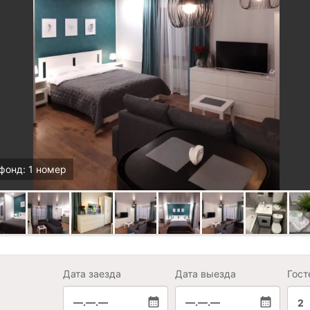
фонд: 1 номер
Дата заезда
Дата выезда
Гост
—.—.—
—.—.—
2