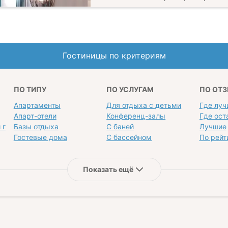
Гостиницы по критериям
ПО ТИПУ
ПО УСЛУГАМ
ПО ОТ
Апартаменты
Для отдыха с детьми
Где луч
Апарт-отели
Конференц-залы
Где ост
 год
Базы отдыха
С баней
Лучшие
Гостевые дома
С бассейном
По рейт
Показать ещё