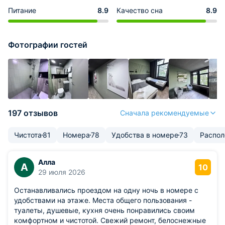
Питание
8.9
Качество сна
8.9
Фотографии гостей
197 отзывов
Сначала рекомендуемые
Чистота
81
Номера
78
Удобства в номере
73
Распо
Алла
А
10
29 июля 2026
Останавливались проездом на одну ночь в номере с
удобствами на этаже. Места общего пользования -
туалеты, душевые, кухня очень понравились своим
комфортном и чистотой. Свежий ремонт, белоснежные