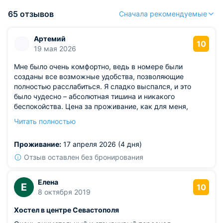
65 отзывов
Сначала рекомендуемые
Артемий
10
19 мая 2026
Мне было очень комфортно, ведь в номере были
созданы все возможные удобства, позволяющие
полностью расслабиться. Я сладко выспался, и это
было чудесно – абсолютная тишина и никакого
беспокойства. Цена за проживание, как для меня,
оказалась весьма приятной, и это при том, что уровень
Читать полностью
обслуживания был просто превосходным. Каждый
сотрудник проявлял заботу и внимание, делая мое
Проживание:
17 апреля 2026 (4 дня)
пребывание максимально комфортным. Эта гостиница
определенно заслуживает самых теплых слов и
Отзыв оставлен без бронирования
признания.
Елена
Е
10
8 октября 2019
Хостел в центре Севастополя