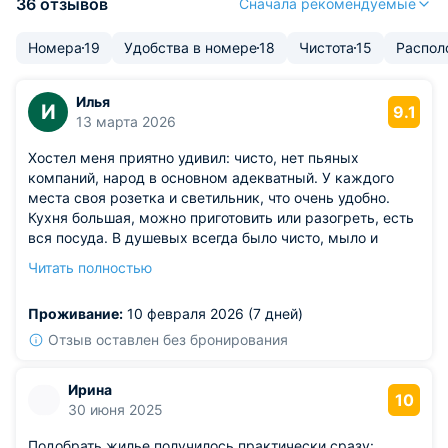
36 отзывов
Сначала рекомендуемые
Номера
19
Удобства в номере
18
Чистота
15
Распол
Илья
И
9.1
13 марта 2026
Хостел меня приятно удивил: чисто, нет пьяных
компаний, народ в основном адекватный. У каждого
места своя розетка и светильник, что очень удобно.
Кухня большая, можно приготовить или разогреть, есть
вся посуда. В душевых всегда было чисто, мыло и
бумага были. Порадовало, что работал нормальный
Читать полностью
интернет, без подвисаний. И ещё дают чистое бельё, без
пятен.
Проживание:
10 февраля 2026 (7 дней)
Из недостатков: минус, наверное, только в том, что
матрасы на кроватях уже староваты, пружины
Отзыв оставлен без бронирования
чувствуются. Но за такую цену в Сочи грех жаловаться,
переночевать можно.
Ирина
10
30 июня 2025
Подобрать жилье получилось практически сразу: