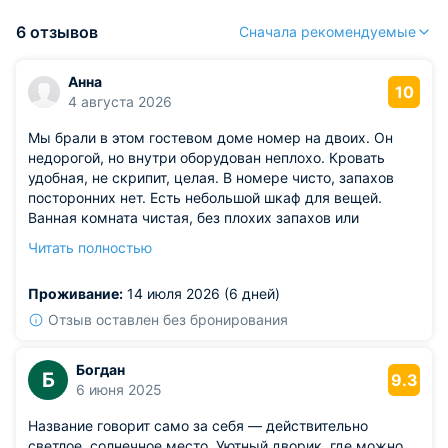
6 отзывов
Сначала рекомендуемые
Анна
10
4 августа 2026
Мы брали в этом гостевом доме номер на двоих. Он
недорогой, но внутри оборудован неплохо. Кровать
удобная, не скрипит, целая. В номере чисто, запахов
посторонних нет. Есть небольшой шкаф для вещей.
Ванная комната чистая, без плохих запахов или
плесени. Расположен гостевой дом в окружении
Читать полностью
многочисленных гор, которые создают уникальные
пейзажи. На территории есть места для отдыха, качели.
Проживание:
14 июля 2026 (6 дней)
Неподалеку работают магазины.
Отзыв оставлен без бронирования
Богдан
Б
9.3
6 июня 2025
Название говорит само за себя — действительно
светлое, солнечное место. Уютный дворик, где можно