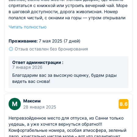
спрятаться с книжкой или устроить вечерний чай. Море
в шаговой доступности, дорога живописная. Номер
попался чистый, с окнами на горы — утром открывали
их настежь и слушали цикад. Вечером тишина, только
Читать полностью
далёкий шелест прибоя. Персонал ненавязчивый, но
внимательный. Прекрасный вариант для неспешного
Проживание:
7 мая 2025 (7 дней)
отдыха.
Из недостатков: вай-фай в номере периодически терял
Отзыв оставлен без бронирования
связь.
Ответ администрации :
7 января 2026
Благодарим вас за высокую оценку, будем рады
видеть вас снова!
Максим
М
8.6
28 января 2025
Непревзойденное место для отпуска, из Санни только
уедешь, а уже хочется вернуться обратно!!!
Комфортабельные номера, особая атмосфера, зеленый
двор, кристально чистое море – вот что гарантирует