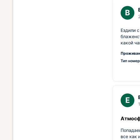
В
Ездили с
блаженст
какой ча
Проживан
Тип номер
Е
Атмос
Попадаеш
все как 