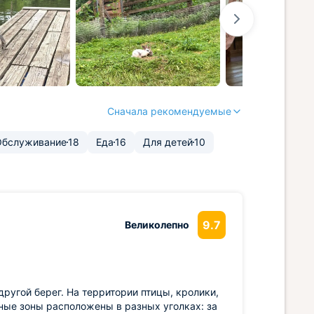
Сначала рекомендуемые
Обслуживание
18
Еда
16
Для детей
10
9.7
Великолепно
ругой берег. На территории птицы, кролики,
ные зоны расположены в разных уголках: за