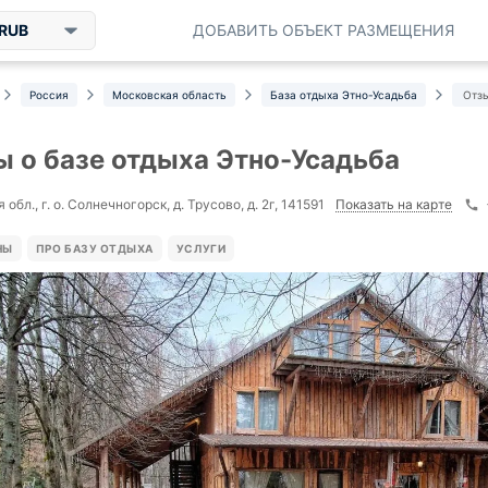
RUB
ДОБАВИТЬ ОБЪЕКТ РАЗМЕЩЕНИЯ
Россия
Московская область
База отдыха Этно-Усадьба
Отз
 о базе отдыха Этно-Усадьба
Показать на карте
обл., г. о. Солнечногорск, д. Трусово, д. 2г, 141591
НЫ
ПРО БАЗУ ОТДЫХА
УСЛУГИ