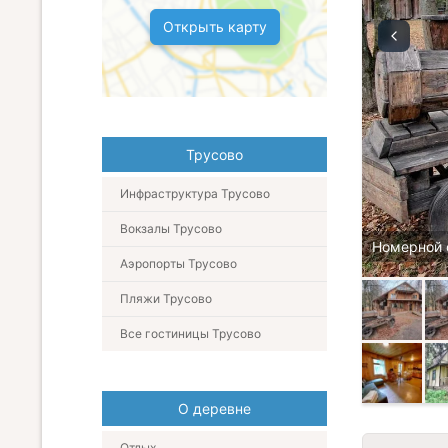
Открыть карту
Трусово
Инфраструктура Трусово
Вокзалы Трусово
Номерной 
Аэропорты Трусово
Пляжи Трусово
Все гостиницы Трусово
О деревне
Отдых