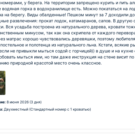
номерами, у берега. На территории запрещено курить и пить алк
 водяная горка в водохранилище есть. Можно покататься на ло
а на берегу. Виды обалденные! Пешком минут за 7 доходили до
ные развлечения: прокат лодок, катамаранов, сапов. В другую 
и. Вся усадьба построена из натурального дерева, кровати тож
нственным минусом, так как она скрипела от каждого перевора
рез матрас хорошо чувствовались деревяшки, поэтому любител
 постельное и полотенца из натурального льна. Кстати, всяки
 если не привыкли мыться содой с горчицей)) в душе и на кухне
обовать мыться ими, но там даже инструкция на стене висит по
нию природной красотой место очень классное.
ие:
8 июня 2026 (3 дня)
а:
Двухместный (Стандартный номер с 1 кроватью)