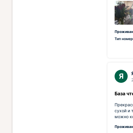
Проживан
Тип номер
Я
База чт
Прекрасн
сухой и 
можно ко
Проживан