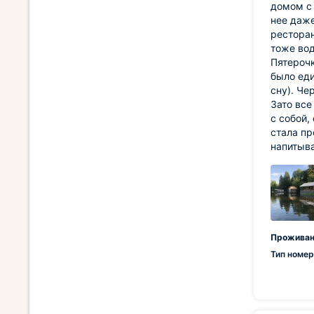
домом с 
нее даже
ресторан
тоже вод
Пятерочк
было еди
сну). Че
Зато все
с собой,
стала пр
напитыва
Проживан
Тип номер