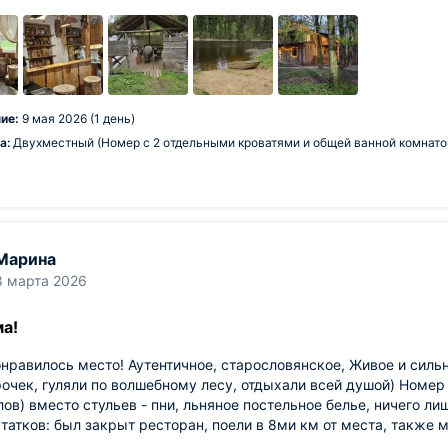
ие:
9 мая 2026 (1 день)
а:
Двухместный (Номер с 2 отдельными кроватями и общей ванной комнато
Марина
8 марта 2026
ма!
нравилось место! Аутентичное, старословянское, Живое и силь
рочек, гуляли по волшебному лесу, отдыхали всей душой) Номер
ов) вместо стульев - пни, льняное постельное белье, ничего лиш
татков: был закрыт ресторан, поели в 8ми км от места, также 