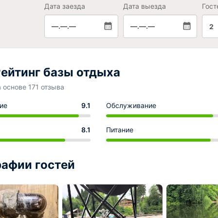
Дата заезда
Дата выезда
Гост
—.—.—
—.—.—
2
ейтинг базы отдыха
а основе 171 отзыва
ие
9.1
Обслуживание
8.1
Питание
афии гостей