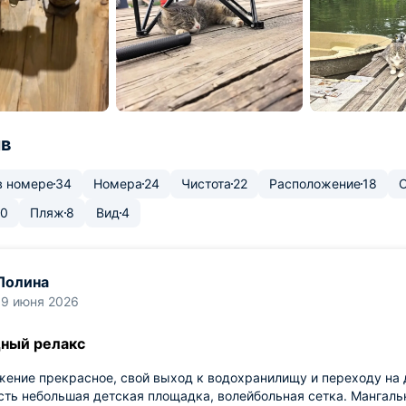
ыв
в номере
34
Номера
24
Чистота
22
Расположение
18
10
Пляж
8
Вид
4
Полина
19 июня 2026
ный релакс
ение прекрасное, свой выход к водохранилищу и переходу на д
сть небольшая детская площадка, волейбольная сетка. Мангаль