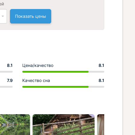
ей
Показать цены
8.1
Цена/качество
8.1
7.9
Качество сна
8.1