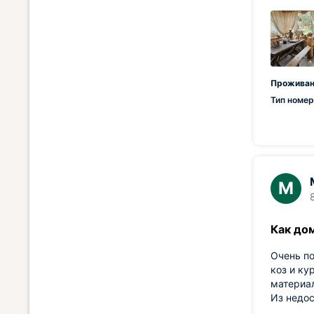
Проживан
Тип номер
М
Как до
Очень по
коз и ку
материал
Из недос