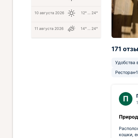
10 августа 2026
12° … 24°
11 августа 2026
14° … 24°
171 отз
Удобства 
Ресторан
П
Природ
Располож
кошки, е