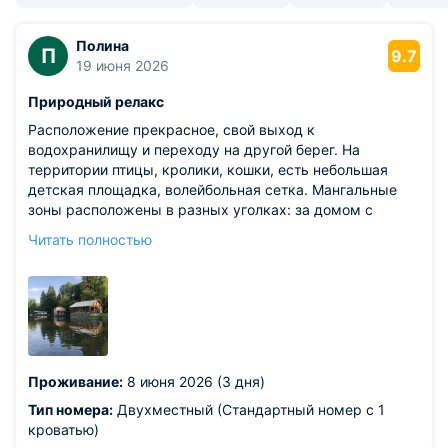
Полина
П
9.7
19 июня 2026
Природный релакс
Расположение прекрасное, свой выход к
водохранилищу и переходу на другой берег. На
территории птицы, кролики, кошки, есть небольшая
детская площадка, волейбольная сетка. Мангальные
зоны расположены в разных уголках: за домом с
номерами, у берега. На территории запрещено курить и
Читать полностью
пить алкоголь. Баня на берегу за отдельную плату, с нее
даже водяная горка в водохранилище есть. Можно
покататься на лодках. С 20.06 планировали открытие
ресторана на берегу. Виды обалденные! Пешком минут
за 7 доходили до соседнего пляжа. Там небольшие
кафе и тоже водные развлечения: прокат лодок,
катамаранов, сапов. В другую сторону минут за 15-20
Проживание:
8 июня 2026 (3 дня)
можно дойти до Пятерочки. Вся усадьба построена из
натурального дерева, кровати тоже деревянные и
Тип номера:
Двухместный (Стандартный номер с 1
сильно скрипят (для меня это было единственным
кроватью)