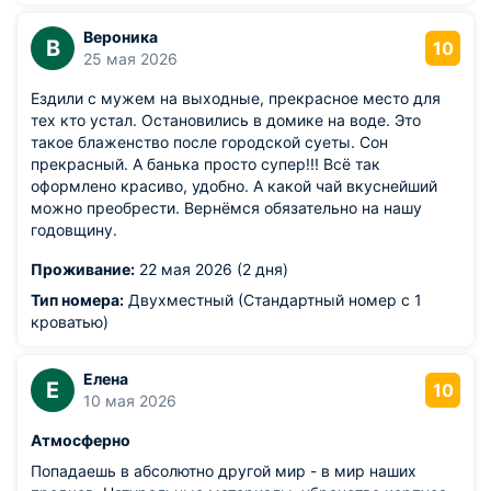
минусом, так как она скрипела от каждого
переворачивания, что не способствовало глубокому
Вероника
В
сну). Через матрас хорошо чувствовались деревяшки,
10
25 мая 2026
поэтому любителям ортопедического комфорта будет
тяжело. Зато все постельное и полотенца из
Ездили с мужем на выходные, прекрасное место для
натурального льна. Кстати, всякие рыльно-мыльные
тех кто устал. Остановились в домике на воде. Это
принадлежности лучше брать с собой, если не
такое блаженство после городской суеты. Сон
привыкли мыться содой с горчицей)) в душе и на кухне
прекрасный. А банька просто супер!!! Всё так
стоят по две баночки с этими порошками. Я не стала
оформлено красиво, удобно. А какой чай вкуснейший
пробовать мыться ими, но там даже инструкция на
можно преобрести. Вернёмся обязательно на нашу
стене висит по применению. В целом, для перезагрузки
годовщину.
и напитыванию природной красотой место очень
классное.
Проживание:
22 мая 2026 (2 дня)
Тип номера:
Двухместный (Стандартный номер с 1
кроватью)
Елена
Е
10
10 мая 2026
Атмосферно
Попадаешь в абсолютно другой мир - в мир наших