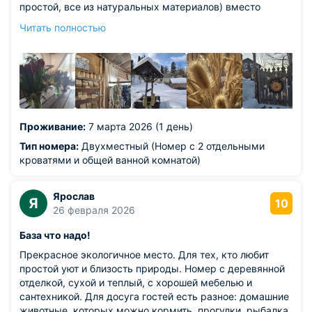
простой, все из натуральных материалов) вместо
стульев - пни, льняное постельное белье, ничего
Читать полностью
лишнего..
Из недостатков: был закрыт ресторан, поели в 8ми км
от места, также можно доставку заказать)
Проживание:
7 марта 2026 (1 день)
Тип номера:
Двухместный (Номер с 2 отдельными
кроватями и общей ванной комнатой)
Ярослав
Я
10
26 февраля 2026
База что надо!
Прекрасное экологичное место. Для тех, кто любит
простой уют и близость природы. Номер с деревянной
отделкой, сухой и теплый, с хорошей мебелью и
сантехникой. Для досуга гостей есть разное: домашние
животные, которых можно кормить, прогулки, рыбалка.