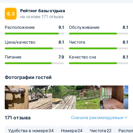
Рейтинг базы отдыха
8.3
на основе 171 отзыва
Расположение
9.1
Обслуживание
8.1
Цена/качество
8.1
Чистота
8.1
Питание
7.9
Качество сна
8.1
Фотографии гостей
171 отзыва
Сначала рекомендуемые
Удобства в номере
34
Номера
24
Чистота
22
Распо