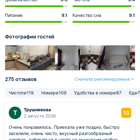
Питание
9.1
Качество сна
9.1
Фотографии гостей
275 отзывов
Сначала рекомендуемые
Чистота
119
Номера
109
Удобства в номере
87
Еда
Трушникова
Т
10
2 августа 2026
Очень понравилось. Приехала уже поздно, быстро
заселили, очень чисто, вкусный разгообразный
завтрак, добираться в центр на экскурсии удобно.