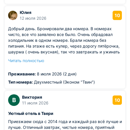
Юлия
10
12 июля 2026
Добрый день. Бронировали два номера. В номерах
чисто, все что заявлено все было. Очень обрадовал
холодильник в одном номере. Брали номера без
питания. На этаже есть кулер, через дорогу пятёрочка,
шаурма ( очень вкусная), так что завтракать и ужинать
можно в номере. И ещё в кафе на ресепшене можно
Читать полностью
погреть еду в микроволновке. Отель хоть и находится
на окраине города, рядом остановка и до центра ехать
Проживание:
8 июля 2026 (2 дня)
10 минут. Есть парковка. В отеле тихо. Нам все
понравилось. Останавливаемся не первый раз. Спасибо
Тип номера:
Двухместный (Эконом "Твин")
отелю и персоналу.
Из недостатков: такого нет.
Виктория
В
10
11 июля 2026
Уютный отель в Твери
Приезжаем сюда с 2014 года и каждый раз всё лучше и
лучше. Отличный завтрак, чистые номера, приятный