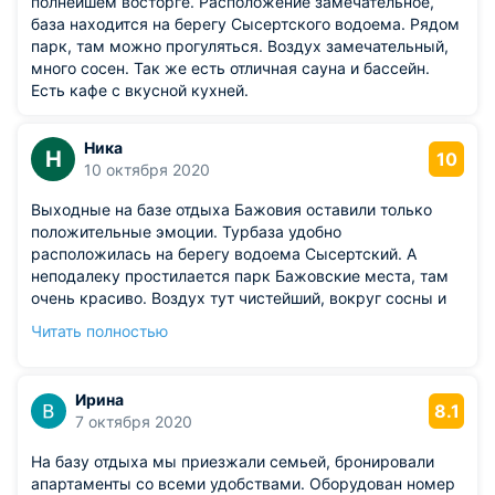
полнейшем восторге. Расположение замечательное,
база находится на берегу Сысертского водоема. Рядом
парк, там можно прогуляться. Воздух замечательный,
много сосен. Так же есть отличная сауна и бассейн.
Есть кафе с вкусной кухней.
Ника
Н
10
10 октября 2020
Выходные на базе отдыха Бажовия оставили только
положительные эмоции. Турбаза удобно
расположилась на берегу водоема Сысертский. А
неподалеку простилается парк Бажовские места, там
очень красиво. Воздух тут чистейший, вокруг сосны и
много других деревьев. Ходили париться в сауну с
Читать полностью
бассейном. Кушали в кафе, все вкусно. Минусов не
обнаружили.
Ирина
8.1
7 октября 2020
На базу отдыха мы приезжали семьей, бронировали
апартаменты со всеми удобствами. Оборудован номер