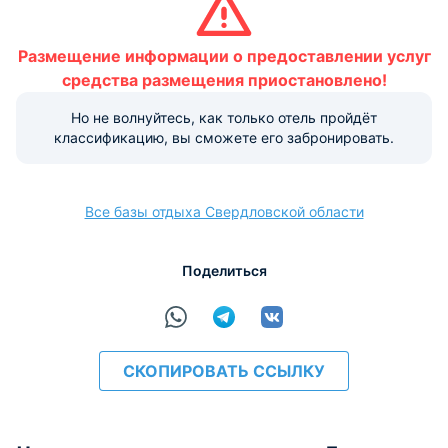
Размещение домашних животных не допускается.
Размещение информации о предоставлении услуг
Варианты оплаты, доступные на ресепшене:
средства размещения приостановлено!
Этот объект размещения принимает только
наличные.
Но не волнуйтесь, как только отель пройдёт
классификацию, вы сможете его забронировать.
Факты об отеле
Регистрационный номер сертификата:
Все базы отдыха Свердловской области
Поделиться
СКОПИРОВАТЬ ССЫЛКУ