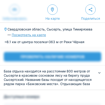
Забронировать
На карте
Поделиться
Свердловская область, Сысерть, улица Тимирязева
—
Посмотреть на карте
8.1 км от центра поселка
363 м от Реки Чёрная
ПРОВЕРИТЬ НАЛИЧИЕ НОМЕРОВ
База отдыха находится на расстоянии 800 метров от
Сысерти в красивом сосновом лесу на берегу пруда
Сысертский. Название базы походит от находящегося
рядом парка «Бажовские места». Отдыхающих база
отдыха принимает круглый год. Это место очень
популярно среди жителей Екатеринбурга, поскольку
Доступные номера
расстояние от города до базы составляет всего около
50 км.
Номерной фонд представлен номерами,