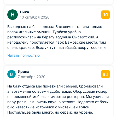
Ника
Н
10
10 октября 2020
Выходные на базе отдыха Бажовия оставили только
положительные эмоции. Турбаза удобно
расположилась на берегу водоема Сысертский. А
неподалеку простилается парк Бажовские места, там
очень красиво. Воздух тут чистейший, вокруг сосны и
много других деревьев. Ходили париться в сауну с
Читать полностью
бассейном. Кушали в кафе, все вкусно. Минусов не
обнаружили.
Ирина
8.1
7 октября 2020
На базу отдыха мы приезжали семьей, бронировали
апартаменты со всеми удобствами. Оборудован номер
современной мебелью, имеется ресторан. Мы ужинали
пару раз в нем, очень вкусно готовят. Недалеко от базы
бью известные источники с чистейшей водой.
Постояльцев было много, но сервис на уровне.