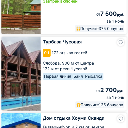
Завтрак включён
7 500
от
руб.
за 1 ночь
Получите
375 бонусов
Турбаза
Турбаза Чусовая
Чусовая
9.1
172 отзыва гостей
Слобода,
900 м от центра
172 м от реки Чусовой
Первая линия
Баня
Рыбалка
2 700
от
руб.
за 1 ночь
Получите
135 бонусов
Дом
Дом отдыха Хоуми Сканди
отдыха
Хоуми
Екатеринбург,
9.7 км от центра