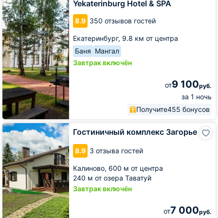
Wyndham
Yekaterinburg Hotel & SPA
Yekaterinburg
Hotel
8.9
350 отзывов гостей
&
SPA
Екатеринбург,
9.8 км от центра
Баня
Мангал
Завтрак включён
9 100
от
руб.
за 1 ночь
Получите
455 бонусов
Гостиничный
Гостиничный комплекс Загорье
комплекс
Загорье
8.9
3 отзыва гостей
Калиново,
600 м от центра
240 м от озера Таватуй
Завтрак включён
7 000
от
руб.