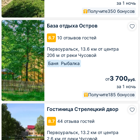
за 1 ночь
Получите
350 бонусов
База
База отдыха Остров
отдыха
Остров
8.7
10 отзывов гостей
Первоуральск,
13.6 км от центра
206 м от реки Чусовой
Баня
Рыбалка
3 700
от
руб.
за 1 ночь
Получите
185 бонусов
Гостиница
Гостиница Стрелецкий двор
Стрелецкий
двор
8.7
44 отзыва гостей
Первоуральск,
13.2 км от центра
2.6 км от реки Чусовой