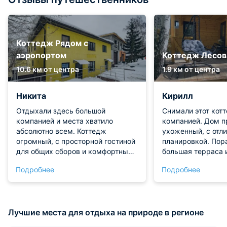
Коттедж Рядом с
аэропортом
Коттедж Лесов
10.6 км от центра
1.9 км от центра
Никита
Кирилл
Отдыхали здесь большой
Снимали этот кот
компанией и места хватило
компанией. Дом п
абсолютно всем. Коттедж
ухоженный, с отл
огромный, с просторной гостиной
планировкой. Пор
для общих сборов и комфортными
большая терраса 
спальнями. Вечерами с
зона барбекю — м
Подробнее
Подробнее
удовольствием играли в бильярд.
принадлежности б
На кухне очень пригодились
Внутри тепло, сан
сразу два больших холодильника
работает исправно
и вся бытовая техника. Отлично
удобные. Идеальн
Лучшие места для отдыха на природе в регионе
расслабились в сауне и
загородного отдых
поплавали в бассейне. До