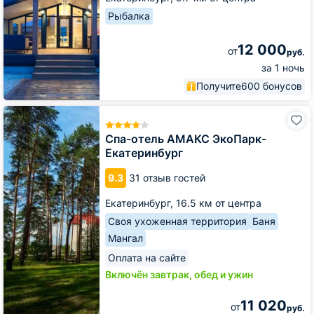
Сканди
Рыбалка
12 000
от
руб.
за 1 ночь
Получите
600 бонусов
Спа-
отель
АМАКС
Спа-отель АМАКС ЭкоПарк-
ЭкоПарк-
Екатеринбург
Екатеринбург
9.3
31 отзыв гостей
Екатеринбург,
16.5 км от центра
Своя ухоженная территория
Баня
Мангал
Оплата на сайте
Включён завтрак, обед и ужин
11 020
от
руб.