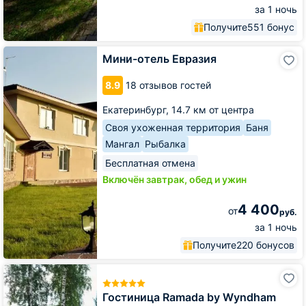
за 1 ночь
Получите
551 бонус
Мини-
Мини-отель Евразия
отель
Евразия
8.9
18 отзывов гостей
Екатеринбург,
14.7 км от центра
Своя ухоженная территория
Баня
Мангал
Рыбалка
Бесплатная отмена
Включён завтрак, обед и ужин
4 400
от
руб.
за 1 ночь
Получите
220 бонусов
Гостиница
Ramada
by
Гостиница Ramada by Wyndham