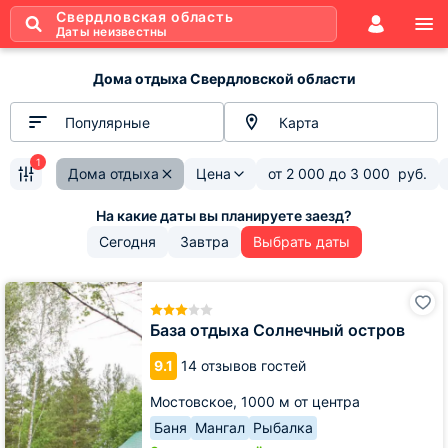
Свердловская область
Даты неизвестны
Дома отдыха Свердловской области
Популярные
Карта
1
Дома отдыха
Цена
от
2 000
до
3 000
руб.
Сегодня
Завтра
Выбрать даты
База
отдыха
Солнечный
База отдыха Солнечный остров
остров
9.1
14 отзывов гостей
Мостовское,
1000 м от центра
Баня
Мангал
Рыбалка