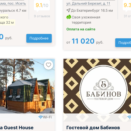
ма, пос. Исеть
ул. Дальний Березит, д. 11
9.1
9.
/
10
уральск 4.7 км
До Екатеринбург 16.5 км
9 отзывов
31 о
ского
Своя ухоженная
ща 32 м
территория
Оплата на сайте
0
руб.
Подробнее
11 020
от
руб.
Подроб
Wi-Fi
а Guest House
Гостевой дом Бабинов