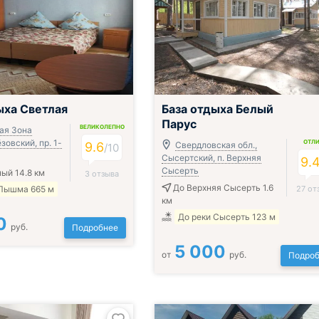
ыха Светлая
База отдыха Белый
Парус
ВЕЛИКОЛЕПНО
ая Зона
зовский, пр. 1-
ОТЛ
9.6
Свердловская обл.,
/
10
Сысертский, п. Верхняя
9.
Сысерть
ый 14.8 км
3 отзыва
До Верхняя Сысерть 1.6
 Пышма 665 м
27 от
км
До реки Сысерть 123 м
0
руб.
Подробнее
5 000
от
руб.
Подроб