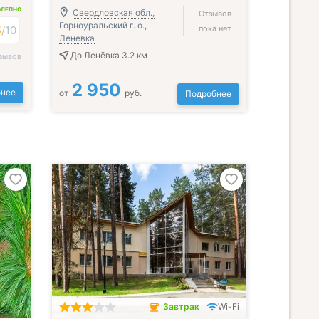
ОЛЕПНО
Свердловская обл.,
Отзывов
Горноуральский г. о.,
8
/
10
пока нет
Леневка
До Ленёвка 3.2 км
зывов
2 950
нее
от
руб.
Подробнее
Завтрак
Wi-Fi