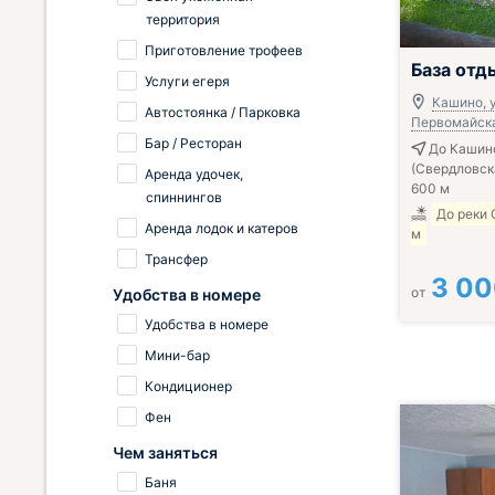
территория
Приготовление трофеев
База отд
Услуги егеря
Кашино, у
Автостоянка / Парковка
Первомайская
Бар / Ресторан
До Кашин
(Свердловск
Аренда удочек,
600 м
спиннингов
До реки
Аренда лодок и катеров
м
Трансфер
3 0
от
Удобства в номере
Удобства в номере
Мини-бар
Кондиционер
Фен
Чем заняться
Баня