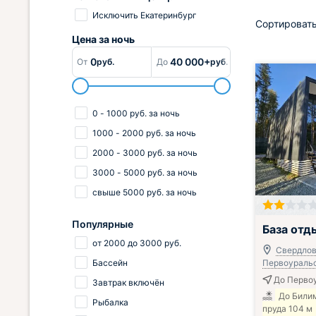
Исключить Екатеринбург
Сортировать
Цена за
ночь
0
40 000+
От
руб.
До
руб.
0
-
1000
руб.
за ночь
1000
-
2000
руб.
за ночь
2000
-
3000
руб.
за ночь
3000
-
5000
руб.
за ночь
свыше
5000
руб.
за ночь
Популярные
База отд
от
2000
до
3000
руб.
Свердловс
Бассейн
Первоуральс
До Первоу
Завтрак включён
До Били
Рыбалка
пруда 104 м