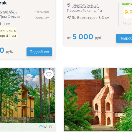
rsk
ВЕЛИК
Верхотурье, ул.
Первомайская, д. 1а
ская обл.,
9.
Отзывов
 Дом Отдыха
До Верхотурье 3.3 км
пока нет
49 от
1.1 км
ихинского
5 000
ща 4.1 км
от
руб.
Подроб
00
руб.
Подробнее
Wi-Fi