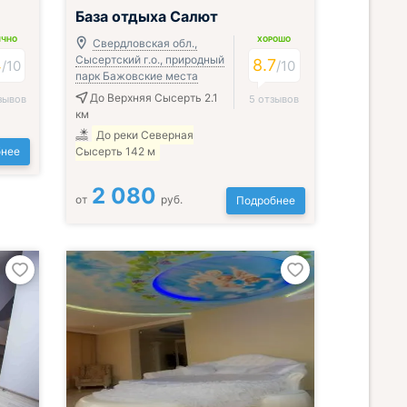
Завтрак включён
База отдыха Салют
ИЧНО
ХОРОШО
Свердловская обл.,
Сысертский г.о., природный
4
8.7
/
10
/
10
парк Бажовские места
До Верхняя Сысерть 2.1
зывов
5 отзывов
км
До реки Северная
нее
Сысерть 142 м
2 080
от
руб.
Подробнее