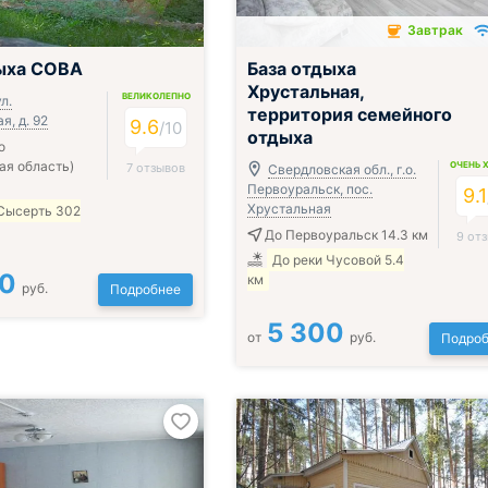
Завтрак
Завтрак включён
ыха СОВА
База отдыха
Хрустальная,
ВЕЛИКОЛЕПНО
л.
территория семейного
, д. 92
9.6
/
10
отдыха
о
ая область)
ОЧЕНЬ 
7 отзывов
Свердловская обл., г.о.
Первоуральск, пос.
9.1
Хрустальная
 Сысерть 302
До Первоуральск 14.3 км
9 от
До реки Чусовой 5.4
00
км
руб.
Подробнее
5 300
от
руб.
Подроб