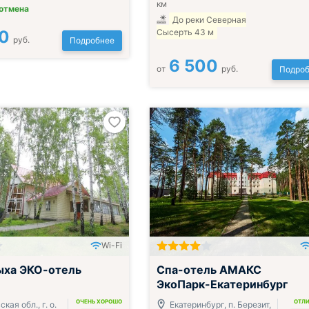
км
 отмена
До реки Северная
0
Сысерть 43 м
руб.
Подробнее
6 500
от
руб.
Подроб
Wi-Fi
Включён завтрак, обед и ужин
ыха ЭКО-отель
Спа-отель АМАКС
ЭкоПарк-Екатеринбург
ОЧЕНЬ ХОРОШО
ОТЛ
кая обл., г. о.
Екатеринбург, п. Березит,