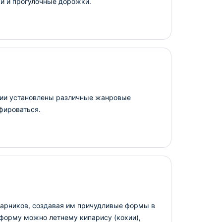
ки и прогулочные дорожки.
рии установлены различные жанровые
фироваться.
тарников, создавая им причудливые формы в
форму можно летнему кипарису (кохии),