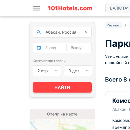
ВАЛЮТА:
Главная
Парк
Ухоженные и
Количество гостей
спокойный о
2 взр.
0 дет.
Всего 8
НАЙТИ
Комсо
Абакан,
Отели на карте
Комсомо
времяпр