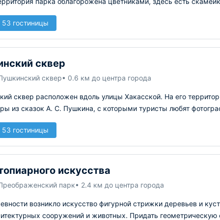
ерритория парка облагорожена цветниками, здесь есть скамей
 53 гостиницы
нский сквер
 Пушкинский сквер
• 0.6 км до центра города
кий сквер расположен вдоль улицы Хакасской. На его террито
ры из сказок А. С. Пушкина, с которыми туристы любят фотогра
 53 гостиницы
топиарного искусства
 Преображенский парк
• 2.4 км до центра города
ревности возникло искусство фигурной стрижки деревьев и кус
хитектурных сооружений и животных. Придать геометрическую 