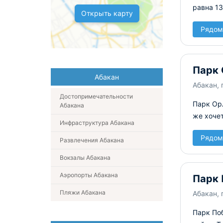
равна 13
Открыть карту
Рядом
Парк 
Абакан
Абакан, 
Достопримечательности
Парк Орл
Абакана
же хочет
Инфраструктура Абакана
Рядом
Развлечения Абакана
Вокзалы Абакана
Аэропорты Абакана
Парк
Пляжи Абакана
Абакан,
Парк По