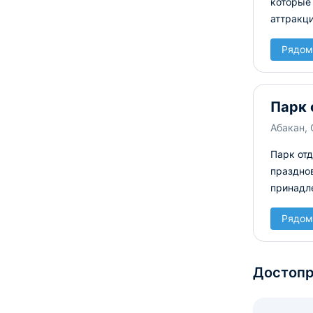
которые
аттракци
Рядом
Парк 
Абакан, 
Парк отд
праздно
принадл
Рядом
Достопр