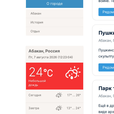
войне. Т
О городе
Рядом
Абакан
История
Отдых
Пушки
Абакан,
Пушкинс
Абакан, Россия
скульпту
Пт, 7 августа 2026
(
12:23:04
)
24
Рядом
Небольшой
дождь
Парк 
Сегодня
17° … 26°
Абакан,
Ещё в д
Завтра
13° … 24°
виде ар