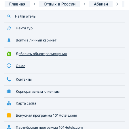
Главная
Отдых в России
Абакан
Д
Найти отель
Найти тур
Войти в личный кабинет
Добавить объект размещения
О нас
Контакты
Корпоративным клиентам
Карта сайта
Бонусная программа 101Hotels.com
Партнёрская программа 101Hotels.com