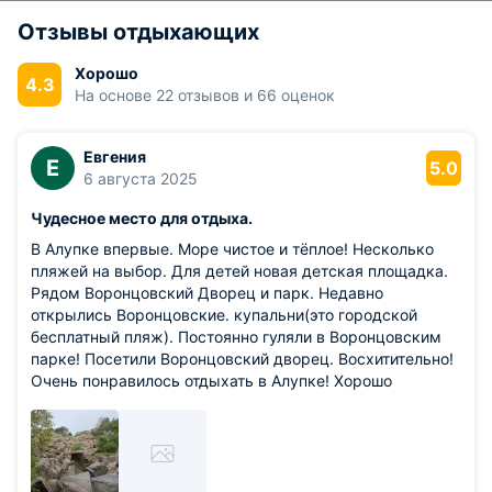
Отзывы отдыхающих
Хорошо
4.3
На основе 22 отзывов и 66 оценок
Евгения
Е
5.0
6 августа 2025
Чудесное место для отдыха.
В Алупке впервые. Море чистое и тёплое! Несколько
пляжей на выбор. Для детей новая детская площадка.
Рядом Воронцовский Дворец и парк. Недавно
открылись Воронцовские. купальни(это городской
бесплатный пляж). Постоянно гуляли в Воронцовским
парке! Посетили Воронцовский дворец. Восхитительно!
Очень понравилось отдыхать в Алупке! Хорошо
работает транспорт:мы посетили и другие дворцы ЮБК,
были в Ялте. Посмотрели Ласточкино гнездо и мн. др.
достопримечательности этого места!