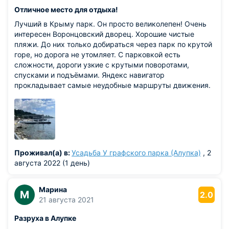
Отличное место для отдыха!
Лучший в Крыму парк. Он просто великолепен! Очень
интересен Воронцовский дворец. Хорошие чистые
пляжи. До них только добираться через парк по крутой
горе, но дорога не утомляет. С парковкой есть
сложности, дороги узкие с крутыми поворотами,
спусками и подъёмами. Яндекс навигатор
прокладывает самые неудобные маршруты движения.
Для движения на автомобиле город надо знать,
уточняйте заранее. Рекомендую ресторан Карамба,
очень вкусная кухня, доброжелательная атмосфера.
Отдых в Алупке оставил массу положительных
впечатлений. Всем рекомендую к посещению.
Проживал(а) в:
Усадьба У графского парка (Алупка)
, 2
августа 2022 (1 день)
Марина
М
2.0
21 августа 2021
Разруха в Алупке