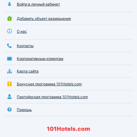
Войти в личный кабинет
интересный, работают там энтузиасты. Во дворе
самолеты стоят. Рекомендую. Состояние жемчужины
Южного Берега Крыма (Алупки) ужасает.....
Добавить объект размещения
О нас
Контакты
Корпоративным клиентам
Карта сайта
Бонусная программа 101Hotels.com
Партнёрская программа 101Hotels.com
Помощь