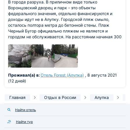
В городе разруха. В приличном виде только
Воронцовский дворец и парк - это объекты
федерального значения, отдельно финансируются и
доходы идут не в Алупку. Городской пляж смыло,
осталось полтора метра до бетонной стены. Плаж
Черный Бугор официально пляжем не является и
городом не обслуживается. На расстоянии начиная 300
метров от дворца заброшенные санатории, запущенные
парки. Закрыто это заборами из профнастила. Мусор.
Дороги не ремонтировались со времен Союза.
Тротуаров в городе не в принципе. Проезжая часть, с
двух сторон забор, обочины нет, можно только
уворачиваться от машин. Несколько магазинчиков есть
Проживал(а) в:
Отель Forest (Алупка)
, 8 августа 2021
у автостанции, а так цивилизация - только около
(12 дней)
дворца... Кафе только около дворца. Поэтому
проживать там порекомендую только на территории
санатория\отеля с выходом к морю с питанием. Или
Главная
Отдых в России
Алупка
Ф
около Воронцовского парка (но там купаться особо
негде, Детский пляж очень маленький). Гулять\ходить
Найти отель
по самой Алупке негде... только дворец с парком
обходить по периметру. Ну и в парке гулять. Рынка нет.
Найти тур
Причал разрушен. Регулярные теплоходы не ходят. Еще
есть музей Амет-Хана СУлтана, летчика, хороший,