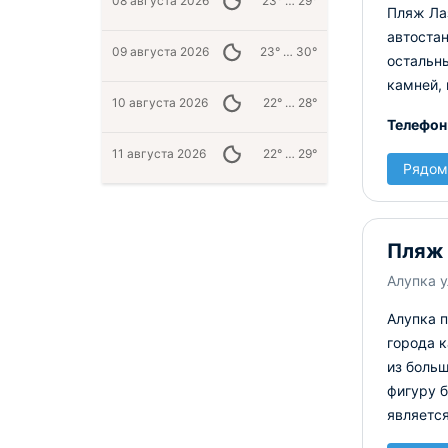
08 августа 2026
23° … 29°
Пляж Ла
автостан
09 августа 2026
23° … 30°
остальн
камней, 
10 августа 2026
22° … 28°
Телефон
11 августа 2026
22° … 29°
Рядом
Пляж
Алупка у
Алупка 
города 
из больш
фигуру б
являетс