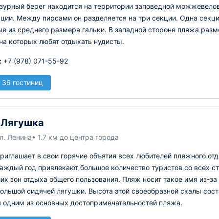
зурный берег находится на территории заповедной можжевелов
ции. Между пирсами он разделяется на три секции. Одна секци
ые из среднего размера гальки. В западной стороне пляжа раз
на которых любят отдыхать нудисты.
:
+7 (978) 071-55-92
 36 гостиниц
 Лягушка
л. Ленина
• 1.7 км до центра города
приглашает в свои горячие объятия всех любителей пляжного о
каждый год привлекают большое количество туристов со всех с
их зон отдыха общего пользования. Пляж носит такое имя из-з
ольшой сидячей лягушки. Высота этой своеобразной скалы сост
я одним из основных достопримечательностей пляжа.