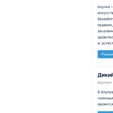
Алупка –
искусств
беззабо
правило,
заселен
удовольс
и, естес
Рядом
Дикий
Алупка
•
В Алупк
галечны
является