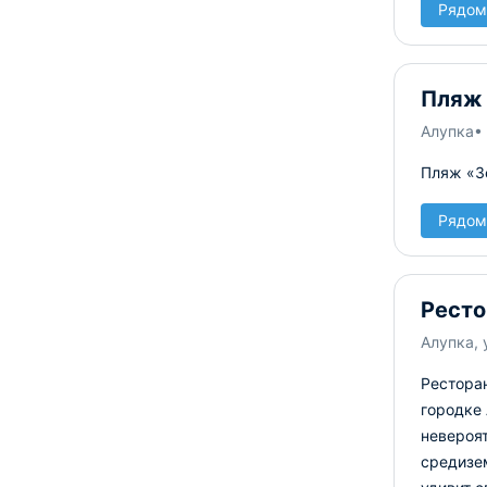
Рядом
Пляж
Алупка
•
Пляж «З
Рядом
Ресто
Алупка, 
Рестора
городке 
невероя
средизе