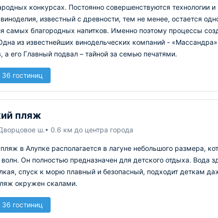
родных конкурсах. Постоянно совершенствуются технологии и п
виноделия, известный с древности, тем не менее, остается одн
я самых благородных напитков. Именно поэтому процессы созд
Одна из известнейших винодельческих компаний - «Массандра»
, а его Главный подвал – тайной за семью печатями.
 36 гостиниц
ий пляж
 Дворцовое ш.
• 0.6 км до центра города
пляж в Алупке располагается в лагуне небольшого размера, ко
 волн. Он полностью предназначен для детского отдыха. Вода з
кая, спуск к морю плавный и безопасный, подходит деткам даж
пляж окружен скалами.
 36 гостиниц