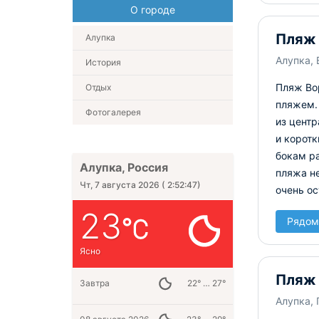
О городе
Пляж 
Алупка
Алупка, 
История
Пляж Во
Отдых
пляжем. 
Фотогалерея
из центр
и коротк
бокам р
Алупка, Россия
пляжа не
Чт, 7 августа 2026
(
2:52:48
)
очень о
23
Рядом
Ясно
Пляж 
Завтра
22° … 27°
Алупка,