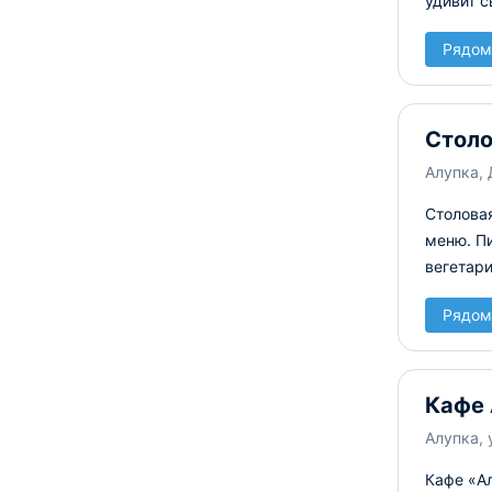
удивит 
Рядом
Стол
Алупка, 
Столовая
меню. Пи
вегетар
Рядом
Кафе 
Алупка, 
Кафе «Ал