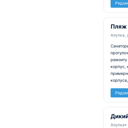
Рядом
Пляж
Алупка, 
Санатор
прогулоч
ремонту 
корпус,
примерно
корпуса,
Рядом
Дики
Алупка
•