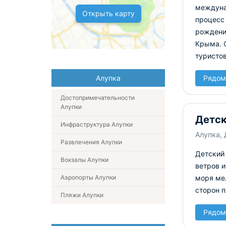
междуна
Открыть карту
процесс 
рождени
Крыма. 
туристов
Алупка
Рядом
Достопримечательности
Алупки
Детск
Инфраструктура Алупки
Алупка,
Развлечения Алупки
Детский 
Вокзалы Алупки
ветров и
Аэропорты Алупки
моря мел
сторон 
Пляжи Алупки
Рядом