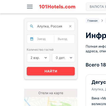
ВАЛЮТА:
Главная
Инфр
Полная инфо
Количество гостей
адреса, отм
2 взр.
0 дет.
Всего 1
НАЙТИ
Дегус
Алупка, 
Отели на карте
Вина «М
великол