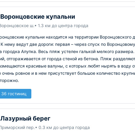
Воронцовские купальни
Воронцовское ш.
• 1.3 км до центра города
ронцовские купальни находится на территории Воронцовского 
К нему ведут две дороги: первая – через спуск по Воронцовом
а городка Алупка.
Весь пляж устелен галькой мелкого размера.
ий, отгораживается от города стеной из бетона. Пляж разделяю
азмещаются красивые валуны, с которых любят нырять в воду о
 очень ровное и в нем присутствует большое количество крупн
сторожно.
 36 гостиниц
Лазурный берег
 Приморский пер.
• 0.3 км до центра города