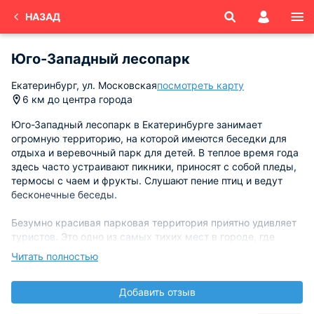
НАЗАД
Юго-Западный лесопарк
Екатеринбург, ул. Московская
посмотреть карту
6 км до центра города
Юго-Западный лесопарк в Екатеринбурге занимает
огромную территорию, на которой имеются беседки для
отдыха и веревочный парк для детей. В теплое время года
здесь часто устраивают пикники, приносят с собой пледы,
термосы с чаем и фрукты. Слушают пение птиц и ведут
бесконечные беседы.
Безумно красивая парковая территория приятно удивляет
туристов. Это одно из самых тихих мест в городе, где
можно не слышать назойливого шума машин во время
Читать полностью
пробежки. Высокие деревья, свежий воздух и отличное
настроение гарантированы вам в Юго-Западном
Добавить отзыв
лесопарке.