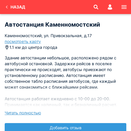
НАЗАД
Автостанция Каменномостский
Каменномостский, ул. Привокзальная, д.17
посмотреть карту
1.1 км до центра города
Здание автостанции небольшое, расположено рядом с
автобусной остановкой. Задержки рейсов в поселке
практически не происходят, автобусы приезжают по
установленному расписанию. Автостанция имеет
собственное табло расписания автобусов, где каждый
может ознакомиться с ближайшими рейсами.
Автостанция работает ежедневно с 10-00 до 20-00.
Принимается как наличный, так и безналичный расчет.
Автокасса поселка входит в состав ООО Объединение
Читать полностью
автовокзалов и пассажирских автостанций.
Добавить отзыв
Добраться до поселка можно на рейсовом автобусе,