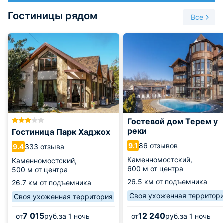
который ежедневно отправляется из г.Майкоп. На
Гостиницы рядом
автостанции Каменомостский всегда можно взять такси,
Все
чтобы добраться до нужного места.
Именно из Каменомостского начинаются туристические
маршруты по Кавказским горам. В округе поселка можно
посмотреть пещеры, водопады и ущелья. Местная природа
очень богата на интересные места и может подарить
массу незабываемых впечатлений. Первоначальное
название поселка Хаджох, местные жители до
сегодняшних дней так называют свою родною землю.
Гостевой дом Терем у
реки
Гостиница Парк Хаджох
86 отзывов
9.1
333 отзыва
9.4
Каменномостский,
Каменномостский,
600 м от центра
500 м от центра
26.5 км от подъемника
26.7 км от подъемника
Своя ухоженная территор
Своя ухоженная территория
7 015
12 240
от
руб.
за 1 ночь
от
руб.
за 1 ночь