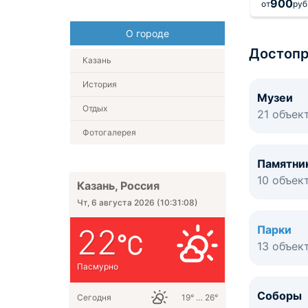
5 000
900
от
руб.
за 1 ночь
от
руб
О городе
Достопр
Казань
История
Музеи
Отдых
21 объек
Фотогалерея
Памятни
10 объек
Казань, Россия
Чт, 6 августа 2026
(
10:31:08
)
22
Парки
13 объек
Пасмурно
Соборы
Сегодня
19° … 26°