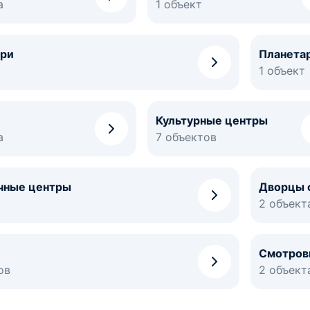
а
1 объект
ри
Планета
1 объект
Культурные центры
а
7 объектов
чные центры
Дворцы 
2 объект
Смотров
ов
2 объект