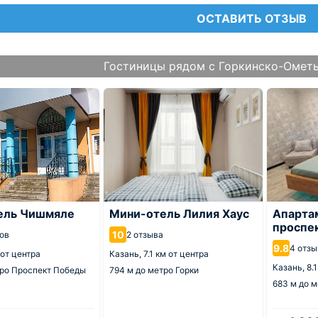
ОСТАВИТЬ ОТЗЫВ
Гостиницы рядом с Горкинско-Омет
ель Чишмяле
Мини-отель Лилия Хаус
Апарта
проспе
10
ов
2 отзыва
9.8
4 отзы
 от центра
Казань,
7.1 км от центра
Казань,
8.
ро Проспект Победы
794 м
до метро Горки
683 м
до м