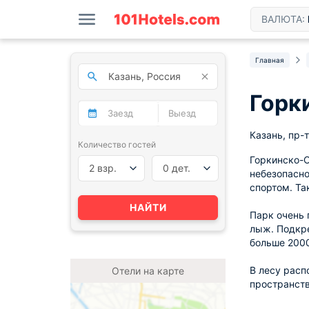
ВАЛЮТА:
Главная
Горк
Казань, пр-
Количество гостей
Горкинско-О
2 взр.
0 дет.
небезопасно
спортом. Т
НАЙТИ
Парк очень 
лыж. Подкре
больше 2000
В лесу расп
Отели на карте
пространств