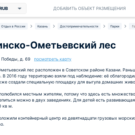
RUB
ДОБАВИТЬ ОБЪЕКТ РАЗМЕЩЕНИЯ
Отдых в России
Казань
Достопримечательности
Парки
Г
инско-Ометьевский лес
т Победы, д. 69
посмотреть карту
метьевский лес расположен в Советском районе Казани. Раньше
. В 2016 году территорию взяли под наблюдение: её облагородил
акже создали специальную площадку для выгула домашних живо
полюбился местным жителям, потому что здесь есть множество 
питься можно в двух заведениях. Для детей есть развивающая
 кв м.
оложили контейнерный центр из девятнадцати грузовых морски
о.