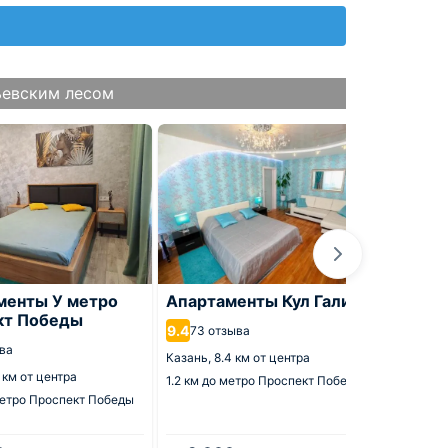
ьевским лесом
менты У метро
Апартаменты Кул Гали
Кварт
кт Победы
9.4
9.8
73 отзыва
269 
ва
Казань,
8.4 км от центра
Казань,
1 км от центра
1.2 км
до метро Проспект Победы
2 км
до 
етро Проспект Победы