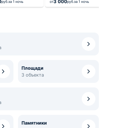
0
3 000
2 5
руб.
за 1 ночь
от
руб.
за 1 ночь
от
а
Площади
3 объекта
а
Памятники