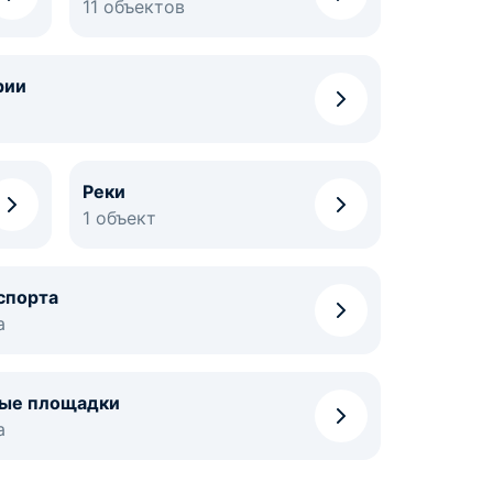
11 объектов
рии
Реки
1 объект
спорта
а
ые площадки
а