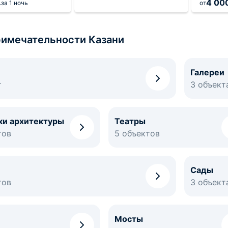
4 00
.
за 1 ночь
от
имечательности Казани
Галереи
т
3 объект
ки архитектуры
Театры
тов
5 объектов
Сады
тов
3 объект
Мосты