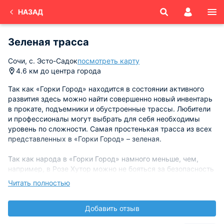
НАЗАД
Зеленая трасса
Сочи, с. Эсто-Садок
посмотреть карту
4.6 км до центра города
Так как «Горки Город» находится в состоянии активного
развития здесь можно найти совершенно новый инвентарь
в прокате, подъемники и обустроенные трассы. Любители
и профессионалы могут выбрать для себя необходимы
уровень по сложности. Самая простенькая трасса из всех
представленных в «Горки Город» – зеленая.
Так как народа в «Горки Город» намного меньше, чем,
например, в Розе Хутор можно не бояться за безопасность
детей или за возможность получения неожиданных травм.
Читать полностью
Добраться до трассы можно на подъемнике, который не
придется долго ждать, как на некоторых других
Добавить отзыв
горнолыжных курортах. Поднявшись на высоту 960
метров идет разделение зеленой ветки в две стороны.