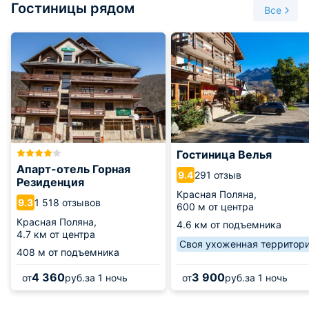
Гостиницы рядом
Можно кататься самостоятельно или получить
Все
профессиональный инструктаж и помощь у работников
комплекса.
На зеленой трассе очень удобно учиться кататься на
лыжах, как неопытным взрослым, так и совсем
маленьким детям. Для спокойного активного отдыха это
место просто оптимально. Зеленая трасса пологая, она не
идет с большой возвышенности, спуски спокойные,
большие участки идут перпендикулярно вершине. Можно
провести хорошо время, неспешно катаясь всей семьей по
Гостиница Велья
проложенному и выверенному маршруту. Трасса открыта
Апарт-отель Горная
даже вечером.
291 отзыв
9.4
Резиденция
Красная Поляна,
1 518 отзывов
9.3
600 м от центра
Красная Поляна,
4.6 км от подъемника
4.7 км от центра
Своя ухоженная территор
408 м от подъемника
4 360
3 900
от
руб.
за 1 ночь
от
руб.
за 1 ночь