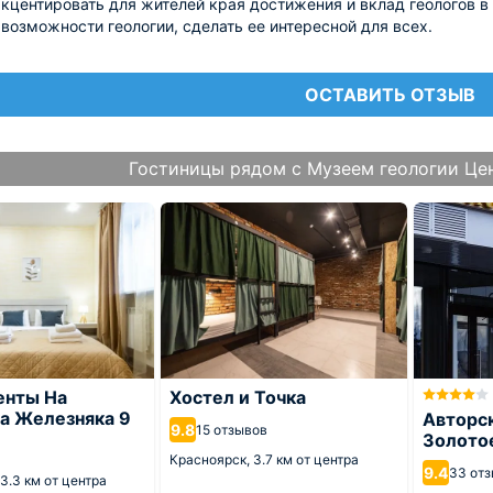
акцентировать для жителей края достижения и вклад геологов в 
 возможности геологии, сделать ее интересной для всех.
ОСТАВИТЬ ОТЗЫВ
Гостиницы рядом с Музеем геологии Це
енты На
Хостел и Точка
а Железняка 9
Авторс
9.8
15 отзывов
Золото
а
Красноярск,
3.7 км от центра
9.4
33 от
3.3 км от центра