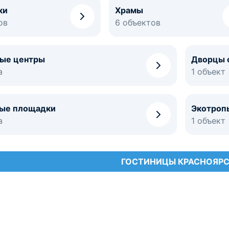
ки
Храмы
ов
6 объектов
ные центры
Дворцы 
а
1 объект
ые площадки
Экотроп
а
1 объект
ГОСТИНИЦЫ КРАСНОЯР