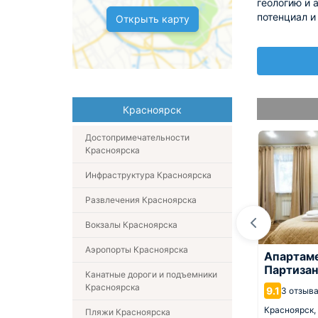
геологию и 
потенциал и
Открыть карту
Красноярск
Достопримечательности
Красноярска
Инфраструктура Красноярска
Развлечения Красноярска
Вокзалы Красноярска
Аэропорты Красноярска
ты Напротив
Хостел Капсула
Апартам
ирь
Партизан
Канатные дороги и подъемники
9.3
189 отзывов
Красноярска
9.1
3 отзыв
Красноярск,
3.6 км от центра
8 км от центра
Красноярск,
Пляжи Красноярска