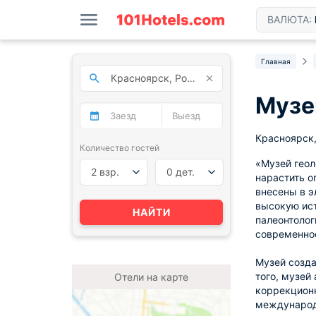
ВАЛЮТА:
Главная
Музе
Красноярск,
Количество гостей
«Музей геол
2 взр.
0 дет.
нарастить о
внесены в э
высокую ист
НАЙТИ
палеонтолог
современно
Музей созда
того, музей
Отели на карте
коррекционн
международн