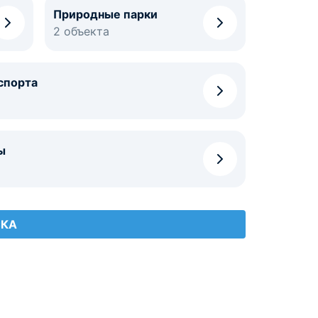
Природные парки
2 объекта
спорта
ы
СКА