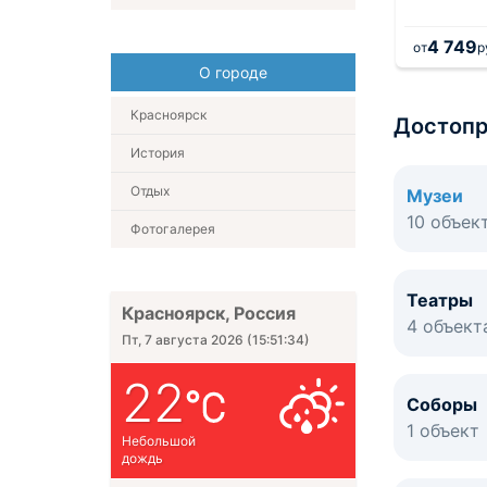
450
4 749
.
за 1 ночь
от
руб.
за 1 ночь
от
р
О городе
Красноярск
Достопр
История
Отдых
Музеи
10 объек
Фотогалерея
Театры
Красноярск, Россия
4 объект
Пт, 7 августа 2026
(
15:51:34
)
22
Соборы
1 объект
Небольшой
дождь