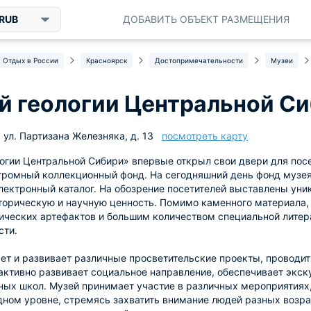
RUB
ДОБАВИТЬ ОБЪЕКТ РАЗМЕЩЕНИЯ
Отдых в России
Красноярск
Достопримечательности
Музеи
й геологии Центральной С
 ул. Партизана Железняка, д. 13
посмотреть карту
огии Центральной Сибири» впервые открыл свои двери для посет
громный коллекционный фонд. На сегодняшний день фонд музея
лектронный каталог. На обозрение посетителей выставлены ун
орическую и научную ценность. Помимо каменного материала,
ических артефактов и большим количеством специальной литера
сти.
ет и развивает различные просветительские проекты, проводи
 активно развивает социальное направление, обеспечивает экску
ых школ. Музей принимает участие в различных мероприятиях
ом уровне, стремясь захватить внимание людей разных возрас