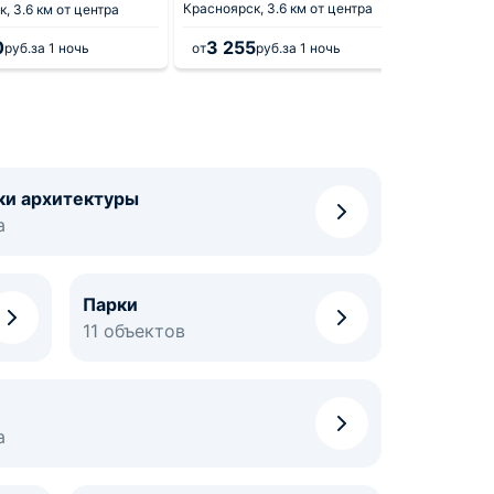
Красноярск,
3.6 км от центра
к,
3.6 км от центра
0
3 255
4 6
руб.
за 1 ночь
от
руб.
за 1 ночь
от
ки архитектуры
а
Парки
11 объектов
а