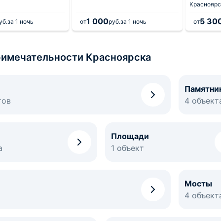
Красноярс
1 000
5 30
уб.
за 1 ночь
от
руб.
за 1 ночь
от
имечательности Красноярска
Памятни
тов
4 объект
Площади
а
1 объект
Мосты
4 объект