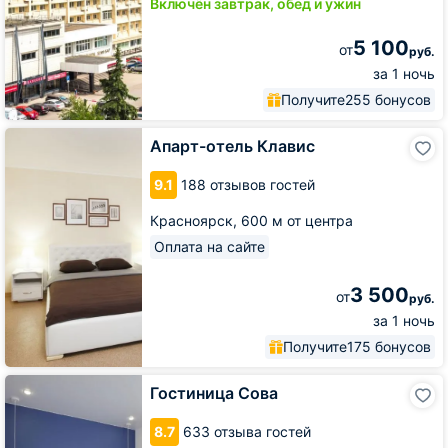
Включён завтрак, обед и ужин
5 100
от
руб.
за 1 ночь
Получите
255 бонусов
Апарт-
Апарт-отель Клавис
отель
Клавис
9.1
188 отзывов гостей
Красноярск,
600 м от центра
Оплата на сайте
3 500
от
руб.
за 1 ночь
Получите
175 бонусов
Гостиница
Гостиница Сова
Сова
8.7
633 отзыва гостей