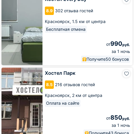
Every
Day
8.9
302 отзыва гостей
Красноярск,
1.5 км от центра
Бесплатная отмена
990
от
руб.
за 1 ночь
Получите
50 бонусов
Хостел
Хостел Парк
Парк
8.5
216 отзывов гостей
Красноярск,
2 км от центра
Оплата на сайте
850
от
руб.
за 1 ночь
Получите
43 бонуса