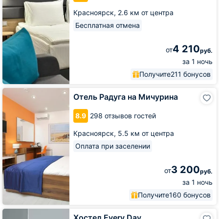
Красноярск,
2.6 км от центра
Бесплатная отмена
4 210
от
руб.
за 1 ночь
Получите
211 бонусов
Отель
Отель Радуга на Мичурина
Радуга
на
8.9
298 отзывов гостей
Мичурина
Красноярск,
5.5 км от центра
Оплата при заселении
3 200
от
руб.
за 1 ночь
Получите
160 бонусов
Хостел
Хостел Every Day