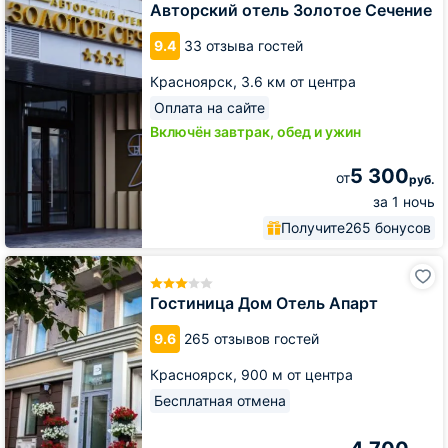
Золотое
Авторский отель Золотое Сечение
Сечение
9.4
33 отзыва гостей
Красноярск,
3.6 км от центра
Оплата на сайте
Включён завтрак, обед и ужин
5 300
от
руб.
за 1 ночь
Получите
265 бонусов
Гостиница
Дом
Отель
Гостиница Дом Отель Апарт
Апарт
9.6
265 отзывов гостей
Красноярск,
900 м от центра
Бесплатная отмена