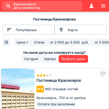
Красноярск
Даты неизвестны
Гостиницы Красноярска
Популярные
Карта
Цена
Отели
от
2 000
до
3 000
руб.
от
3 000
Сегодня
Завтра
Выбрать даты
Гостиница
Красноярск
Гостиница Красноярск
9.4
960 отзывов гостей
Красноярск,
700 м от центра
Оплата при заселении