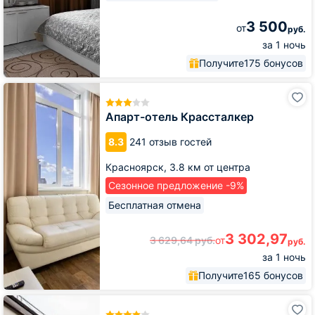
3 500
от
руб.
за 1 ночь
Получите
175 бонусов
Апарт-
отель
Крассталкер
Апарт-отель Крассталкер
8.3
241 отзыв гостей
Красноярск,
3.8 км от центра
Сезонное предложение -9%
Бесплатная отмена
3 302,97
3 629,64
руб.
от
руб.
за 1 ночь
Получите
165 бонусов
Гостиница
Sky