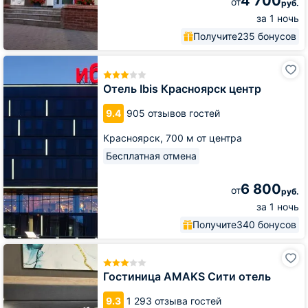
4 700
от
руб.
за 1 ночь
Получите
235 бонусов
Отель
Ibis
Красноярск
Отель Ibis Красноярск центр
центр
9.4
905 отзывов гостей
Красноярск,
700 м от центра
Бесплатная отмена
6 800
от
руб.
за 1 ночь
Получите
340 бонусов
Гостиница
AMAKS
Сити
Гостиница AMAKS Сити отель
отель
9.3
1 293 отзыва гостей