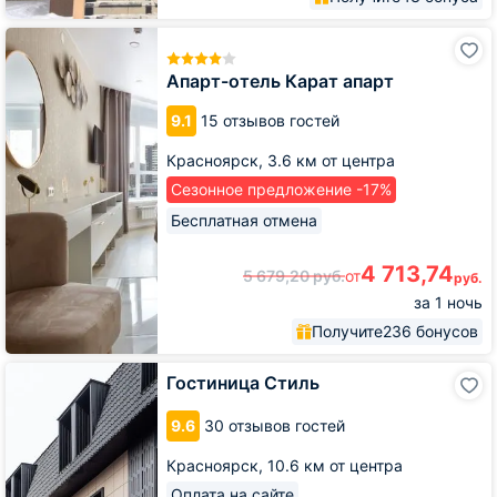
Апарт-
отель
Карат
Апарт-отель Карат апарт
апарт
9.1
15 отзывов гостей
Красноярск,
3.6 км от центра
Сезонное предложение -17%
Бесплатная отмена
4 713,74
5 679,20
руб.
от
руб.
за 1 ночь
Получите
236 бонусов
Гостиница
Гостиница Стиль
Стиль
9.6
30 отзывов гостей
Красноярск,
10.6 км от центра
Оплата на сайте