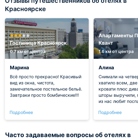
Отзывы путешественников об отелях в
Красноярске
Апартаменты П
Гостиница Красноярск
Квант
0.7 км от центра
1.6 км от центра
Марина
Алина
Всё просто прекрасно! Красивый
Снимали на четве
вид из окна, чистота,
хватило всем, дв
замечательное постельное бельё.
кровати плюс див
Завтраки просто бомбические!!!
шторы выручили, 
из нас любит посп
другим уже хотело
Подробнее
Подробнее
Кухня большая, м
ужины всей компа
пригодилась для 
Рядом ТЦ и ресто
Часто задаваемые вопросы об отелях в