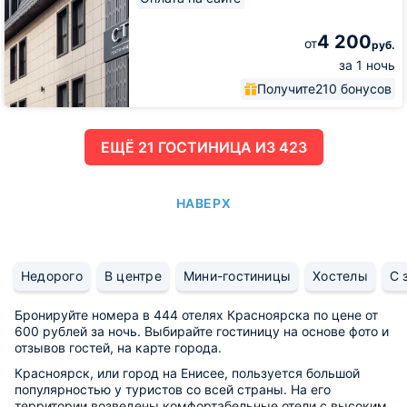
4 200
от
руб.
за 1 ночь
Получите
210 бонусов
ЕЩË 21 ГОСТИНИЦА ИЗ 423
НАВЕРХ
Недорого
В центре
Мини-гостиницы
Хостелы
С 
Бронируйте номера в 444 отелях Красноярска по цене от
600 рублей за ночь. Выбирайте гостиницу на основе фото и
отзывов гостей, на карте города.
Красноярск, или город на Енисее, пользуется большой
популярностью у туристов со всей страны. На его
территории возведены комфортабельные отели с высоким