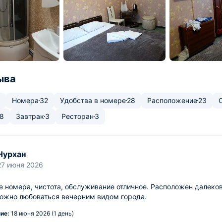
ыва
Номера
32
Удобства в номере
28
Расположение
23
8
Завтрак
3
Ресторан
3
Нурхан
27 июня 2026
 номера, чистота, обслуживание отличное. Расположен далекова
можно любоваться вечерним видом города.
ие:
18 июня 2026 (1 день)