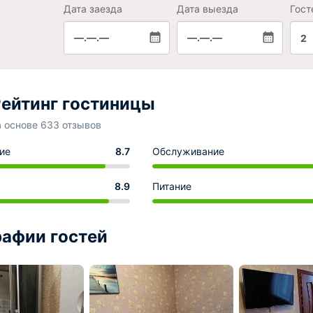
Дата заезда
Дата выезда
Гост
—.—.—
—.—.—
2
ейтинг гостиницы
а основе 633 отзывов
ие
8.7
Обслуживание
8.9
Питание
афии гостей