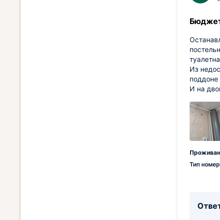
Бюджет
Останавл
постельн
туалетна
Из недос
поддоне 
И на дво
Проживан
Тип номер
Ответ