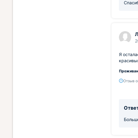
Спасиб
Л
2
Я остала
красивый
Проживан
Отзыв о
Ответ
Большо