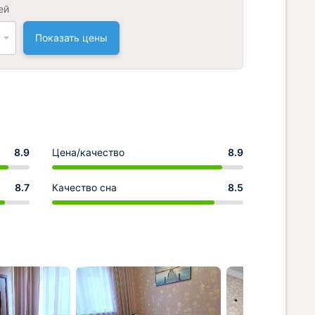
ей
Показать цены
8.9
Цена/качество
8.9
8.7
Качество сна
8.5