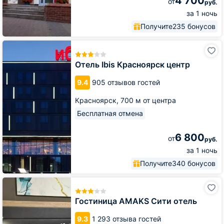
4 700
от
руб.
за 1 ночь
Получите
235 бонусов
Отель
Ibis
Красноярск
Отель Ibis Красноярск центр
центр
9.4
905 отзывов гостей
Красноярск,
700 м от центра
Бесплатная отмена
6 800
от
руб.
за 1 ночь
Получите
340 бонусов
Гостиница
AMAKS
Сити
Гостиница AMAKS Сити отель
отель
9.3
1 293 отзыва гостей