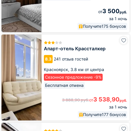
3 500
от
руб.
за 1 ночь
Получите
175 бонусов
Апарт-
отель
Крассталкер
Апарт-отель Крассталкер
8.3
241 отзыв гостей
Красноярск,
3.8 км от центра
Сезонное предложение -9%
Бесплатная отмена
3 538,90
3 888,90
руб.
от
руб.
за 1 ночь
Получите
177 бонусов
Гостиница
Sky