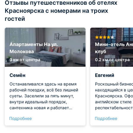
Отзывы путешественников об отелях
Красноярска с номерами на троих
гостей
Апартаменты На ул.
Мини-отель Ан
Молокова
клуб
3 км от центра
0.2 км от центра
Семён
Евгений
Останавливался здесь на время
Роскошный бизнес
рабочей поездки, всё без лишней
находящийся в це
суеты. Заселили за пять минут,
Красноярска. Офо
внутри идеальный порядок,
английском стиле
сантехника новая и работает
респектабельност
отлично. Очень удобно, что рядом
сервис в отеле со
Подробнее
Подробнее
полно магазинов и кафешек, где
предложенной цен
можно быстро перекусить после
довольны качеств
тяжелого дня. Для командировок
Кровать удобная,