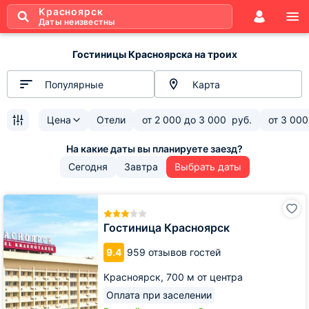
Красноярск
Даты неизвестны
Гостиницы Красноярска на троих
Популярные
Карта
Цена
Отели
от
2 000
до
3 000
руб.
от
3 000
Сегодня
Завтра
Выбрать даты
Гостиница
Красноярск
Гостиница Красноярск
9.4
959 отзывов гостей
Красноярск,
700 м от центра
Оплата при заселении