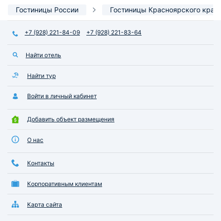
— шикарный вариант,
и стол есть, техн
Гостиницы России
Гостиницы Красноярского края
рекомендую
тоже присутствуе
внимательный и а
+7 (928) 221-84-09
+7 (928) 221-83-64
устроило.
Найти отель
Найти тур
Войти в личный кабинет
Добавить объект размещения
О нас
Контакты
Корпоративным клиентам
Карта сайта