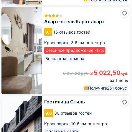
Апарт-
отель
Карат
Апарт-отель Карат апарт
апарт
9.1
15 отзывов гостей
Красноярск,
3.6 км от центра
Сезонное предложение -17%
Бесплатная отмена
5 022,50
6 051,20
руб.
от
руб.
за 1 ночь
Получите
251 бонус
Гостиница
Гостиница Стиль
Стиль
9.6
30 отзывов гостей
Красноярск,
10.6 км от центра
Оплата на сайте