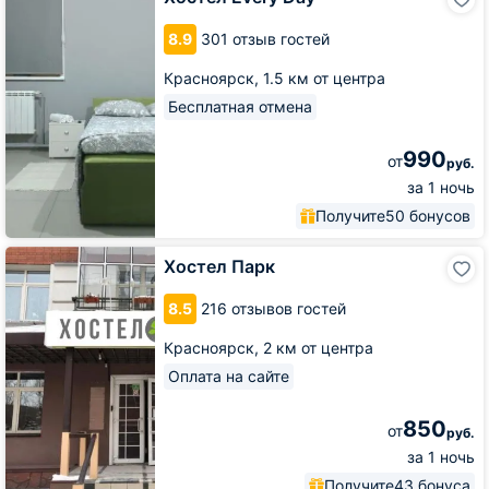
Every
Day
8.9
301 отзыв гостей
Красноярск,
1.5 км от центра
Бесплатная отмена
990
от
руб.
за 1 ночь
Получите
50 бонусов
Хостел
Хостел Парк
Парк
8.5
216 отзывов гостей
Красноярск,
2 км от центра
Оплата на сайте
850
от
руб.
за 1 ночь
Получите
43 бонуса