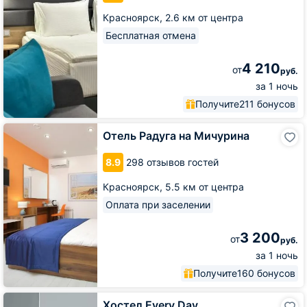
Красноярск,
2.6 км от центра
Бесплатная отмена
4 210
от
руб.
за 1 ночь
Получите
211 бонусов
Отель
Отель Радуга на Мичурина
Радуга
на
8.9
298 отзывов гостей
Мичурина
Красноярск,
5.5 км от центра
Оплата при заселении
3 200
от
руб.
за 1 ночь
Получите
160 бонусов
Хостел
Хостел Every Day