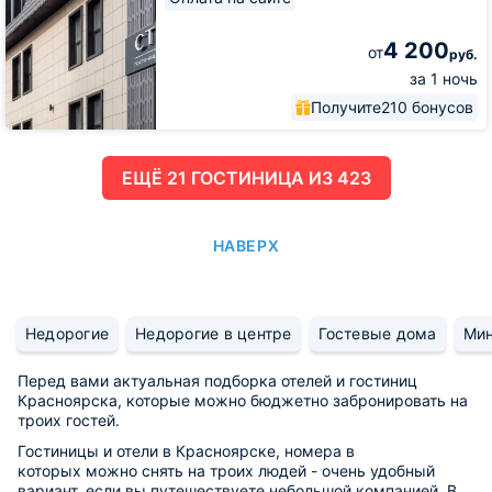
4 200
от
руб.
за 1 ночь
Получите
210 бонусов
ЕЩË 21 ГОСТИНИЦА ИЗ 423
НАВЕРХ
Недорогие
Недорогие в центре
Гостевые дома
Мин
Перед вами актуальная подборка отелей и гостиниц
Красноярска, которые можно бюджетно забронировать на
троих гостей.
Гостиницы и отели в Красноярске, номера в
которых можно снять на троих людей - очень удобный
вариант, если вы путешествуете небольшой компанией. В