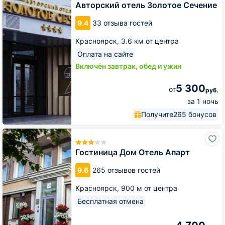
Золотое
Авторский отель Золотое Сечение
Сечение
9.4
33 отзыва гостей
Красноярск,
3.6 км от центра
Оплата на сайте
Включён завтрак, обед и ужин
5 300
от
руб.
за 1 ночь
Получите
265 бонусов
Гостиница
Дом
Отель
Гостиница Дом Отель Апарт
Апарт
9.6
265 отзывов гостей
Красноярск,
900 м от центра
Бесплатная отмена