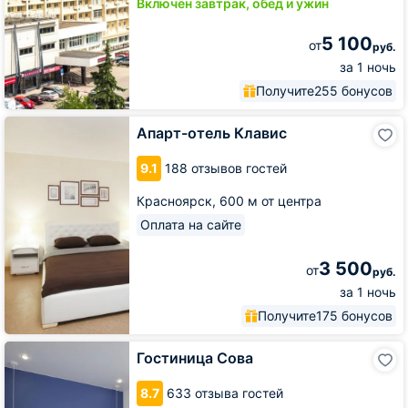
Включён завтрак, обед и ужин
5 100
от
руб.
за 1 ночь
Получите
255 бонусов
Апарт-
Апарт-отель Клавис
отель
Клавис
9.1
188 отзывов гостей
Красноярск,
600 м от центра
Оплата на сайте
3 500
от
руб.
за 1 ночь
Получите
175 бонусов
Гостиница
Гостиница Сова
Сова
8.7
633 отзыва гостей