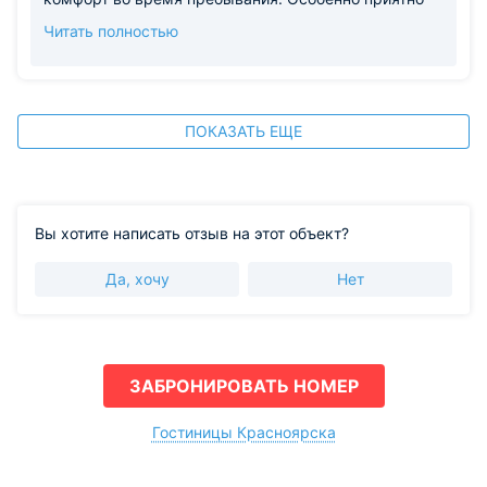
возможность самостоятельного приготовления пищи.
узнать, что оборудование номера, качество уборки и
Читать полностью
работа персонала оставили у вас хорошее
впечатление. Спасибо за высокую оценку
расположения и атмосферу уюта. Ваши
рекомендации особенно ценны для нас. Будем рады
видеть вас снова! С уважением, Команда
ПОКАЗАТЬ ЕЩЕ
авторского отеля "Золотое Сечение"
Вы хотите написать отзыв на этот объект?
Да, хочу
Нет
ЗАБРОНИРОВАТЬ НОМЕР
Гостиницы Красноярска