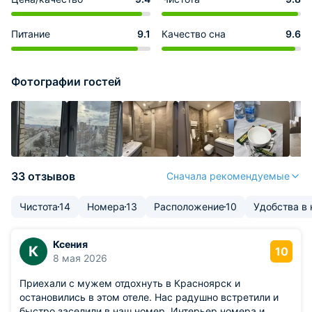
Питание
9.1
Качество сна
9.6
Фотографии гостей
33 отзывов
Сначала рекомендуемые
Чистота
14
Номера
13
Расположение
10
Удобства в
Ксения
К
10
8 мая 2026
Приехали с мужем отдохнуть в Красноярск и
остановились в этом отеле. Нас радушно встретили и
быстро заселили в наш номер. Интерьер номера и