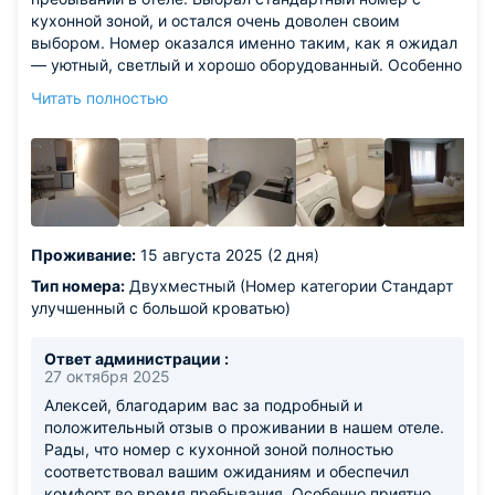
кухонной зоной, и остался очень доволен своим
выбором. Номер оказался именно таким, как я ожидал
— уютный, светлый и хорошо оборудованный. Особенно
порадовало наличие полноценной кухонной зоны со
Читать полностью
всем необходимым: плитой, раковиной, холодильником
и набором посуды. Это позволило мне готовить себе
простые блюда и экономить на питании в кафе.
Основная комната достаточно просторная, с удобной
кроватью и хорошим матрасом. Телевизор с плоским
экраном, Wi-Fi и кондиционер создавали все условия
для комфортного отдыха после насыщенного дня.
Проживание:
15 августа 2025 (2 дня)
Душевая комната чистая и хорошо оборудованная, с
современной душевой кабиной, феном и всеми
Тип номера:
Двухместный (Номер категории Стандарт
необходимыми туалетными принадлежностями. Уборка
улучшенный с большой кроватью)
проводилась регулярно, персонал был внимателен и
вежлив. Отдельно хочу отметить расположение номера
Ответ администрации :
— тихо, но при этом всё необходимое в шаговой
27 октября 2025
доступности. В номере всегда было чисто, постельное
Алексей, благодарим вас за подробный и
бельё и полотенца меняли вовремя. В целом,
положительный отзыв о проживании в нашем отеле.
проживание оставило только положительные
Рады, что номер с кухонной зоной полностью
впечатления. За свои деньги — более чем достойный
соответствовал вашим ожиданиям и обеспечил
вариант. Рекомендую тем, кто ценит комфорт и
комфорт во время пребывания. Особенно приятно