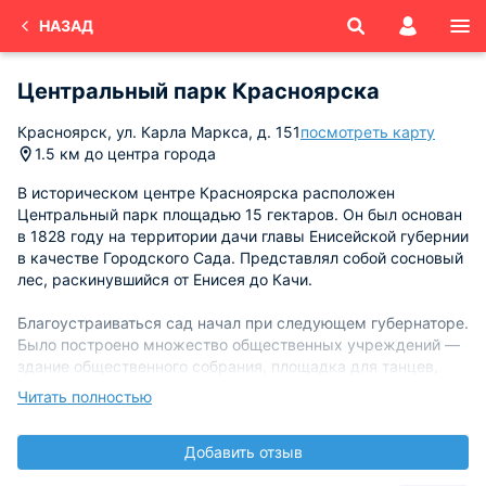
НАЗАД
Центральный парк Красноярска
Красноярск, ул. Карла Маркса, д. 151
посмотреть карту
1.5 км до центра города
В историческом центре Красноярска расположен
Центральный парк площадью 15 гектаров. Он был основан
в 1828 году на территории дачи главы Енисейской губернии
в качестве Городского Сада. Представлял собой сосновый
лес, раскинувшийся от Енисея до Качи.
Благоустраиваться сад начал при следующем губернаторе.
Было построено множество общественных учреждений —
здание общественного собрания, площадка для танцев,
деревянная беседка с буфетом, павильон для творческих
Читать полностью
вечеров. А в конце XIX века сад даже обзавелся
собственным садовником.
Добавить отзыв
В 1934 году сад официально было переименован в честь