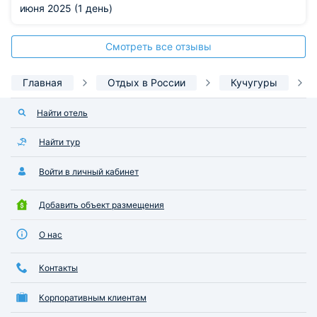
мирного возрождения. Отстроившись на древних руинах,
июня 2025 (1 день)
бывший рыбацкий поселок превратился в цветущую
приморскую здравницу, где современная сеть гостевых
Смотреть все отзывы
домов, отелей и термальных источников гармонично
сочетается с уникальным археологическим наследием
прошлого.
Главная
Отдых в России
Кучугуры
Найти отель
Найти тур
Войти в личный кабинет
Добавить объект размещения
О нас
Контакты
Корпоративным клиентам