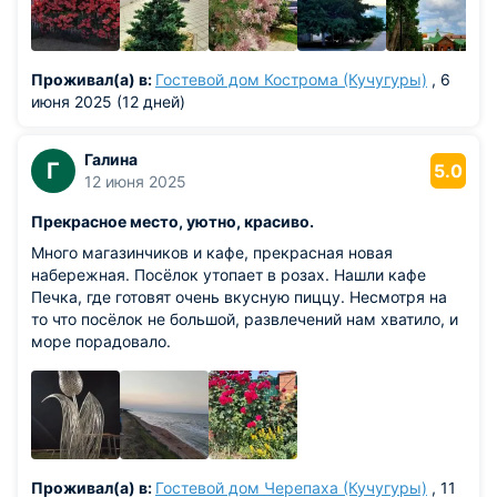
превратился в турецкий форпост.
Ситуация изменилась лишь на исходе XVIII столетия, когда
по результатам Русско-турецких войн Крымское ханство
Проживал(а) в:
Гостевой дом Кострома (Кучугуры)
, 6
обрело независимость, а вскоре его последний правитель
июня 2025 (12 дней)
отрекся от престола. Вся Тамань официально вошла в
состав Российской империи, открыв эпоху масштабного
Галина
казачьего заселения южных рубежей.
Г
5.0
12 июня 2025
Огонь Гражданской войны и современное
Прекрасное место, уютно, красиво.
возрождение
Много магазинчиков и кафе, прекрасная новая
В XX веке Кучугурам пришлось пережить тяжелейшие
набережная. Посёлок утопает в розах. Нашли кафе
потрясения Гражданской войны, ознаменовавшейся
Печка, где готовят очень вкусную пиццу. Несмотря на
кровопролитными боями Таманской армии осенью 1918
то что посёлок не большой, развлечений нам хватило, и
года и мощным партизанским движением. В Великую
море порадовало.
Отечественную войну, после героической обороны 1942
года, советские войска оставили полуостров, но уже
осенью 1943 года в ходе Керченско-Эльтигенской
операции враг был окончательно изгнан со
стратегического побережья.
Новейшая история Кучугур — это пример стремительного
Проживал(а) в:
Гостевой дом Черепаха (Кучугуры)
, 11