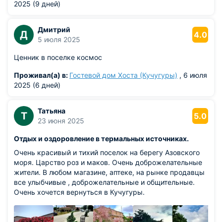
Пантикапее (современная Керчь). Эпоха расцвета
2025 (9 дней)
сменилась затяжными войнами с Римом — здешняя
экономика оказалась подорвана после судьбоносного
Дмитрий
поражения боспорских войск в битве с легионами Гая
Д
4.0
5 июля 2025
Юлия Цезаря в Малой Азии.
Ценник в поселке космос
В III–IV веках нашей эры античную цивилизацию буквально
стерли с лица земли волны воинственных кочевников:
Проживал(а) в:
Гостевой дом Хоста (Кучугуры)
, 6 июля
сначала Приазовье разорили готы, а затем опустошили
2025 (6 дней)
гунны Аттилы. Позже территории входили в состав
Великой Болгарии и Хазарского каганата, пока в 965 году
киевский князь Святослав Игоревич не сокрушил хазар. На
Татьяна
Т
5.0
развалинах древних городов возникло легендарное
23 июня 2025
славянское Тмутараканское княжество, управляемое
Отдых и оздоровление в термальных источниках.
Черниговской династией.
Очень красивый и тихий поселок на берегу Азовского
Османское владычество и приход Российской
моря. Царство роз и маков. Очень доброжелательные
империи
жители. В любом магазине, аптеке, на рынке продавцы
все улыбчивые , доброжелательные и общительные.
В середине XIV века геополитическая карта Тамани снова
Очень хочется вернуться в Кучугуры.
изменилась: побережье захватило Крымское ханство,
которое вскоре попало в вассальную зависимость от
Османской империи. Почти на три столетия край