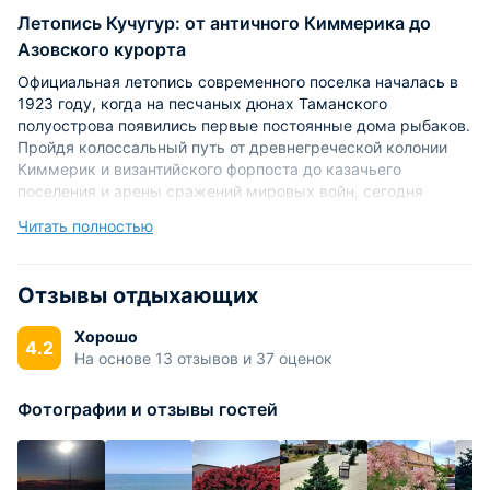
Летопись Кучугур: от античного Киммерика до
Азовского курорта
Официальная летопись современного поселка началась в
1923 году, когда на песчаных дюнах Таманского
полуострова появились первые постоянные дома рыбаков.
Пройдя колоссальный путь от древнегреческой колонии
Киммерик и византийского форпоста до казачьего
поселения и арены сражений мировых войн, сегодня
Кучугуры признаны одним из наиболее благоустроенных и
Читать полностью
востребованных курортных центров региона. Если вы
хотите лично прикоснуться к тайнам Тамани, рекомендуем
заранее
забронировать отели в Кучугурах
на нашем сайте,
Отзывы отдыхающих
выбрав подходящий вариант по ценам, сервису и отзывам
гостей.
Хорошо
4.2
На основе 13 отзывов и 37 оценок
Лингвистические загадки: сугробы казаков и
паюсная икра
Фотографии и отзывы гостей
Само название поселения до сих пор вызывает живые
споры у кавказских филологов и краеведов. По самой
популярной версии, топоним родился благодаря
черноморским казакам, переселившимся на Тамань в