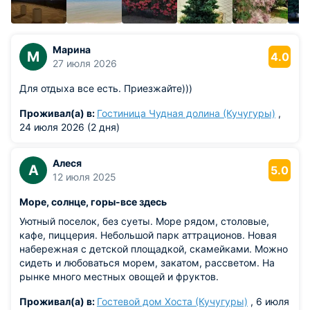
конце XVIII века. Увидев огромные прибрежные песчаные
дюны, намытые ветрами с моря, переселенцы сравнили их
с зимними заносами и использовали колоритное
Марина
украинское слово «кучугуры», означавшее снежные
М
4.0
27 июля 2026
сугробы.
Для отдыха все есть. Приезжайте)))
Альтернативная, сугубо приморская гипотеза связывает
имя поселка с процветавшим здесь рыболовным
Проживал(а) в:
Гостиница Чудная долина (Кучугуры)
,
промыслом. В старину знаменитую местную паюсную
24 июля 2026 (2 дня)
икру, добываемую в проливе, торговцы именовали
«кучугами», что со временем трансформировалось в
Алеся
современное название.
А
5.0
12 июля 2025
От Боспорского царства к Тмутараканскому
Море, солнце, горы-все здесь
княжеству
Уютный поселок, без суеты. Море рядом, столовые,
Земли, на которых стоят Кучугуры, обитаемы с
кафе, пиццерия. Небольшой парк аттрационов. Новая
древнейших времен. Еще в VI веке до нашей эры на этом
набережная с детской площадкой, скамейками. Можно
высоком уступе вырос греческий портовый город
сидеть и любоваться морем, закатом, рассветом. На
Киммерик, названный в честь кочевых племен
рынке много местных овощей и фруктов.
киммерийцев. Впоследствии полис вошел в состав
могущественного Боспорского королевства со столицей в
Проживал(а) в:
Гостевой дом Хоста (Кучугуры)
, 6 июля