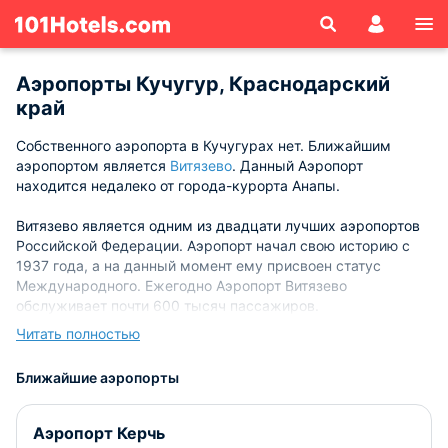
Аэропорты Кучугур, Краснодарский
край
Собственного аэропорта в Кучугурах нет. Ближайшим
аэропортом является
Витязево
. Данный Аэропорт
находится недалеко от города-курорта Анапы.
Витязево является одним из двадцати лучших аэропортов
Российской Федерации. Аэропорт начал свою историю с
1937 года, а на данный момент ему присвоен статус
Международного. Ежегодно Аэропорт Витязево
обслуживает почти 600 тысяч пассажиров.
Читать полностью
Здание аэровокзального комплекса очень
многофункционально, здесь ест залы ожидания, кассы,
Ближайшие аэропорты
кафе и ресторан, а также комнаты матери и ребенка.
Аэропорт Керчь