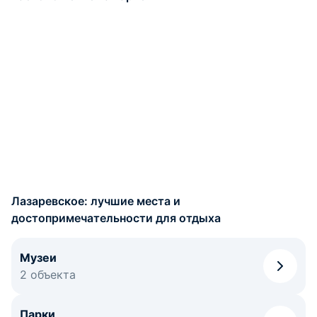
Посетить с ребенком аквапарки «Наутилус» или
«Морская звезда». Масса водных горок, безопасные
детские городки и бассейны со стилизованными зонами.
Входной билет на весь день будет стоить около 1800–
2000 рублей для взрослых и около 1400-1700 рублей
для детей.
Прокатиться на колесе обозрения высотой в 83
метра. Экстремальный аттракцион расположен в
Лазаревском парке культуры и отдыха по адресу ул.
Павлова, 2. С высоты открывается панорамный вид на
море и весь курорт. Билет стоит 800 рублей, дети ниже
110 см проходят бесплатно.
Спрятаться от жары в прохладном Свирском или
Мамедовом ущелье. Пешие маршруты оборудованы
Лазаревское: лучшие места и
деревянными настилами, а дорога идет вдоль горных
достопримечательности для отдыха
ручьев и водопадов. Для входа потребуется заплатить
экологический сбор — около 200-300 рублей.
Посмотреть шоу в дельфинарии «Колизей».
Музеи
Программа включает трюки морских млекопитающих,
2 объекта
которые вызывают восторг у детей любого возраста.
Билет на представление стоит 1800-2000 рублей, дети
до 5 лет могут пройти бесплатно.
Парки