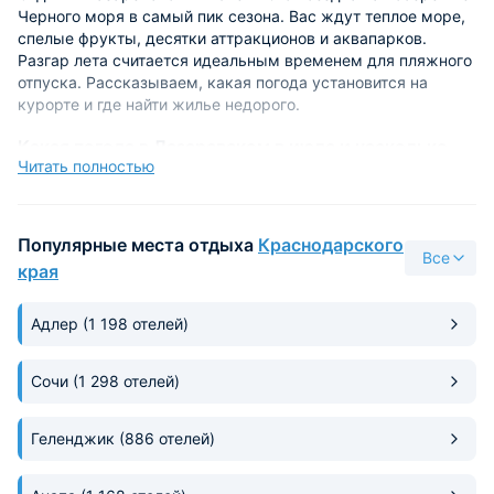
Черного моря в самый пик сезона. Вас ждут теплое море,
спелые фрукты, десятки аттракционов и аквапарков.
Разгар лета считается идеальным временем для пляжного
отпуска. Рассказываем, какая погода установится на
курорте и где найти жилье недорого.
Какая погода в Лазаревском в июле и насколько
Читать полностью
прогрето море?
Середина лета приносит на черноморское побережье
настоящую субтропическую жару. В отличие от июня с его
Популярные места отдыха
Краснодарского
переменчивой погодой, второй летний месяц радует
Все
края
стабильностью. Солнечные дни преобладают, а затяжные
дожди становятся большой редкостью.
Адлер
(1 198 отелей)
Дневная температура в разгар лета составляет +28…+32
°C. В полуденные часы солнце максимально активное, а по
Сочи
(1 298 отелей)
ночам наступает прохлада до +20 °C. По отзывам туристов
высокая влажность воздуха только усиливает ощущение
тепла.
Геленджик
(886 отелей)
В июле Черное море прогревается до +25…+26 °C. Вода
идеальна для долгих купаний детей.